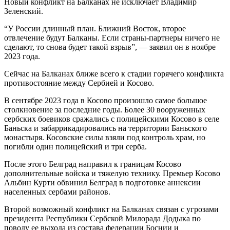
Новый конфликт на Балканах не исключает Владимир
Зеленский.
“У России длинный план. Ближний Восток, второе
отвлечение будут Балканы. Если страны-партнеры ничего не
сделают, то снова будет такой взрыв”, — заявил он в ноябре
2023 года.
Сейчас на Балканах ближе всего к стадии горячего конфликта
противостояние между Сербией и Косово.
В сентябре 2023 года в Косово произошло самое большое
столкновение за последние годы. Более 30 вооруженных
сербских боевиков сражались с полицейскими Косово в селе
Баньска и забаррикадировались на территории Баньского
монастыря. Косовские силы взяли под контроль храм, но
погибли один полицейский и три серба.
После этого Белград направил к границам Косово
дополнительные войска и тяжелую технику. Премьер Косово
Альбин Курти обвинил Белград в подготовке аннексии
населенных сербами районов.
Второй возможный конфликт на Балканах связан с угрозами
президента Республики Сербской Милорада Додыка по
поводу ее выхода из состава федерации Боснии и