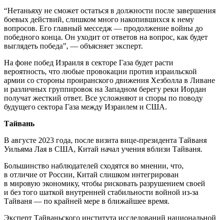
“Нетаньяху не сможет остаться в должности после завершения
боевых действий, слишком много накопившихся к нему
вопросов. Его главный месседж — продолжение войны до
победного конца. Он уходит от ответов на вопрос, как будет
выглядеть победа”, — объясняет эксперт.
На фоне побед Израиля в секторе Газа будет расти
вероятность, что любые провокации против израильской
армии со стороны проиранского движения Хезболла в Ливане
и различных группировок на Западном берегу реки Иордан
получат жесткий ответ. Все усложняют и споры по поводу
будущего сектора Газа между Израилем и США.
Тайвань
В августе 2023 года, после визита вице-президента Тайваня
Уильяма Лая в США, Китай начал учения вблизи Тайваня.
Большинство наблюдателей сходятся во мнении, что,
в отличие от России, Китай слишком интегрирован
в мировую экономику, чтобы рисковать разрушением своей
и без того шаткой внутренней стабильности войной из-за
Тайваня — по крайней мере в ближайшее время.
Эксперт Тайваньского института исследований национальной