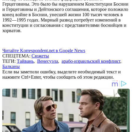
Герцеговины. Это было бы нарушением Конституции Боснии
и Герцеговины и Дейтонского соглашения, которое положило
конец войне в Боснии, унесшей жизни 100 тысяч человек в
1992—1995 годах. Мирный развод потребует изменений в
конституции и согласования с представителями боснийцев и
хорватов.
Читайте Korrespondent.net в Google News
СПЕЦТЕМА:
Сюжеты
ТЕГИ:
Тайвань
,
Венесуэла
,
арабо-израильский конфликт
,
Балканы
Если вы заметили ошибку, выделите необходимый текст и
нажмите Ctrl+Enter, чтобы сообщить об этом редакции.