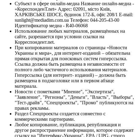
Субъект в сфере онлайн-медиа Название онлайн-медиа -
«КореспонденТ.net» Адрес: 02091, місто Київ,
ХАРКІВСЬКЕ ШОСЕ, будинок 172-Б, офіс 208/1 E-mail:
sunlight@mediadim.com.ua
Телефон: 044-205-43-00
Идентификатор медиа - R40-06068
Использование любых материалов, размещённых на
сайте, разрешается при условии ссылки на
Корреспондент.net.
При копировании материалов со страницы «Новости
Украины и мира», для интернет-изданий – обязательна
прямая открытая для поисковых систем гиперссылка.
Ссылка должна быть размещена в независимости от
полного либо частичного использования материалов.
Гиперссылка (для интернет- изданий) – должна быть
размещена в подзаголовке или в первом абзаце
материала.
Новости с пометками "Мнение", "Экспертиза",
"Заявление", "Регионы", "Деньги", "Власть", "Выборы",
"Тест-драйв", "Спецпроекты", "Промо" публикуются на
правах рекламы.
Раздел Спецпроекты создается совместно с
коммерческими партнерами.
Любое копирование, публикация, републикация и
другое распространение информации, которое содержит
ссылку на "Интерфакс-Украина", EPA / UPG, строго