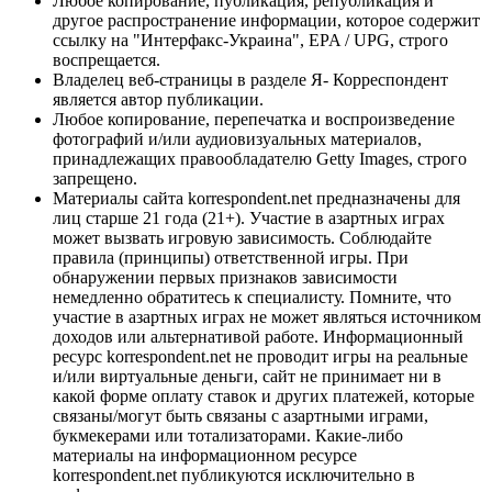
Любое копирование, публикация, републикация и
другое распространение информации, которое содержит
ссылку на "Интерфакс-Украина", EPA / UPG, строго
воспрещается.
Владелец веб-страницы в разделе Я- Корреспондент
является автор публикации.
Любое копирование, перепечатка и воспроизведение
фотографий и/или аудиовизуальных материалов,
принадлежащих правообладателю Getty Images, строго
запрещено.
Материалы сайта korrespondent.net предназначены для
лиц старше 21 года (21+). Участие в азартных играх
может вызвать игровую зависимость. Соблюдайте
правила (принципы) ответственной игры. При
обнаружении первых признаков зависимости
немедленно обратитесь к специалисту. Помните, что
участие в азартных играх не может являться источником
доходов или альтернативой работе. Информационный
ресурс korrespondent.net не проводит игры на реальные
и/или виртуальные деньги, сайт не принимает ни в
какой форме оплату ставок и других платежей, которые
связаны/могут быть связаны с азартными играми,
букмекерами или тотализаторами. Какие-либо
материалы на информационном ресурсе
korrespondent.net публикуются исключительно в