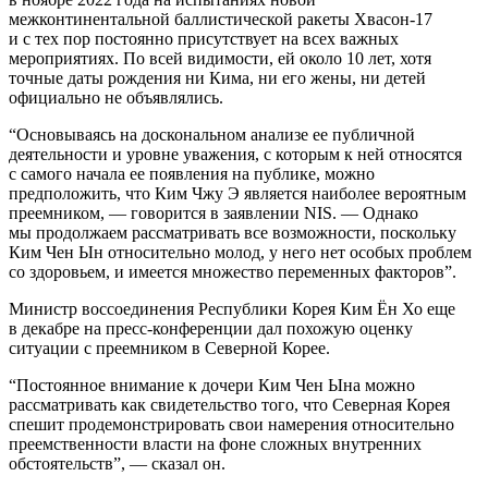
межконтинентальной баллистической ракеты Хвасон-17
и с тех пор постоянно присутствует на всех важных
мероприятиях. По всей видимости, ей около 10 лет, хотя
точные даты рождения ни Кима, ни его жены, ни детей
официально не объявлялись.
“Основываясь на доскональном анализе ее публичной
деятельности и уровне уважения, с которым к ней относятся
с самого начала ее появления на публике, можно
предположить, что Ким Чжу Э является наиболее вероятным
преемником, — говорится в заявлении NIS. — Однако
мы продолжаем рассматривать все возможности, поскольку
Ким Чен Ын относительно молод, у него нет особых проблем
со здоровьем, и имеется множество переменных факторов”.
Министр воссоединения Республики Корея Ким Ён Хо еще
в декабре на пресс-конференции дал похожую оценку
ситуации с преемником в Северной Корее.
“Постоянное внимание к дочери Ким Чен Ына можно
рассматривать как свидетельство того, что Северная Корея
спешит продемонстрировать свои намерения относительно
преемственности власти на фоне сложных внутренних
обстоятельств”, — сказал он.