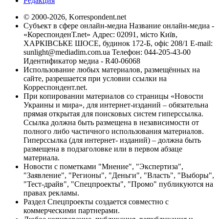
Редакция
© 2000-2026, Korrespondent.net
Субъект в сфере онлайн-медиа Название онлайн-медиа -
«КореспонденТ.net» Адрес: 02091, місто Київ,
ХАРКІВСЬКЕ ШОСЕ, будинок 172-Б, офіс 208/1 E-mail:
sunlight@mediadim.com.ua
Телефон: 044-205-43-00
Идентификатор медиа - R40-06068
Использование любых материалов, размещённых на
сайте, разрешается при условии ссылки на
Корреспондент.net.
При копировании материалов со страницы «Новости
Украины и мира», для интернет-изданий – обязательна
прямая открытая для поисковых систем гиперссылка.
Ссылка должна быть размещена в независимости от
полного либо частичного использования материалов.
Гиперссылка (для интернет- изданий) – должна быть
размещена в подзаголовке или в первом абзаце
материала.
Новости с пометками "Мнение", "Экспертиза",
"Заявление", "Регионы", "Деньги", "Власть", "Выборы",
"Тест-драйв", "Спецпроекты", "Промо" публикуются на
правах рекламы.
Раздел Спецпроекты создается совместно с
коммерческими партнерами.