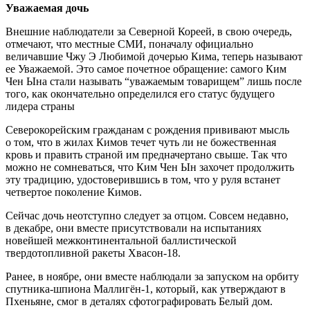
Уважаемая дочь
Внешние наблюдатели за Северной Кореей, в свою очередь,
отмечают, что местные СМИ, поначалу официально
величавшие Чжу Э Любимой дочерью Кима, теперь называют
ее Уважаемой. Это самое почетное обращение: самого Ким
Чен Ына стали называть “уважаемым товарищем” лишь после
того, как окончательно определился его статус будущего
лидера страны
Северокорейским гражданам с рождения прививают мысль
о том, что в жилах Кимов течет чуть ли не божественная
кровь и править страной им предначертано свыше. Так что
можно не сомневаться, что Ким Чен Ын захочет продолжить
эту традицию, удостоверившись в том, что у руля встанет
четвертое поколение Кимов.
Сейчас дочь неотступно следует за отцом. Совсем недавно,
в декабре, они вместе присутствовали на испытаниях
новейшей межконтинентальной баллистической
твердотопливной ракеты Хвасон-18.
Ранее, в ноябре, они вместе наблюдали за запуском на орбиту
спутника-шпиона Маллигён-1, который, как утверждают в
Пхеньяне, смог в деталях сфотографировать Белый дом.