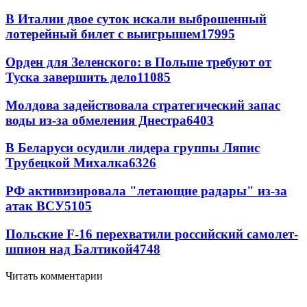
В Италии двое суток искали выброшенный
лотерейный билет с выигрышем
17995
Орден для Зеленского: в Польше требуют от
Туска завершить дело
11085
Молдова задействовала стратегический запас
воды из-за обмеления Днестра
6403
В Беларуси осудили лидера группы Ляпис
Трубецкой Михалка
6326
РФ активизировала "летающие радары" из-за
атак ВСУ
5105
Польские F-16 перехватили российский самолет-
шпион над Балтикой
4748
Читать комментарии