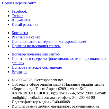
Полная версия сайта
Facebook
Twitter
RSS-ленты
E-mail рассылка
Контакты
Реклама на сайте
Использование материалов korrespondent.net
Правила пользования сайтом
Договор пользования сайтом
Политика в сфере конфиденциальности и персональных
данных
Пользовательское соглашение
Редакция
© 2000-2026, Korrespondent.net
Субъект в сфере онлайн-медиа Название онлайн-медиа -
«КореспонденТ.net» Адрес: 02091, місто Київ,
ХАРКІВСЬКЕ ШОСЕ, будинок 172-Б, офіс 208/1 E-mail:
sunlight@mediadim.com.ua
Телефон: 044-205-43-00
Идентификатор медиа - R40-06068
Использование любых материалов, размещённых на