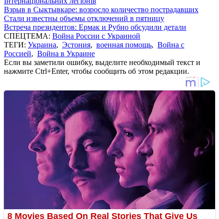
Інтернаціональних легіонів
Взрыв в Сыктывкаре: возросло количество пострадавших
Стали известны объемы отключений в пятницу
Встреча президентов: Ермак и Рубио обсудили детали
СПЕЦТЕМА:
Война России с Украиной
ТЕГИ:
Украина
,
Эстония
,
военная помощь
,
Война с
Россией
,
Война в Украине
Если вы заметили ошибку, выделите необходимый текст и
нажмите Ctrl+Enter, чтобы сообщить об этом редакции.