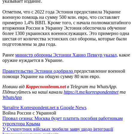
указывает издание.
Отметим, что с 2022 года Эстония предоставила Украине
военную помощь на сумму 500 млн. евро, что составляет
примерно 1,4% ВВП. Кроме того, с начала полномасштабного
вторжения России в Украину Эстония обеспечила обучение
более 1300 украинских военнослужащих. Это примерно одна
шестая от количества эстонских сил обороны, которые были
подготовлены за два года.
Ранее
министр обороны Эстонии Ханно Певкур указал,
какое
оружие нуждается в Украине.
Правительство Эстонии одобрило
предоставление военной
помощи Украине на общую сумму 80 млн евро.
Новини від
Корреспондент.net
в Telegram та WhatsApp.
Підписуйтесь на наші канали
https://t.me/korrespondentnet
та
WhatsApp
Читайте Korrespondent.net в Google News
Война России с Украиной
Провал сезона: Москва будет платить пособия работникам
турсектора Крыма
У Сухопутних військах зробили заяву щодо інтеграції