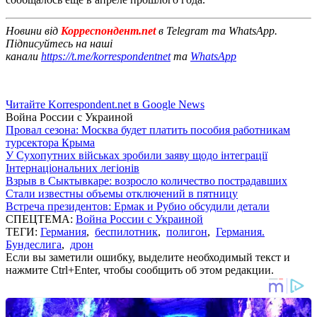
Новини від
Корреспондент.net
в Telegram та WhatsApp.
Підписуйтесь на наші
канали
https://t.me/korrespondentnet
та
WhatsApp
Читайте Korrespondent.net в Google News
Война России с Украиной
Провал сезона: Москва будет платить пособия работникам
турсектора Крыма
У Сухопутних військах зробили заяву щодо інтеграції
Інтернаціональних легіонів
Взрыв в Сыктывкаре: возросло количество пострадавших
Стали известны объемы отключений в пятницу
Встреча президентов: Ермак и Рубио обсудили детали
СПЕЦТЕМА:
Война России с Украиной
ТЕГИ:
Германия
,
беспилотник
,
полигон
,
Германия.
Бундеслига
,
дрон
Если вы заметили ошибку, выделите необходимый текст и
нажмите Ctrl+Enter, чтобы сообщить об этом редакции.