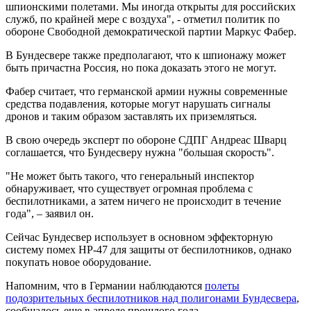
шпионскими полетами. Мы иногда открыты для российских
служб, по крайней мере с воздуха", - отметил политик по
обороне Свободной демократической партии Маркус Фабер.
В Бундесвере также предполагают, что к шпионажу может
быть причастна Россия, но пока доказать этого не могут.
Фабер считает, что германской армии нужны современные
средства подавления, которые могут нарушать сигналы
дронов и таким образом заставлять их приземляться.
В свою очередь эксперт по обороне СДПГ Андреас Шварц
соглашается, что Бундесверу нужна "большая скорость".
"Не может быть такого, что генеральный инспектор
обнаруживает, что существует огромная проблема с
беспилотниками, а затем ничего не происходит в течение
года", – заявил он.
Сейчас Бундесвер использует в основном эффекторную
систему помех HP-47 для защиты от беспилотников, однако
покупать новое оборудование.
Напомним, что в Германии наблюдаются
полеты
подозрительных беспилотников над полигонами Бундесвера
,
сообщалось еще в апреле прошлого года.