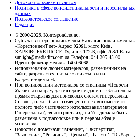
Договор пользования сайтом
Политика в сфере конфиденциальности и персональных
данных
Пользовательское соглашение
Редакция
© 2000-2026, Korrespondent.net
Субъект в сфере онлайн-медиа Название онлайн-медиа -
«КореспонденТ.net» Адрес: 02091, місто Київ,
ХАРКІВСЬКЕ ШОСЕ, будинок 172-Б, офіс 208/1 E-mail:
sunlight@mediadim.com.ua
Телефон: 044-205-43-00
Идентификатор медиа - R40-06068
Использование любых материалов, размещённых на
сайте, разрешается при условии ссылки на
Корреспондент.net.
При копировании материалов со страницы «Новости
Украины и мира», для интернет-изданий – обязательна
прямая открытая для поисковых систем гиперссылка.
Ссылка должна быть размещена в независимости от
полного либо частичного использования материалов.
Гиперссылка (для интернет- изданий) – должна быть
размещена в подзаголовке или в первом абзаце
материала.
Новости с пометками "Мнение", "Экспертиза",
"Заявление", "Регионы", "Деньги", "Власть", "Выборы",