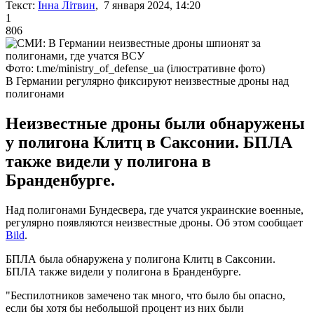
Текст:
Інна Літвин
, 7 января 2024, 14:20
1
806
Фото: t.me/ministry_of_defense_ua (ілюстративне фото)
В Германии регулярно фиксируют неизвестные дроны над
полигонами
Неизвестные дроны были обнаружены
у полигона Клитц в Саксонии. БПЛА
также видели у полигона в
Бранденбурге.
Над полигонами Бундесвера, где учатся украинские военные,
регулярно появляются неизвестные дроны. Об этом сообщает
Bild
.
БПЛА была обнаружена у полигона Клитц в Саксонии.
БПЛА также видели у полигона в Бранденбурге.
"Беспилотников замечено так много, что было бы опасно,
если бы хотя бы небольшой процент из них были