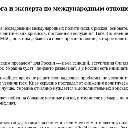
га и эксперта по международным отноше
а исследовании международных политических рисков, основател
 политических кризисов, постоянный колумнист Time. По мнению
АС, но к ним добавится новое противостояние, которое полит
еским провалом” для России — из-за санкций, вступления Финл
г, Украина будет “де-факто разделена”, а у России есть инициат
лижайшее время не решит свои кадровые проблемы, не увеличит
же увеличиться. Киев серьезно пострадал от снижения политиче
лучше. Украина отчаянно нуждается в дополнительных войсках
ожет пойти на большие военные риски, в том числе на удары по 
онфликт.
ным государством в военном и экономическом отношении, полит
 политолога, президентская кампания в 2024 году лишь усугуби