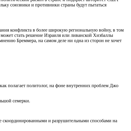
льку союзники и противники страны будут пытаться
стания конфликта в более широкую региональную войну, в том
и может стать решение Израиля или ливанской Хизбаллы
нению Бреммера, на самом деле ни одна из сторон не хочет
ак полагает политолог, на фоне внутренних проблем Джо
льшой семерки.
олее скоординированными и разрушительными способами на