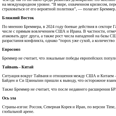
на международном уровне. “В мире, охваченном кризисом, пе
страховаться от его вероятной политики”, — полагает Бреммер.
Ближний Восток
По мнению Бреммера, в 2024 году боевые действия в секторе Га
числе с прямым вовлечением США и Ирана. В частности, отмеч
атаковать друг друга, а также рост числа нападений на базы 
разрастания конфликта, однако “порох уже сухой, а количество
Евросоюз
Бреммер не считает, что локальные победы европейских попул
Тайвань - Китай
Ситуация вокруг Тайваня и отношения между США и Китаем — 
Байден и Си Цзиньпин пришли к выводу, что осторожное взаим
Также Бреммер не считает, что после недавнего расширения Б
Ось зла
Страны-изгои: Россия, Северная Корея и Иран, по версии Time
глобальной арене.