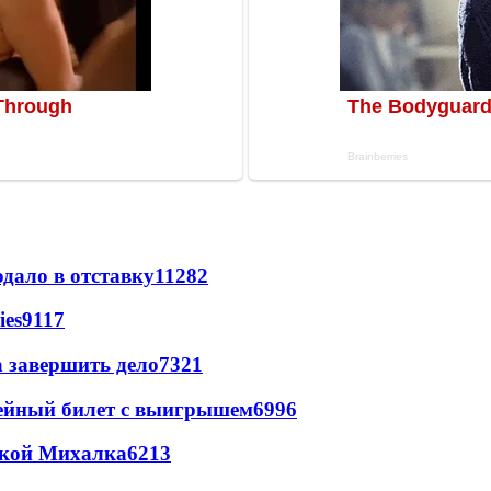
дало в отставку
11282
ies
9117
а завершить дело
7321
рейный билет с выигрышем
6996
цкой Михалка
6213