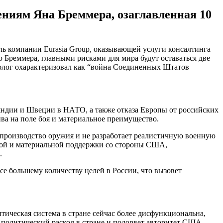
ниям Яна Бреммера, озаглавленная 10
ь компании Eurasia Group, оказывающей услуги консалтинга
 Бреммера, главными рисками для мира будут оставаться две
олог охарактеризовал как “война Соединенных Штатов
яндии и Швеции в НАТО, а также отказа Европы от российских
ива на поле боя и материальное преимущество.
 производство оружия и не разработает реалистичную военную
ской и материальной поддержки со стороны США,
.
все большему количеству целей в России, что вызовет
ическая система в стране сейчас более дисфункциональна,
т политический раскол в стране и подорвет авторитет США