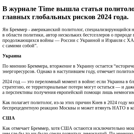
В журнале Time вышла статья политоло
главных глобальных рисков 2024 года.
Ян Бреммер - американский политолог, специализирующийся н
в области политики, автор нескольких бестселлеров о природе
продолжающихся войны — России с Украиной и Израиля с ХАМ
с самими собой”.
Украина
По мнению Бреммера, вторжение в Украину остается “историч
энергоресурсов. Однако в наступившем году, отмечает политоло
2024 год — это переломный момент в войне: если Украина в б
стратегию, ее территориальные потери могут остаться — и да
а перспективы получения европейской помощи лишь немногим 
Как полагает политолог, из-за этих причин Киев в 2024 году м
беспрецедентную реакцию Москвы и может втянуть НАТО в к
США
Как отмечает Бреммер, хотя США остаются исключительно мощ
чем где бы то ни было среди развитых демократий. По мнению