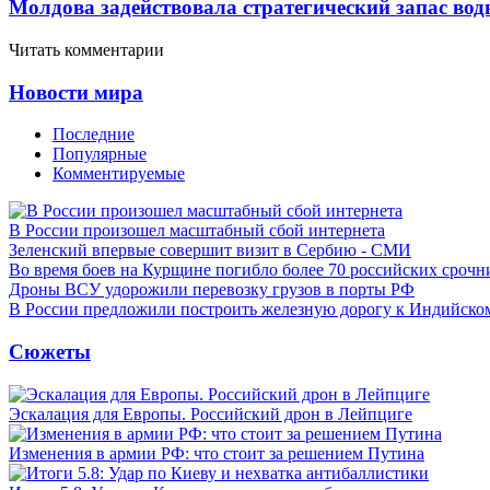
Молдова задействовала стратегический запас вод
Читать комментарии
Новости мира
Последние
Популярные
Комментируемые
В России произошел масштабный сбой интернета
Зеленский впервые совершит визит в Сербию - СМИ
Во время боев на Курщине погибло более 70 российских сроч
Дроны ВСУ удорожили перевозку грузов в порты РФ
В России предложили построить железную дорогу к Индийско
Сюжеты
Эскалация для Европы. Российский дрон в Лейпциге
Изменения в армии РФ: что стоит за решением Путина