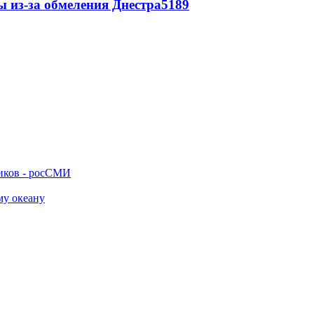
ы из-за обмеления Днестра
5189
ников - росСМИ
му океану