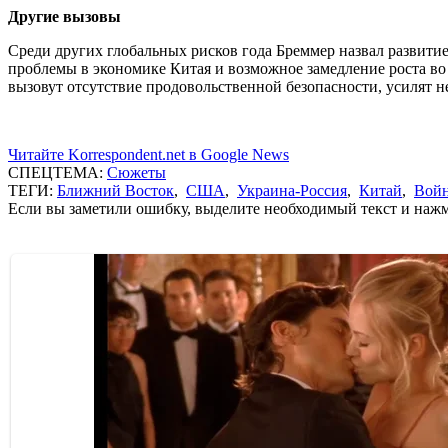
Другие вызовы
Среди других глобальных рисков года Бреммер назвал развитие
проблемы в экономике Китая и возможное замедление роста во
вызовут отсутствие продовольственной безопасности, усилят н
Читайте Korrespondent.net в Google News
СПЕЦТЕМА:
Сюжеты
ТЕГИ:
Ближний Восток
,
США
,
Украина-Россия
,
Китай
,
Войн
Если вы заметили ошибку, выделите необходимый текст и нажми