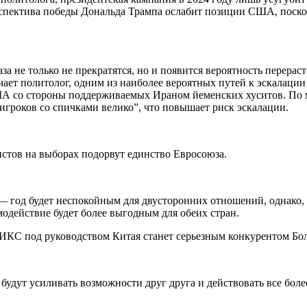
рспектива победы Дональда Трампа ослабит позиции США, поско
за не только не прекратятся, но и появится вероятность перера
ает политолог, одним из наиболее вероятных путей к эскалаци
США со стороны поддерживаемых Ираном йеменских хуситов. По м
 игроков со спичками велико”, что повышает риск эскалации.
истов на выборах подорвут единство Евросоюза.
год будет неспокойным для двусторонних отношений, однако, к
одействие будет более выгодным для обеих стран.
РИКС под руководством Китая станет серьезным конкурентом Бо
, будут усиливать возможности друг друга и действовать все б