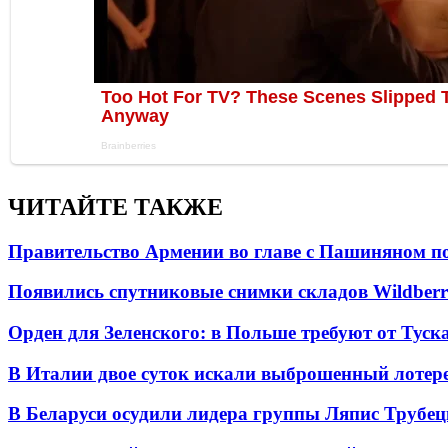
ЧИТАЙТЕ ТАКЖЕ
Правительство Армении во главе с Пашиняном по
Появились спутниковые снимки складов Wildberr
Орден для Зеленского: в Польше требуют от Туск
В Италии двое суток искали выброшенный лоте
В Беларуси осудили лидера группы Ляпис Трубе