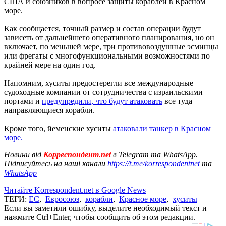
США и союзников в вопросе защиты кораблей в Красном
море.
Как сообщается, точный размер и состав операции будут
зависеть от дальнейшего оперативного планирования, но он
включает, по меньшей мере, три противовоздушные эсминцы
или фрегаты с многофункциональными возможностями по
крайней мере на один год.
Напомним, хуситы предостерегли все международные
судоходные компании от сотрудничества с израильскими
портами и
предупредили, что будут атаковать
все туда
направляющиеся корабли.
Кроме того, йеменские хуситы
атаковали танкер в Красном
море.
Новини від
Корреспондент.net
в Telegram та WhatsApp.
Підписуйтесь на наші канали
https://t.me/korrespondentnet
та
WhatsApp
Читайте Korrespondent.net в Google News
ТЕГИ:
ЕС
,
Евросоюз
,
корабли
,
Красное море
,
хуситы
Если вы заметили ошибку, выделите необходимый текст и
нажмите Ctrl+Enter, чтобы сообщить об этом редакции.