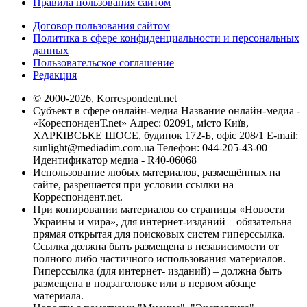
Правила пользования сайтом
Договор пользования сайтом
Политика в сфере конфиденциальности и персональных
данных
Пользовательское соглашение
Редакция
© 2000-2026, Korrespondent.net
Субъект в сфере онлайн-медиа Название онлайн-медиа -
«КореспонденТ.net» Адрес: 02091, місто Київ,
ХАРКІВСЬКЕ ШОСЕ, будинок 172-Б, офіс 208/1 E-mail:
sunlight@mediadim.com.ua
Телефон: 044-205-43-00
Идентификатор медиа - R40-06068
Использование любых материалов, размещённых на
сайте, разрешается при условии ссылки на
Корреспондент.net.
При копировании материалов со страницы «Новости
Украины и мира», для интернет-изданий – обязательна
прямая открытая для поисковых систем гиперссылка.
Ссылка должна быть размещена в независимости от
полного либо частичного использования материалов.
Гиперссылка (для интернет- изданий) – должна быть
размещена в подзаголовке или в первом абзаце
материала.