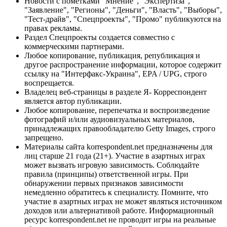
Новости с пометками "Мнение", "Экспертиза",
"Заявление", "Регионы", "Деньги", "Власть", "Выборы",
"Тест-драйв", "Спецпроекты", "Промо" публикуются на
правах рекламы.
Раздел Спецпроекты создается совместно с
коммерческими партнерами.
Любое копирование, публикация, републикация и
другое распространение информации, которое содержит
ссылку на "Интерфакс-Украина", EPA / UPG, строго
воспрещается.
Владелец веб-страницы в разделе Я- Корреспондент
является автор публикации.
Любое копирование, перепечатка и воспроизведение
фотографий и/или аудиовизуальных материалов,
принадлежащих правообладателю Getty Images, строго
запрещено.
Материалы сайта korrespondent.net предназначены для
лиц старше 21 года (21+). Участие в азартных играх
может вызвать игровую зависимость. Соблюдайте
правила (принципы) ответственной игры. При
обнаружении первых признаков зависимости
немедленно обратитесь к специалисту. Помните, что
участие в азартных играх не может являться источником
доходов или альтернативой работе. Информационный
ресурс korrespondent.net не проводит игры на реальные