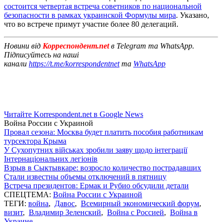
состоится четвертая встреча советников по национальной
безопасности в рамках украинской Формулы мира
. Указано,
что во встрече примут участие более 80 делегаций.
Новини від
Корреспондент.net
в Telegram та WhatsApp.
Підписуйтесь на наші
канали
https://t.me/korrespondentnet
та
WhatsApp
Читайте Korrespondent.net в Google News
Война России с Украиной
Провал сезона: Москва будет платить пособия работникам
турсектора Крыма
У Сухопутних військах зробили заяву щодо інтеграції
Інтернаціональних легіонів
Взрыв в Сыктывкаре: возросло количество пострадавших
Стали известны объемы отключений в пятницу
Встреча президентов: Ермак и Рубио обсудили детали
СПЕЦТЕМА:
Война России с Украиной
ТЕГИ:
война
,
Давос
,
Всемирный экономический форум
,
визит
,
Владимир Зеленский
,
Война с Россией
,
Война в
Украине