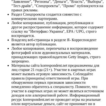
"Заявление", "Регионы", "Деньги", "Власть", "Выборы",
"Тест-драйв", "Спецпроекты", "Промо" публикуются на
правах рекламы.
Раздел Спецпроекты создается совместно с
коммерческими партнерами.
Любое копирование, публикация, републикация и
другое распространение информации, которое содержит
ссылку на "Интерфакс-Украина", EPA / UPG, строго
воспрещается.
Владелец веб-страницы в разделе Я- Корреспондент
является автор публикации.
Любое копирование, перепечатка и воспроизведение
фотографий и/или аудиовизуальных материалов,
принадлежащих правообладателю Getty Images, строго
запрещено.
Материалы сайта korrespondent.net предназначены для
лиц старше 21 года (21+). Участие в азартных играх
может вызвать игровую зависимость. Соблюдайте
правила (принципы) ответственной игры. При
обнаружении первых признаков зависимости
немедленно обратитесь к специалисту. Помните, что
участие в азартных играх не может являться источником
доходов или альтернативой работе. Информационный
ресурс korrespondent.net не проводит игры на реальные
и/или виртуальные деньги, сайт не принимает ни в