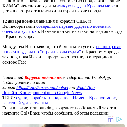
Напомним, с начала войны в секторе Газа поддерживающие
ХАМАС йеменские хуситы
атакуют суда в Красном море
и
устраивают ракетные атаки на израильские города.
12 января военная авиация и корабли США и
Великобритании
совершили первые удары по военным
объектам хуситов
в Йемене в ответ на атаки на торговые суда
в Красном море.
Между тем Иран заявил, что йеменские хуситы
не прекратят
наносить удары по "израильским судам"
в Красном море до
тех пор, пока Израиль продолжает военную операцию в
секторе Газа.
Новини від
Корреспондент.net
в Telegram та WhatsApp.
Підписуйтесь на наші
канали
https://t.me/korrespondentnet
та
WhatsApp
Читайте Korrespondent.net в Google News
ТЕГИ:
судно
,
корабль
,
нападение
,
Йемен
,
Красное море
,
ракетный удар
,
хуситы
Если вы заметили ошибку, выделите необходимый текст и
нажмите Ctrl+Enter, чтобы сообщить об этом редакции.