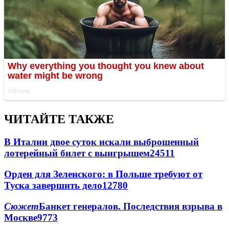
ЧИТАЙТЕ ТАКЖЕ
В Италии двое суток искали выброшенный
лотерейный билет с выигрышем
24511
Орден для Зеленского: в Польше требуют от
Туска завершить дело
12780
Сюжет
Банкет генералов. Последствия взрыва в
Москве
9773