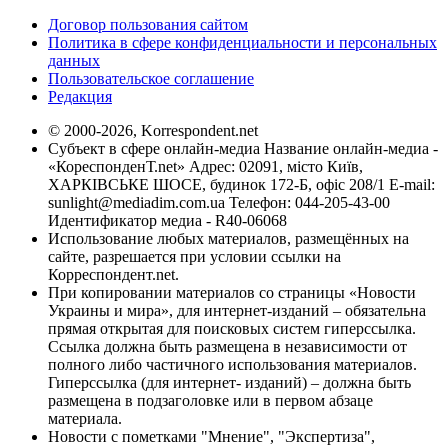
Договор пользования сайтом
Политика в сфере конфиденциальности и персональных
данных
Пользовательское соглашение
Редакция
© 2000-2026, Korrespondent.net
Субъект в сфере онлайн-медиа Название онлайн-медиа -
«КореспонденТ.net» Адрес: 02091, місто Київ,
ХАРКІВСЬКЕ ШОСЕ, будинок 172-Б, офіс 208/1 E-mail:
sunlight@mediadim.com.ua
Телефон: 044-205-43-00
Идентификатор медиа - R40-06068
Использование любых материалов, размещённых на
сайте, разрешается при условии ссылки на
Корреспондент.net.
При копировании материалов со страницы «Новости
Украины и мира», для интернет-изданий – обязательна
прямая открытая для поисковых систем гиперссылка.
Ссылка должна быть размещена в независимости от
полного либо частичного использования материалов.
Гиперссылка (для интернет- изданий) – должна быть
размещена в подзаголовке или в первом абзаце
материала.
Новости с пометками "Мнение", "Экспертиза",