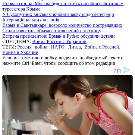
Провал сезона: Москва будет платить пособия работникам
турсектора Крыма
У Сухопутних військах зробили заяву щодо інтеграції
Інтернаціональних легіонів
Взрыв в Сыктывкаре: возросло количество пострадавших
Стали известны объемы отключений в пятницу
Встреча президентов: Ермак и Рубио обсудили детали
СПЕЦТЕМА:
Война России с Украиной
ТЕГИ:
Россия
,
война
,
НАТО
,
Литва
,
Война с Россией
,
Война в Украине
Если вы заметили ошибку, выделите необходимый текст и
нажмите Ctrl+Enter, чтобы сообщить об этом редакции.