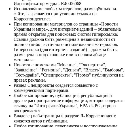
Идентификатор медиа - R40-06068
Использование любых материалов, размещённых на
сайте, разрешается при условии ссылки на
Корреспондент.net.
При копировании материалов со страницы «Новости
Украины и мира», для интернет-изданий – обязательна
прямая открытая для поисковых систем гиперссылка.
Ссылка должна быть размещена в независимости от
полного либо частичного использования материалов.
Гиперссылка (для интернет- изданий) – должна быть
размещена в подзаголовке или в первом абзаце
материала.
Новости с пометками "Мнение", "Экспертиза",
"Заявление", "Регионы", "Деньги", "Власть", "Выборы",
"Тест-драйв", "Спецпроекты", "Промо" публикуются на
правах рекламы.
Раздел Спецпроекты создается совместно с
коммерческими партнерами.
Любое копирование, публикация, републикация и
другое распространение информации, которое содержит
ссылку на "Интерфакс-Украина", EPA / UPG, строго
воспрещается.
Владелец веб-страницы в разделе Я- Корреспондент
является автор публикации.
Любое копирование, перепечатка и воспроизведение