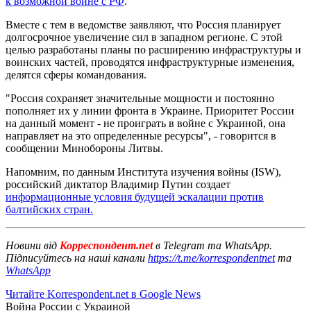
к возможной войне с РФ
.
Вместе с тем в ведомстве заявляют, что Россия планирует
долгосрочное увеличение сил в западном регионе. С этой
целью разработаны планы по расширению инфраструктуры и
воинских частей, проводятся инфраструктурные изменения,
делятся сферы командования.
"Россия сохраняет значительные мощности и постоянно
пополняет их у линии фронта в Украине. Приоритет России
на данный момент - не проиграть в войне с Украиной, она
направляет на это определенные ресурсы", - говорится в
сообщении Минобороны Литвы.
Напомним, по данным Института изучения войны (ISW),
российский диктатор Владимир Путин создает
информационные условия будущей эскалации против
балтийских стран.
Новини від
Корреспондент.net
в Telegram та WhatsApp.
Підписуйтесь на наші канали
https://t.me/korrespondentnet
та
WhatsApp
Читайте Korrespondent.net в Google News
Война России с Украиной