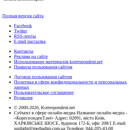
Полная версия сайта
Facebook
Twitter
RSS-ленты
E-mail рассылка
Контакты
Реклама на сайте
Использование материалов korrespondent.net
Правила пользования сайтом
Договор пользования сайтом
Политика в сфере конфиденциальности и персональных
данных
Пользовательское соглашение
Редакция
© 2000-2026, Korrespondent.net
Субъект в сфере онлайн-медиа Название онлайн-медиа -
«КореспонденТ.net» Адрес: 02091, місто Київ,
ХАРКІВСЬКЕ ШОСЕ, будинок 172-Б, офіс 208/1 E-mail:
sunlight@mediadim.com.ua
Телефон: 044-205-43-00