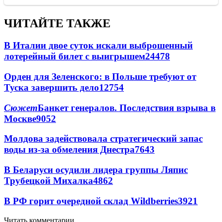
ЧИТАЙТЕ ТАКЖЕ
В Италии двое суток искали выброшенный
лотерейный билет с выигрышем
24478
Орден для Зеленского: в Польше требуют от
Туска завершить дело
12754
Сюжет
Банкет генералов. Последствия взрыва в
Москве
9052
Молдова задействовала стратегический запас
воды из-за обмеления Днестра
7643
В Беларуси осудили лидера группы Ляпис
Трубецкой Михалка
4862
В РФ горит очередной склад Wildberries
3921
Читать комментарии