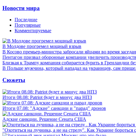
Новости мира
Последние
Популярные
Комментируемые
В Молдове прогремел мощный взрыв
В Косово премьер-министра забросали яйцами во время заседа
Пентагон призвал оборонные компании увеличить производст
Близкая к Трампу компания собирается бурить в Гренландии бе
В Польше мужчина, который нападал на украинцев, сам приш
Сюжеты
Итоги 08.08: Patriot будет и минус два НПЗ
Итоги 07.08: "Адские" санкции и "парад" дронов
Адские санкции. Решение Сената США
"Охотиться на лучника, а не на стрелу". Как Украине бороться 