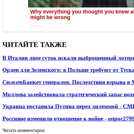
ЧИТАЙТЕ ТАКЖЕ
В Италии двое суток искали выброшенный лоте
Орден для Зеленского: в Польше требуют от Туск
Сюжет
Банкет генералов. Последствия взрыва в 
Молдова задействовала стратегический запас вод
Украина поставила Путина перед дилеммой - СМ
Россияне изменили отношение к войне - опрос
279
Читать комментарии