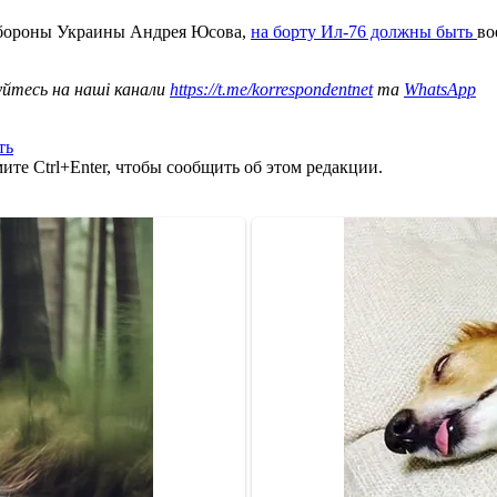
обороны Украины Андрея Юсова,
на борту Ил-76 должны быть
во
уйтесь на наші канали
https://t.me/korrespondentnet
та
WhatsApp
ть
те Ctrl+Enter, чтобы сообщить об этом редакции.