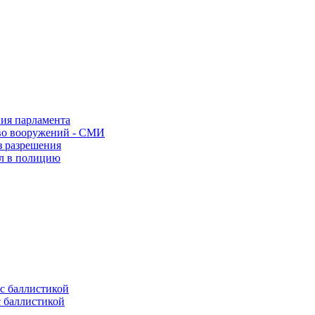
ния парламента
во вооружений - СМИ
з разрешения
ел в полицию
с баллистикой