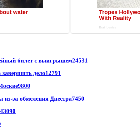
рейный билет с выигрышем
24531
а завершить дело
12791
Москве
9800
ы из-за обмеления Днестра
7450
И
3090
9