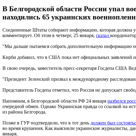
В Белгородской области России упал в
находились 65 украинских военноплен
Соединенные Штаты собирают информацию, которая должна уст
комментирует. Об этом в четверг, 25 января,
сказал
координатор
"Мы дальше пытаемся собрать дополнительную информацию об э
Кирби добавил, что в США пока нет официальных заявлений на
В свою очередь, заместитель пресс-секретаря Госдепа США Ве
"Президент Зеленский призвал к международному расследованию
Представитель Госдепа отметил, что Россия не допускает своб
Напомним, в Белгородской области РФ 24 января
разбился рос
очередной обмен. Однако Украинская правда со ссылкой на ис
из района Белгорода.
Позже в ГУР подтвердили, что в тот день
должен был состоять
во время крушения. Как выяснили украинские журналисты, дан
января.