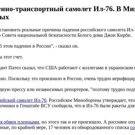
оенно-транспортный самолет Ил-76. В Ми
ных
ановить реальные причины падения российского самолета Ил-7
 Совета национальной безопасности Белого дома Джон Кирби.
том падении в России", - сказал он.
 этот счет.
дант Пател сказал, что США работают с коллегами в украинском
. Поскольку это произошло в России, очень трудно верифициров
одную прессу или независимых репортеров, "поэтому трудно под
сийский самолет Ил-76
. Российское Минобороны утверждает, что
точники в Генштабе ВСУ сообщила, что в Ил-76 были ракеты для
ся обмен пленными
, но этого так и не произошло. А россияне 
ные, по крайней мере, 17 человек из обнародованного списка
со