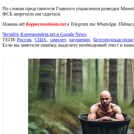
По словам представителя Главного управления разведки Мин
ФСБ запретило им садиться.
Новини від
Корреспондент.net
в Telegram та WhatsApp. Підпис
Читайте Korrespondent.net в Google News
ТЕГИ:
Россия
,
США
,
самолет
,
крушение
,
Белгородская облас
Если вы заметили ошибку, выделите необходимый текст и нажми