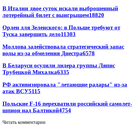
В Италии двое суток искали выброшенный
лотерейный билет с выигрышем
18820
Орден для Зеленского: в Польше требуют от
Туска завершить дело
11303
Молдова задействовала стратегический запас
воды из-за обмеления Днестра
6578
В Беларуси осудили лидера группы Ляпис
Трубецкой Михалка
6335
РФ активизировала "летающие радары" из-за
атак ВСУ
5115
Польские F-16 перехватили российский самолет-
шпион над Балтикой
4754
Читать комментарии