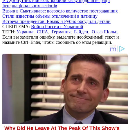
У Сухопутних військах зробили заяву щодо інтеграції
Інтернаціональних легіонів
Взрыв в Сыктывкаре: возросло количество пострадавших
Стали известны объемы отключений в пятницу
Встреча президентов: Ермак и Рубио обсудили детали
СПЕЦТЕМА:
Война России с Украиной
ТЕГИ:
Украина
,
США
,
Германия
,
Байден
,
Олаф Шольц
Если вы заметили ошибку, выделите необходимый текст и
нажмите Ctrl+Enter, чтобы сообщить об этом редакции.