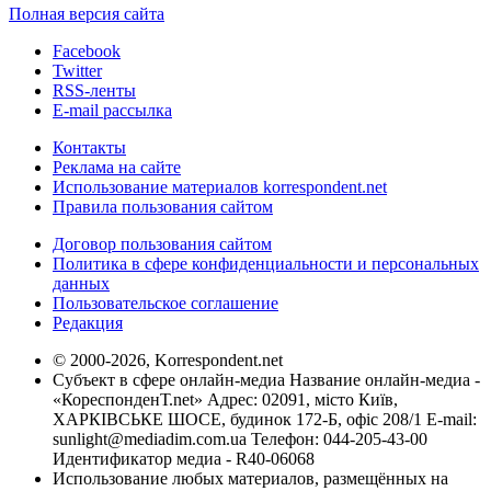
Полная версия сайта
Facebook
Twitter
RSS-ленты
E-mail рассылка
Контакты
Реклама на сайте
Использование материалов korrespondent.net
Правила пользования сайтом
Договор пользования сайтом
Политика в сфере конфиденциальности и персональных
данных
Пользовательское соглашение
Редакция
© 2000-2026, Korrespondent.net
Субъект в сфере онлайн-медиа Название онлайн-медиа -
«КореспонденТ.net» Адрес: 02091, місто Київ,
ХАРКІВСЬКЕ ШОСЕ, будинок 172-Б, офіс 208/1 E-mail:
sunlight@mediadim.com.ua
Телефон: 044-205-43-00
Идентификатор медиа - R40-06068
Использование любых материалов, размещённых на