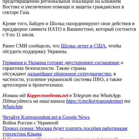
предотвращению региональной эскалации на Ближнем
Востоке и увеличению помощи и защиты гражданских в
секторе Газа.
Кроме того, Байден и Шольц скоординируют свои действия в
преддверии саммита НАТО в Вашингтоне, который состоится
с 9 по 11 июля.
Ранее СМИ сообщили, что
Шольц летит в США
, чтобы
обсудить поддержку Украины.
Германия и Украина готовят двустороннее соглашение
о
гарантиях безопасности. Также страны
обсуждают
дальнейшее оборонное сотрудничество
, в
частности, усиление украинской системы ПВО, а также
артиллерии и бронетехники.
Новини від
Корреспондент.net
в Telegram та WhatsApp.
Підписуйтесь на наші канали
https://t.me/korrespondentnet
та
WhatsApp
Читайте Korrespondent.net в Google News
Война России с Украиной
Провал сезона: Москва будет платить пособия работникам
турсектора Крыма