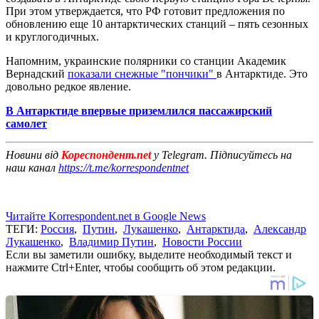
При этом утверждается, что РФ готовит предложения по
обновлению еще 10 антарктических станций – пять сезонных
и круглогодичных.
Напомним, украинские полярники со станции Академик
Вернадский
показали снежные "пончики"
в Антарктиде. Это
довольно редкое явление.
В Антарктиде впервые приземлился пассажирский
самолет
Новини від
Кореспондент.net
у Telegram. Підписуйтесь на
наш канал
https://t.me/korrespondentnet
Читайте Korrespondent.net в Google News
ТЕГИ:
Россия
,
Путин
,
Лукашенко
,
Антарктида
,
Александр
Лукашенко
,
Владимир Путин
,
Новости России
Если вы заметили ошибку, выделите необходимый текст и
нажмите Ctrl+Enter, чтобы сообщить об этом редакции.