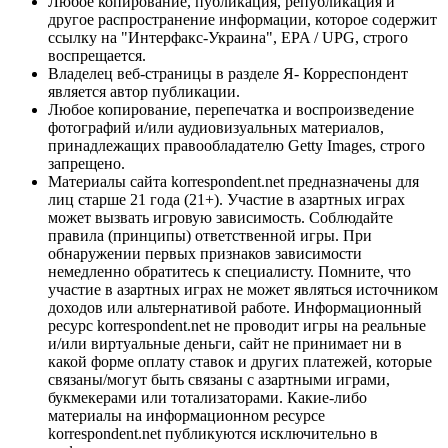
Любое копирование, публикация, републикация и
другое распространение информации, которое содержит
ссылку на "Интерфакс-Украина", EPA / UPG, строго
воспрещается.
Владелец веб-страницы в разделе Я- Корреспондент
является автор публикации.
Любое копирование, перепечатка и воспроизведение
фотографий и/или аудиовизуальных материалов,
принадлежащих правообладателю Getty Images, строго
запрещено.
Материалы сайта korrespondent.net предназначены для
лиц старше 21 года (21+). Участие в азартных играх
может вызвать игровую зависимость. Соблюдайте
правила (принципы) ответственной игры. При
обнаружении первых признаков зависимости
немедленно обратитесь к специалисту. Помните, что
участие в азартных играх не может являться источником
доходов или альтернативой работе. Информационный
ресурс korrespondent.net не проводит игры на реальные
и/или виртуальные деньги, сайт не принимает ни в
какой форме оплату ставок и других платежей, которые
связаны/могут быть связаны с азартными играми,
букмекерами или тотализаторами. Какие-либо
материалы на информационном ресурсе
korrespondent.net публикуются исключительно в