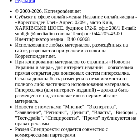
Редакция
© 2000-2026, Korrespondent.net
Субъект в сфере онлайн-медиа Название онлайн-медиа -
«КореспонденТ.net» Адрес: 02091, місто Київ,
ХАРКІВСЬКЕ ШОСЕ, будинок 172-Б, офіс 208/1 E-mail:
sunlight@mediadim.com.ua
Телефон: 044-205-43-00
Идентификатор медиа - R40-06068
Использование любых материалов, размещённых на
сайте, разрешается при условии ссылки на
Корреспондент.net.
При копировании материалов со страницы «Новости
Украины и мира», для интернет-изданий – обязательна
прямая открытая для поисковых систем гиперссылка.
Ссылка должна быть размещена в независимости от
полного либо частичного использования материалов.
Гиперссылка (для интернет- изданий) – должна быть
размещена в подзаголовке или в первом абзаце
материала.
Новости с пометками "Мнение", "Экспертиза",
"Заявление", "Регионы", "Деньги", "Власть", "Выборы",
"Тест-драйв", "Спецпроекты", "Промо" публикуются на
правах рекламы.
Раздел Спецпроекты создается совместно с
коммерческими партнерами.