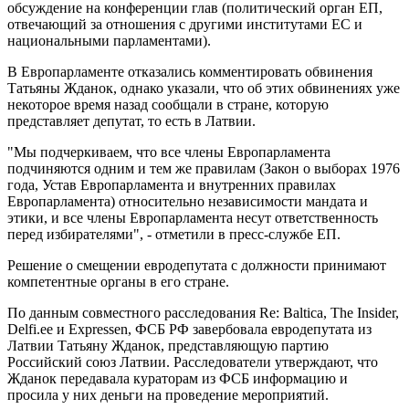
обсуждение на конференции глав (политический орган ЕП,
отвечающий за отношения с другими институтами ЕС и
национальными парламентами).
В Европарламенте отказались комментировать обвинения
Татьяны Жданок, однако указали, что об этих обвинениях уже
некоторое время назад сообщали в стране, которую
представляет депутат, то есть в Латвии.
"Мы подчеркиваем, что все члены Европарламента
подчиняются одним и тем же правилам (Закон о выборах 1976
года, Устав Европарламента и внутренних правилах
Европарламента) относительно независимости мандата и
этики, и все члены Европарламента несут ответственность
перед избирателями", - отметили в пресс-службе ЕП.
Решение о смещении евродепутата с должности принимают
компетентные органы в его стране.
По данным совместного расследования Re: Baltica, The Insider,
Delfi.ee и Expressen, ФСБ РФ завербовала евродепутата из
Латвии Татьяну Жданок, представляющую партию
Российский союз Латвии. Расследователи утверждают, что
Жданок передавала кураторам из ФСБ информацию и
просила у них деньги на проведение мероприятий.