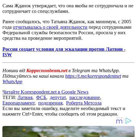
Сама Жданок утверждает, что она якобы не сотрудничала и не
сотрудничает со спецслужбами.
Ранее сообщалось, что Татьяна Жданок, как минимум, с 2005
года
отчитывалась о своей деятельности
перед сотрудниками
Федеральной службы безопасности России, просила у них
средства на проведение мероприятий.
Россия создает условия для эскалации против Латвии -
ISW
Новини від
Корреспондент.net
в Telegram та WhatsApp.
Підписуйтесь на наші канали
https://t.me/korrespondentnet
та
WhatsApp
Читайте Korrespondent.net в Google News
ТЕГИ:
Латвия
,
ФСБ
,
депутат
,
расследование
,
Европарламент
,
подозрения
,
Роберта Метсола
Если вы заметили ошибку, выделите необходимый текст и
нажмите Ctrl+Enter, чтобы сообщить об этом редакции.