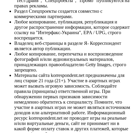
"Тест-драйв", "Спецпроекты", "Промо" публикуются на
правах рекламы.
Раздел Спецпроекты создается совместно с
коммерческими партнерами.
Любое копирование, публикация, републикация и
другое распространение информации, которое содержит
ссылку на "Интерфакс-Украина", EPA / UPG, строго
воспрещается.
Владелец веб-страницы в разделе Я- Корреспондент
является автор публикации.
Любое копирование, перепечатка и воспроизведение
фотографий и/или аудиовизуальных материалов,
принадлежащих правообладателю Getty Images, строго
запрещено.
Материалы сайта korrespondent.net предназначены для
лиц старше 21 года (21+). Участие в азартных играх
может вызвать игровую зависимость. Соблюдайте
правила (принципы) ответственной игры. При
обнаружении первых признаков зависимости
немедленно обратитесь к специалисту. Помните, что
участие в азартных играх не может являться источником
доходов или альтернативой работе. Информационный
ресурс korrespondent.net не проводит игры на реальные
и/или виртуальные деньги, сайт не принимает ни в
какой форме оплату ставок и других платежей, которые