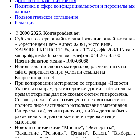
Договор пользования сайтом
Политика в сфере конфиденциальности и персональных
данных
Пользовательское соглашение
Редакция
© 2000-2026, Korrespondent.net
Субъект в сфере онлайн-медиа Название онлайн-медиа -
«КореспонденТ.net» Адрес: 02091, місто Київ,
ХАРКІВСЬКЕ ШОСЕ, будинок 172-Б, офіс 208/1 E-mail:
sunlight@mediadim.com.ua
Телефон: 044-205-43-00
Идентификатор медиа - R40-06068
Использование любых материалов, размещённых на
сайте, разрешается при условии ссылки на
Корреспондент.net.
При копировании материалов со страницы «Новости
Украины и мира», для интернет-изданий – обязательна
прямая открытая для поисковых систем гиперссылка.
Ссылка должна быть размещена в независимости от
полного либо частичного использования материалов.
Гиперссылка (для интернет- изданий) – должна быть
размещена в подзаголовке или в первом абзаце
материала.
Новости с пометками "Мнение", "Экспертиза",
"Заявление", "Регионы", "Деньги", "Власть", "Выборы",