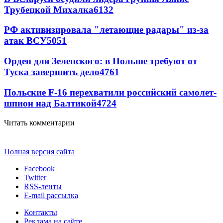
Трубецкой Михалка
6132
РФ активизировала "летающие радары" из-за
атак ВСУ
5051
Орден для Зеленского: в Польше требуют от
Туска завершить дело
4761
Польские F-16 перехватили российский самолет-
шпион над Балтикой
4724
Читать комментарии
Полная версия сайта
Facebook
Twitter
RSS-ленты
E-mail рассылка
Контакты
Реклама на сайте