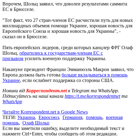
Впрочем, Шольц заявил, что доволен результатами саммита
ЕС в Брюсселе.
"Тот факт, что 27 стран-членов ЕС расчистили путь для новых
миллиардных объемов помощи Украине, хорошая новость для
Европейского Союза и хорошая новость для Украины", -
сказал он в Брюсселе.
Пять европейских лидеров, среди которых канцлер ФРГ Олаф
Шольц,
обратились к государствам-членам ЕС с
призывом
усилить военную поддержку Украины.
Накануне президент Франции Эмманюэль Макрон заявил, что
Европа должна быть готова
больше вкладываться в помощь
Украине
, если ослабнет поддержка со стороны США.
Новини від
Корреспондент.net
в Telegram та WhatsApp.
Підписуйтесь на наші канали
https://t.me/korrespondentnet
та
WhatsApp
Читайте Korrespondent.net в Google News
ТЕГИ:
Украина
,
Евросоюз
,
Германия
,
помощь
,
военная
помощь
,
Олаф Шольц
Если вы заметили ошибку, выделите необходимый текст и
нажмите Ctrl+Enter, чтобы сообщить об этом редакции.