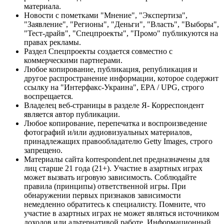
материала.
Новости с пометками "Мнение", "Экспертиза",
"Заявление", "Регионы", "Деньги", "Власть", "Выборы",
"Тест-драйв", "Спецпроекты", "Промо" публикуются на
правах рекламы.
Раздел Спецпроекты создается совместно с
коммерческими партнерами.
Любое копирование, публикация, републикация и
другое распространение информации, которое содержит
ссылку на "Интерфакс-Украина", EPA / UPG, строго
воспрещается.
Владелец веб-страницы в разделе Я- Корреспондент
является автор публикации.
Любое копирование, перепечатка и воспроизведение
фотографий и/или аудиовизуальных материалов,
принадлежащих правообладателю Getty Images, строго
запрещено.
Материалы сайта korrespondent.net предназначены для
лиц старше 21 года (21+). Участие в азартных играх
может вызвать игровую зависимость. Соблюдайте
правила (принципы) ответственной игры. При
обнаружении первых признаков зависимости
немедленно обратитесь к специалисту. Помните, что
участие в азартных играх не может являться источником
доходов или альтернативой работе. Информационный