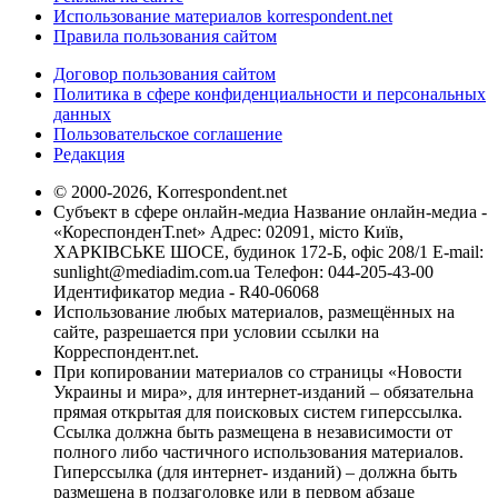
Использование материалов korrespondent.net
Правила пользования сайтом
Договор пользования сайтом
Политика в сфере конфиденциальности и персональных
данных
Пользовательское соглашение
Редакция
© 2000-2026, Korrespondent.net
Субъект в сфере онлайн-медиа Название онлайн-медиа -
«КореспонденТ.net» Адрес: 02091, місто Київ,
ХАРКІВСЬКЕ ШОСЕ, будинок 172-Б, офіс 208/1 E-mail:
sunlight@mediadim.com.ua
Телефон: 044-205-43-00
Идентификатор медиа - R40-06068
Использование любых материалов, размещённых на
сайте, разрешается при условии ссылки на
Корреспондент.net.
При копировании материалов со страницы «Новости
Украины и мира», для интернет-изданий – обязательна
прямая открытая для поисковых систем гиперссылка.
Ссылка должна быть размещена в независимости от
полного либо частичного использования материалов.
Гиперссылка (для интернет- изданий) – должна быть
размещена в подзаголовке или в первом абзаце