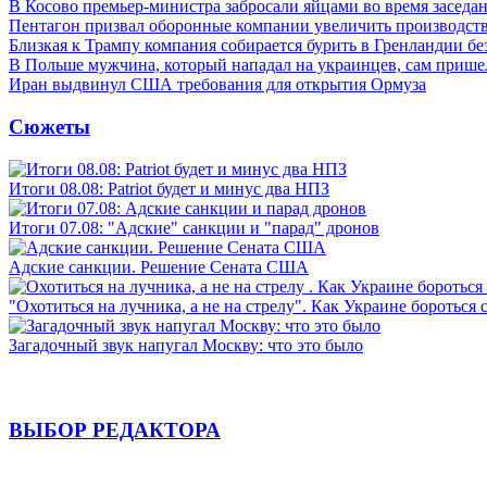
В Косово премьер-министра забросали яйцами во время заседа
Пентагон призвал оборонные компании увеличить производст
Близкая к Трампу компания собирается бурить в Гренландии бе
В Польше мужчина, который нападал на украинцев, сам приш
Иран выдвинул США требования для открытия Ормуза
Сюжеты
Итоги 08.08: Patriot будет и минус два НПЗ
Итоги 07.08: "Адские" санкции и "парад" дронов
Адские санкции. Решение Сената США
"Охотиться на лучника, а не на стрелу". Как Украине бороться 
Загадочный звук напугал Москву: что это было
ВЫБОР РЕДАКТОРА