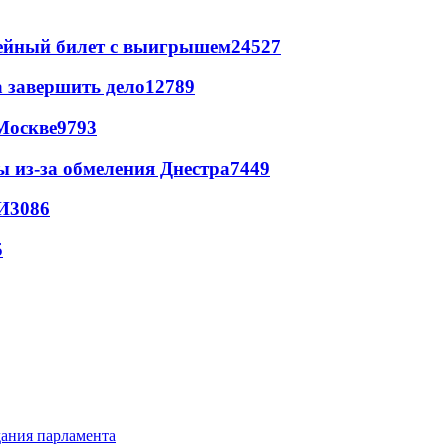
рейный билет с выигрышем
24527
а завершить дело
12789
Москве
9793
ы из-за обмеления Днестра
7449
И
3086
5