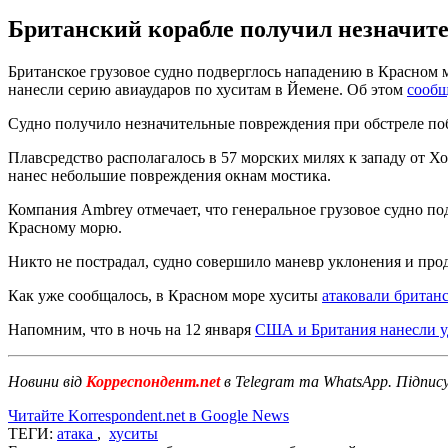
Британский корабле получил незначите
Британское грузовое судно подверглось нападению в Красном 
нанесли серию авиаударов по хуситам в Йемене. Об этом
сообщ
Судно получило незначительные повреждения при обстреле п
Плавсредство располагалось в 57 морских милях к западу от Х
нанес небольшие повреждения окнам мостика.
Компания Ambrey отмечает, что генеральное грузовое судно по
Красному морю.
Никто не пострадал, судно совершило маневр уклонения и про
Как уже сообщалось, в Красном море хуситы
атаковали британ
Напомним, что в ночь на 12 января
США и Британия нанесли у
Новини від
Корреспондент.net
в Telegram та WhatsApp. Підпис
Читайте Korrespondent.net в Google News
ТЕГИ:
атака
,
хуситы