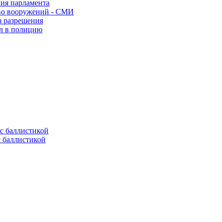
ния парламента
во вооружений - СМИ
з разрешения
ел в полицию
с баллистикой