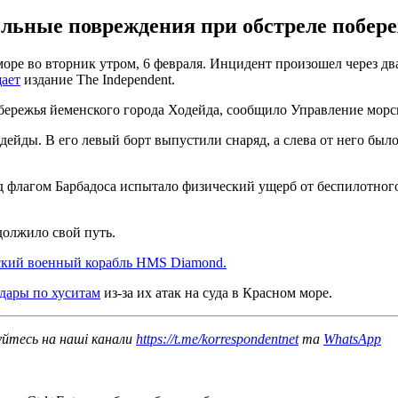
льные повреждения при обстреле побере
море во вторник утром, 6 февраля. Инцидент произошел через д
ает
издание The Independent.
обережья йеменского города Ходейда, сообщило Управление мо
одейды. В его левый борт выпустили снаряд, а слева от него бы
д флагом Барбадоса испытало физический ущерб от беспилотного
должило свой путь.
ский военный корабль HMS Diamond.
дары по хуситам
из-за их атак на суда в Красном море.
уйтесь на наші канали
https://t.me/korrespondentnet
та
WhatsApp