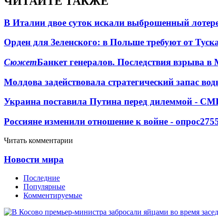
ЧИТАЙТЕ ТАКЖЕ
В Италии двое суток искали выброшенный лоте
Орден для Зеленского: в Польше требуют от Туск
Сюжет
Банкет генералов. Последствия взрыва в 
Молдова задействовала стратегический запас вод
Украина поставила Путина перед дилеммой - СМ
Россияне изменили отношение к войне - опрос
275
Читать комментарии
Новости мира
Последние
Популярные
Комментируемые