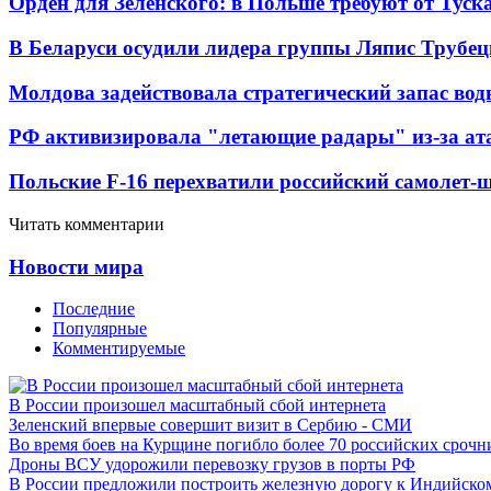
Орден для Зеленского: в Польше требуют от Туск
В Беларуси осудили лидера группы Ляпис Трубе
Молдова задействовала стратегический запас вод
РФ активизировала "летающие радары" из-за а
Польские F-16 перехватили российский самолет-
Читать комментарии
Новости мира
Последние
Популярные
Комментируемые
В России произошел масштабный сбой интернета
Зеленский впервые совершит визит в Сербию - СМИ
Во время боев на Курщине погибло более 70 российских сроч
Дроны ВСУ удорожили перевозку грузов в порты РФ
В России предложили построить железную дорогу к Индийско