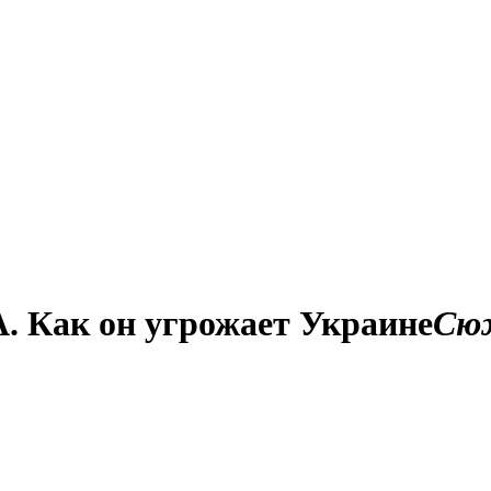
 Как он угрожает Украине
Сю