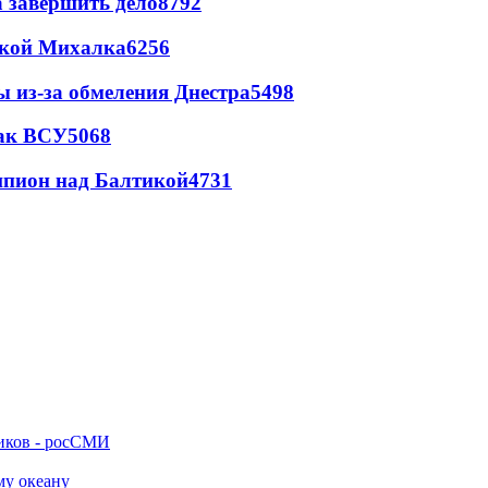
а завершить дело
8792
цкой Михалка
6256
ы из-за обмеления Днестра
5498
так ВСУ
5068
шпион над Балтикой
4731
ников - росСМИ
му океану