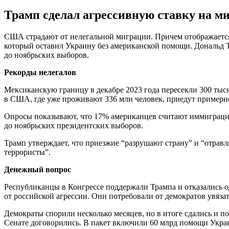
Трамп сделал агрессивную ставку на ми
США страдают от нелегальной миграции. Причем отображается
который оставил Украину без американской помощи. Дональд Т
до ноябрьских выборов.
Рекорды нелегалов
Мексиканскую границу в декабре 2023 года пересекли 300 тыс
в США, где уже проживают 336 млн человек, приедут примерно 
Опросы показывают, что 17% американцев считают иммиграцию
до ноябрьских президентских выборов.
Трамп утверждает, что приезжие “разрушают страну” и “отрав
террористы”.
Денежный вопрос
Республиканцы в Конгрессе поддержали Трампа и отказались о
от российской агрессии. Они потребовали от демократов увяз
Демократы спорили несколько месяцев, но в итоге сдались и п
Сенате договорились. В пакет включили 60 млрд помощи Украи