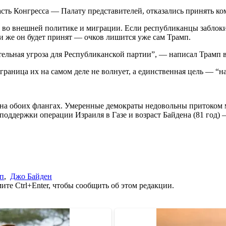
сть Конгресса — Палату представителей, отказались принять ко
а во внешней политике и миграции. Если республиканцы заблок
и же он будет принят — очков лишится уже сам Трамп.
льная угроза для Республиканской партии”, — написал Трамп в с
граница их на самом деле не волнует, а единственная цель — “н
м на обоих флангах. Умеренные демократы недовольны притоком
оддержки операции Израиля в Газе и возраст Байдена (81 год) 
п
,
Джо Байден
те Ctrl+Enter, чтобы сообщить об этом редакции.