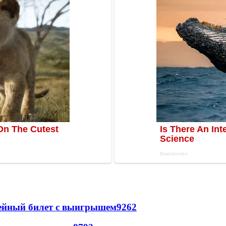
рейный билет с выигрышем
9262