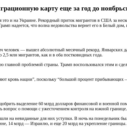
грационную карту еще за год до ноябрь
 это и на Украине. Рекордный приток мигрантов в США за неск
рамп надеется, что волна недовольства вернет его в Белый дом
яч человек — вышел абсолютный месячный рекорд. Январских да
2,5 млн мигрантов, как и в оба постковидных года.
 главной проблемой страны. Трамп воспользовался этим и сдел
ляют кровь нации”, поскольку “большой процент прибывающих —
добрить выделение 60 млрд долларов финансовой и военной помо
ать вопрос о помощи с ужесточением контроля на южной границе.
ошли на невиданные для них уступки. В ночь на понедельник бы
не, 14 млрд — Израилю, и еще 20 млрд на укрепление границы.