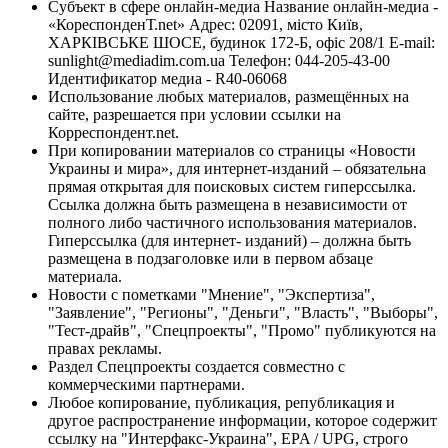
Субъект в сфере онлайн-медиа Название онлайн-медиа -
«КореспонденТ.net» Адрес: 02091, місто Київ,
ХАРКІВСЬКЕ ШОСЕ, будинок 172-Б, офіс 208/1 E-mail:
sunlight@mediadim.com.ua
Телефон: 044-205-43-00
Идентификатор медиа - R40-06068
Использование любых материалов, размещённых на
сайте, разрешается при условии ссылки на
Корреспондент.net.
При копировании материалов со страницы «Новости
Украины и мира», для интернет-изданий – обязательна
прямая открытая для поисковых систем гиперссылка.
Ссылка должна быть размещена в независимости от
полного либо частичного использования материалов.
Гиперссылка (для интернет- изданий) – должна быть
размещена в подзаголовке или в первом абзаце
материала.
Новости с пометками "Мнение", "Экспертиза",
"Заявление", "Регионы", "Деньги", "Власть", "Выборы",
"Тест-драйв", "Спецпроекты", "Промо" публикуются на
правах рекламы.
Раздел Спецпроекты создается совместно с
коммерческими партнерами.
Любое копирование, публикация, републикация и
другое распространение информации, которое содержит
ссылку на "Интерфакс-Украина", EPA / UPG, строго