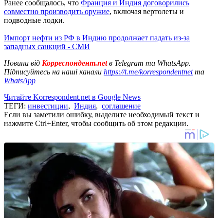
Ранее сообщалось, что
Франция и Индия договорились
совместно производить оружие
, включая вертолеты и
подводные лодки.
Импорт нефти из РФ в Индию продолжает падать из-за
западных санкций - СМИ
Новини від
Корреспондент.net
в Telegram та WhatsApp.
Підписуйтесь на наші канали
https://t.me/korrespondentnet
та
WhatsApp
Читайте Korrespondent.net в Google News
ТЕГИ:
инвестиции
,
Индия
,
соглашение
Если вы заметили ошибку, выделите необходимый текст и
нажмите Ctrl+Enter, чтобы сообщить об этом редакции.