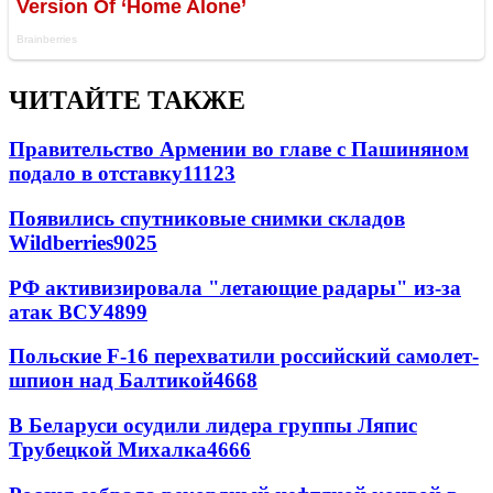
ЧИТАЙТЕ ТАКЖЕ
Правительство Армении во главе с Пашиняном
подало в отставку
11123
Появились спутниковые снимки складов
Wildberries
9025
РФ активизировала "летающие радары" из-за
атак ВСУ
4899
Польские F-16 перехватили российский самолет-
шпион над Балтикой
4668
В Беларуси осудили лидера группы Ляпис
Трубецкой Михалка
4666