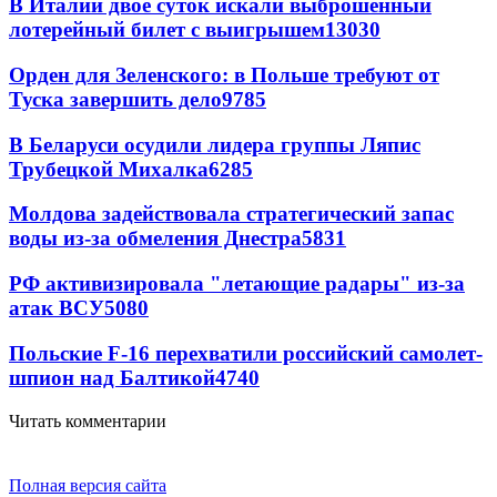
В Италии двое суток искали выброшенный
лотерейный билет с выигрышем
13030
Орден для Зеленского: в Польше требуют от
Туска завершить дело
9785
В Беларуси осудили лидера группы Ляпис
Трубецкой Михалка
6285
Молдова задействовала стратегический запас
воды из-за обмеления Днестра
5831
РФ активизировала "летающие радары" из-за
атак ВСУ
5080
Польские F-16 перехватили российский самолет-
шпион над Балтикой
4740
Читать комментарии
Полная версия сайта