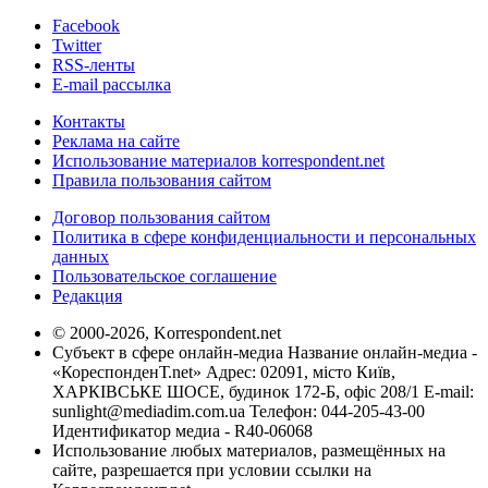
Facebook
Twitter
RSS-ленты
E-mail рассылка
Контакты
Реклама на сайте
Использование материалов korrespondent.net
Правила пользования сайтом
Договор пользования сайтом
Политика в сфере конфиденциальности и персональных
данных
Пользовательское соглашение
Редакция
© 2000-2026, Korrespondent.net
Субъект в сфере онлайн-медиа Название онлайн-медиа -
«КореспонденТ.net» Адрес: 02091, місто Київ,
ХАРКІВСЬКЕ ШОСЕ, будинок 172-Б, офіс 208/1 E-mail:
sunlight@mediadim.com.ua
Телефон: 044-205-43-00
Идентификатор медиа - R40-06068
Использование любых материалов, размещённых на
сайте, разрешается при условии ссылки на