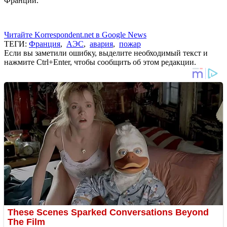
Франции.
Читайте Korrespondent.net в Google News
ТЕГИ:
Франция
,
АЭС
,
авария
,
пожар
Если вы заметили ошибку, выделите необходимый текст и
нажмите Ctrl+Enter, чтобы сообщить об этом редакции.