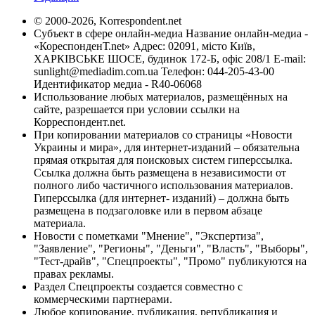
© 2000-2026, Korrespondent.net
Субъект в сфере онлайн-медиа Название онлайн-медиа -
«КореспонденТ.net» Адрес: 02091, місто Київ,
ХАРКІВСЬКЕ ШОСЕ, будинок 172-Б, офіс 208/1 E-mail:
sunlight@mediadim.com.ua
Телефон: 044-205-43-00
Идентификатор медиа - R40-06068
Использование любых материалов, размещённых на
сайте, разрешается при условии ссылки на
Корреспондент.net.
При копировании материалов со страницы «Новости
Украины и мира», для интернет-изданий – обязательна
прямая открытая для поисковых систем гиперссылка.
Ссылка должна быть размещена в независимости от
полного либо частичного использования материалов.
Гиперссылка (для интернет- изданий) – должна быть
размещена в подзаголовке или в первом абзаце
материала.
Новости с пометками "Мнение", "Экспертиза",
"Заявление", "Регионы", "Деньги", "Власть", "Выборы",
"Тест-драйв", "Спецпроекты", "Промо" публикуются на
правах рекламы.
Раздел Спецпроекты создается совместно с
коммерческими партнерами.
Любое копирование, публикация, републикация и