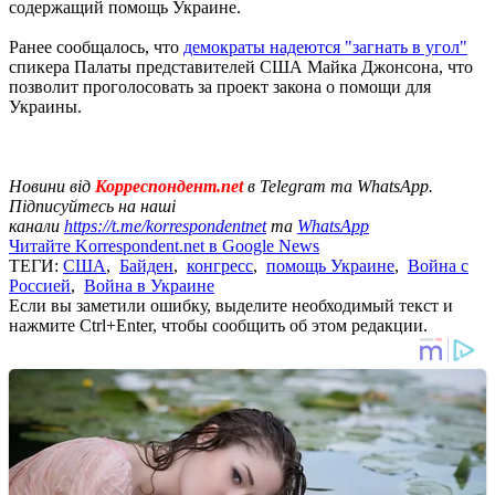
содержащий помощь Украине.
Ранее сообщалось, что
демократы надеются "загнать в угол"
спикера Палаты представителей США Майка Джонсона, что
позволит проголосовать за проект закона о помощи для
Украины.
Новини від
Корреспондент.net
в Telegram та WhatsApp.
Підписуйтесь на наші
канали
https://t.me/korrespondentnet
та
WhatsApp
Читайте Korrespondent.net в Google News
ТЕГИ:
США
,
Байден
,
конгресс
,
помощь Украине
,
Война с
Россией
,
Война в Украине
Если вы заметили ошибку, выделите необходимый текст и
нажмите Ctrl+Enter, чтобы сообщить об этом редакции.