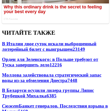
ЧИТАЙТЕ ТАКЖЕ
В Италии двое суток искали выброшенный
лотерейный билет с выигрышем
23149
Орден для Зеленского: в Польше требуют от
Туска завершить дело
12216
Молдова задействовала стратегический запас
воды из-за обмеления Днестра
7448
В Беларуси осудили лидера группы Ляпис
Трубецкой Михалка
6385
Сюжет
Банкет генералов. Последствия взрыва в