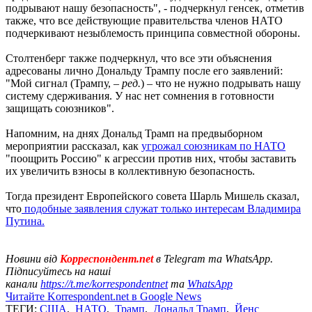
подрывают нашу безопасность", - подчеркнул генсек, отметив
также, что все действующие правительства членов НАТО
подчеркивают незыблемость принципа совместной обороны.
Столтенберг также подчеркнул, что все эти объяснения
адресованы лично Дональду Трампу после его заявлений:
"Мой сигнал (Трампу,
– ред.
) – что не нужно подрывать нашу
систему сдерживания. У нас нет сомнения в готовности
защищать союзников".
Напомним, на днях Дональд Трамп на предвыборном
мероприятии рассказал, как
угрожал союзникам по НАТО
"поощрить Россию" к агрессии против них, чтобы заставить
их увеличить взносы в коллективную безопасность.
Тогда президент Европейского совета Шарль Мишель сказал,
что
подобные заявления служат только интересам Владимира
Путина.
Новини від
Корреспондент.net
в Telegram та WhatsApp.
Підписуйтесь на наші
канали
https://t.me/korrespondentnet
та
WhatsApp
Читайте Korrespondent.net в Google News
ТЕГИ:
США
,
НАТО
,
Трамп
,
Дональд Трамп
,
Йенс