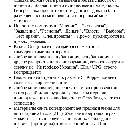
Ссылка должна быть размещена в независимости от
полного либо частичного использования материалов.
Гиперссылка (для интернет- изданий) – должна быть
размещена в подзаголовке или в первом абзаце
материала.
Новости с пометками "Мнение", "Экспертиза",
"Заявление", "Регионы", "Деньги", "Власть", "Выборы",
"Тест-драйв", "Спецпроекты", "Промо" публикуются на
правах рекламы.
Раздел Спецпроекты создается совместно с
коммерческими партнерами.
Любое копирование, публикация, републикация и
другое распространение информации, которое содержит
ссылку на "Интерфакс-Украина", EPA / UPG, строго
воспрещается.
Владелец веб-страницы в разделе Я- Корреспондент
является автор публикации.
Любое копирование, перепечатка и воспроизведение
фотографий и/или аудиовизуальных материалов,
принадлежащих правообладателю Getty Images, строго
запрещено.
Материалы сайта korrespondent.net предназначены для
лиц старше 21 года (21+). Участие в азартных играх
может вызвать игровую зависимость. Соблюдайте
правила (принципы) ответственной игры. При