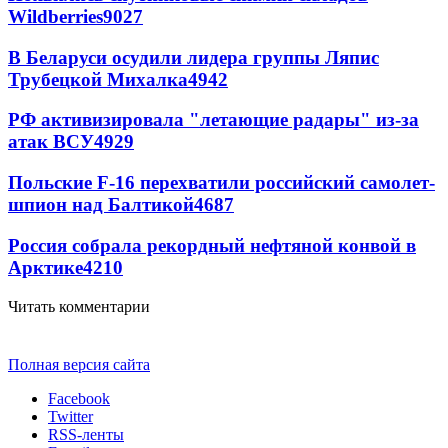
Wildberries
9027
В Беларуси осудили лидера группы Ляпис
Трубецкой Михалка
4942
РФ активизировала "летающие радары" из-за
атак ВСУ
4929
Польские F-16 перехватили российский самолет-
шпион над Балтикой
4687
Россия собрала рекордный нефтяной конвой в
Арктике
4210
Читать комментарии
Полная версия сайта
Facebook
Twitter
RSS-ленты