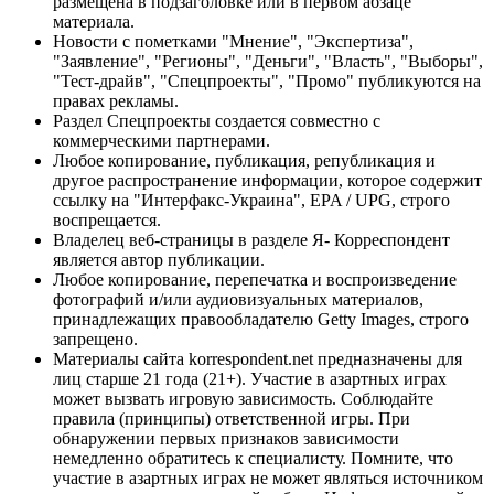
размещена в подзаголовке или в первом абзаце
материала.
Новости с пометками "Мнение", "Экспертиза",
"Заявление", "Регионы", "Деньги", "Власть", "Выборы",
"Тест-драйв", "Спецпроекты", "Промо" публикуются на
правах рекламы.
Раздел Спецпроекты создается совместно с
коммерческими партнерами.
Любое копирование, публикация, републикация и
другое распространение информации, которое содержит
ссылку на "Интерфакс-Украина", EPA / UPG, строго
воспрещается.
Владелец веб-страницы в разделе Я- Корреспондент
является автор публикации.
Любое копирование, перепечатка и воспроизведение
фотографий и/или аудиовизуальных материалов,
принадлежащих правообладателю Getty Images, строго
запрещено.
Материалы сайта korrespondent.net предназначены для
лиц старше 21 года (21+). Участие в азартных играх
может вызвать игровую зависимость. Соблюдайте
правила (принципы) ответственной игры. При
обнаружении первых признаков зависимости
немедленно обратитесь к специалисту. Помните, что
участие в азартных играх не может являться источником