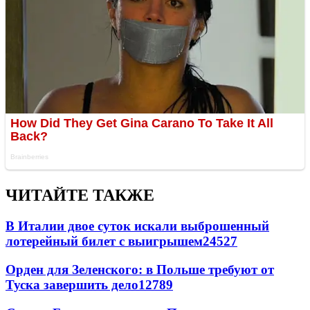
ЧИТАЙТЕ ТАКЖЕ
В Италии двое суток искали выброшенный
лотерейный билет с выигрышем
24527
Орден для Зеленского: в Польше требуют от
Туска завершить дело
12789