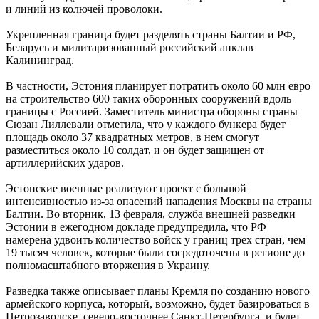
и линий из колючей проволоки.
Укрепленная граница будет разделять страны Балтии и РФ,
Беларусь и милитаризованный российский анклав
Калининград.
В частности, Эстония планирует потратить около 60 млн евро
на строительство 600 таких оборонных сооружений вдоль
границы с Россией. Заместитель министра обороны страны
Сюзан Лиллевали отметила, что у каждого бункера будет
площадь около 37 квадратных метров, в нем смогут
разместиться около 10 солдат, и он будет защищен от
артиллерийских ударов.
Эстонские военные реализуют проект с большой
интенсивностью из-за опасений нападения Москвы на страны
Балтии. Во вторник, 13 февраля, служба внешней разведки
Эстонии в ежегодном докладе предупредила, что РФ
намерена удвоить количество войск у границ трех стран, чем
19 тысяч человек, которые были сосредоточены в регионе до
полномасштабного вторжения в Украину.
Разведка также описывает планы Кремля по созданию нового
армейского корпуса, который, возможно, будет базироваться в
Петрозаводске, северо-восточнее Санкт-Петербурга, и будет