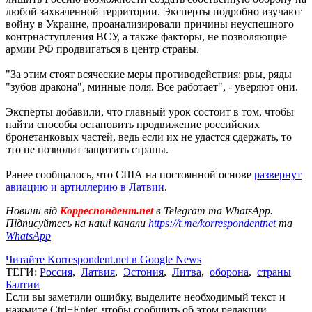
любой захваченной территории. Эксперты подробно изучают
войну в Украине, проанализировали причины неуспешного
контрнаступления ВСУ, а также факторы, не позволяющие
армии РФ продвигаться в центр страны.
"За этим стоят всяческие меры противодействия: рвы, ряды
"зубов дракона", минные поля. Все работает", - уверяют они.
Эксперты добавили, что главный урок состоит в том, чтобы
найти способы остановить продвижение российских
бронетанковых частей, ведь если их не удастся сдержать, то
это не позволит защитить страны.
Ранее сообщалось, что США на постоянной основе
развернут
авиацию и артиллерию в Латвии
.
Новини від
Корреспондент.net
в Telegram та WhatsApp.
Підписуйтесь на наші канали
https://t.me/korrespondentnet
та
WhatsApp
Читайте Korrespondent.net в Google News
ТЕГИ:
Россия
,
Латвия
,
Эстония
,
Литва
,
оборона
,
страны
Балтии
Если вы заметили ошибку, выделите необходимый текст и
нажмите Ctrl+Enter, чтобы сообщить об этом редакции.