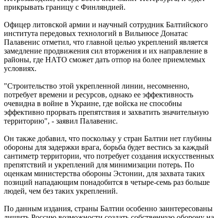
прикрывать границу с Финляндией.
Офицер литовской армии и научный сотрудник Балтийского
института передовых технологий в Вильнюсе Донатас
Палавенис отметил, что главной целью укреплений является
замедление продвижения сил вторжения и их направление в
районы, где НАТО сможет дать отпор на более приемлемых
условиях.
"Строительство этой укрепленной линии, несомненно,
потребует времени и ресурсов, однако ее эффективность
очевидна в войне в Украине, где войска не способны
эффективно прорвать препятствия и захватить значительную
территорию", - заявил Палавенис.
Он также добавил, что поскольку у стран Балтии нет глубины
обороны для задержки врага, борьба будет вестись за каждый
сантиметр территории, что потребует создания искусственных
препятствий и укреплений для минимизации потерь. По
оценкам министерства обороны Эстонии, для захвата таких
позиций нападающим понадобится в четыре-семь раз больше
людей, чем без таких укреплений.
По данным издания, страны Балтии особенно заинтересованы
лишить Россию возможности создать собственную оборону на