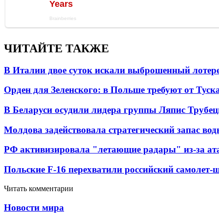
ЧИТАЙТЕ ТАКЖЕ
В Италии двое суток искали выброшенный лоте
Орден для Зеленского: в Польше требуют от Туск
В Беларуси осудили лидера группы Ляпис Трубе
Молдова задействовала стратегический запас вод
РФ активизировала "летающие радары" из-за а
Польские F-16 перехватили российский самолет-
Читать комментарии
Новости мира