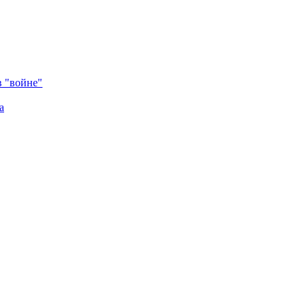
в "войне"
а