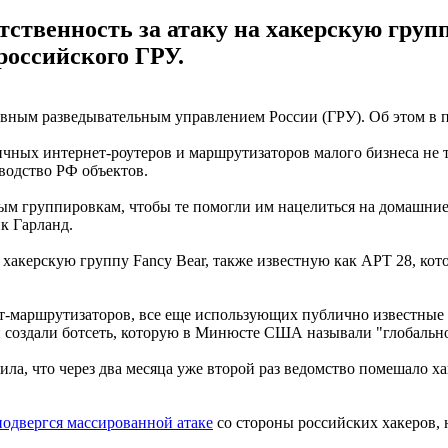
ственность за атаку на хакерскую групп
российского ГРУ.
вным разведывательным управлением России (ГРУ). Об этом в п
ичных интернет-роутеров и маршрутизаторов малого бизнеса не 
водство РФ объектов.
ным группировкам, чтобы те помогли им нацелиться на домашни
к Гарланд.
 хакерскую группу Fancy Bear, также известную как APT 28, ко
т-маршрутизаторов, все еще использующих публично известные 
и создали ботсеть, которую в Минюсте США называли "глобаль
а, что через два месяца уже второй раз ведомство помешало х
подвергся массированной атаке
со стороны российских хакеров, 