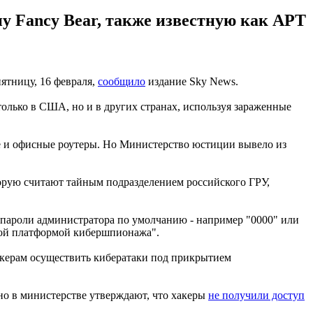
у Fancy Bear, также известную как APT
ятницу, 16 февраля,
сообщило
издание Sky News.
только в США, но и в других странах, используя зараженные
е и офисные роутеры. Но Министерство юстиции вывело из
торую считают тайным подразделением российского ГРУ,
пароли администратора по умолчанию - например "0000" или
ной платформой кибершпионажа".
акерам осуществить кибератаки под прикрытием
но в министерстве утверждают, что хакеры
не получили доступ