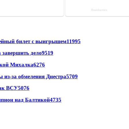
рейный билет с выигрышем
11995
а завершить дело
9519
цкой Михалка
6276
ы из-за обмеления Днестра
5709
так ВСУ
5076
шпион над Балтикой
4735