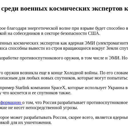
 среди военных космических экспертов
орое благодаря энергетической волне при взрыве будет способно 
кой на собеседников в секторе безопасности США.
оенных космических экспертов как ядерная ЭМИ (электромагнитн
моса способны вывести из строя вращающиеся вокруг Земли спу
зработке противоспутникового оружия, в том числе и ЭМИ. Но н
го оружия возникла еще в конце Холодной войны. По его словам,
т опасным для любых новых спутников, которые могут попытатьс
имер Starlink компании SpaceX, которые использует Украина в 
 что коснется и ее спутников также.
нформацию
о том, что Россия разрабатывает противоспутниково
жие не несет непосредственной угрозы.
орое может разрабатывать Россия, скорее всего, является ядерн
овкой для их уничтожения.