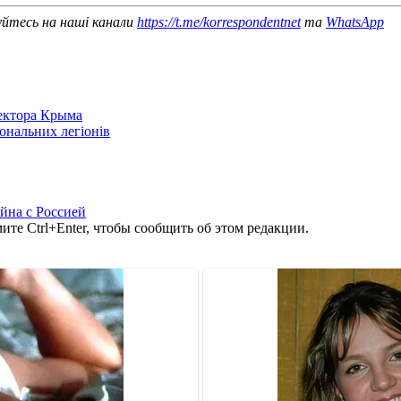
уйтесь на наші канали
https://t.me/korrespondentnet
та
WhatsApp
сектора Крыма
іональних легіонів
йна с Россией
те Ctrl+Enter, чтобы сообщить об этом редакции.