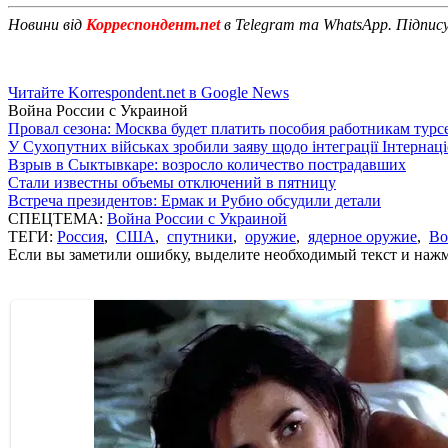
Новини від
Корреспондент.net
в Telegram та WhatsApp. Підпис
Читайте Korrespondent.net в Google News
Война России с Украиной
Провал сезона: Москва будет платить пособия работникам тур
У Сухопутних військах зробили заяву щодо інтеграції Інтернац
Взрыв в Сыктывкаре: возросло количество пострадавших
Стали известны объемы отключений в пятницу
Встреча президентов: Ермак и Рубио обсудили детали
СПЕЦТЕМА:
Война России с Украиной
ТЕГИ:
Россия
,
США
,
спутники
,
оружие
,
ядерное оружие
,
Во
Если вы заметили ошибку, выделите необходимый текст и нажми