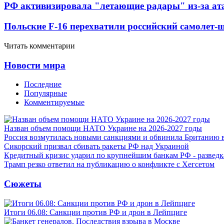
РФ активизировала "летающие радары" из-за а
Польские F-16 перехватили российский самолет-
Читать комментарии
Новости мира
Последние
Популярные
Комментируемые
Назван объем помощи НАТО Украине на 2026-2027 годы
Россия возмутилась новыми санкциями и обвинила Британию 
Сикорский призвал сбивать ракеты РФ над Украиной
Кредитный кризис ударил по крупнейшим банкам РФ - разведк
Трамп резко ответил на публикацию о конфликте с Хегсетом
Сюжеты
Итоги 06.08: Санкции против РФ и дрон в Лейпциге