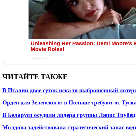
ЧИТАЙТЕ ТАКЖЕ
В Италии двое суток искали выброшенный лоте
Орден для Зеленского: в Польше требуют от Туск
В Беларуси осудили лидера группы Ляпис Трубе
Молдова задействовала стратегический запас вод