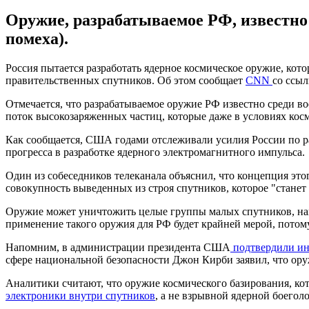
Оружие, разрабатываемое РФ, известно
помеха).
Россия пытается разработать ядерное космическое оружие, кот
правительственных спутников. Об этом сообщает
CNN
со ссыл
Отмечается, что разрабатываемое оружие РФ известно среди в
поток высокозаряженных частиц, которые даже в условиях кос
Как сообщается, США годами отслеживали усилия России по ра
прогресса в разработке ядерного электромагнитного импульса.
Один из собеседников телеканала объяснил, что концепция это
совокупность выведенных из строя спутников, которое "стане
Оружие может уничтожить целые группы малых спутников, напр
применение такого оружия для РФ будет крайней мерой, потому
Напомним, в администрации президента США
подтвердили и
сфере национальной безопасности Джон Кирби заявил, что ору
Аналитики считают, что оружие космического базирования, кот
электроники внутри спутников
, а не взрывной ядерной боегол