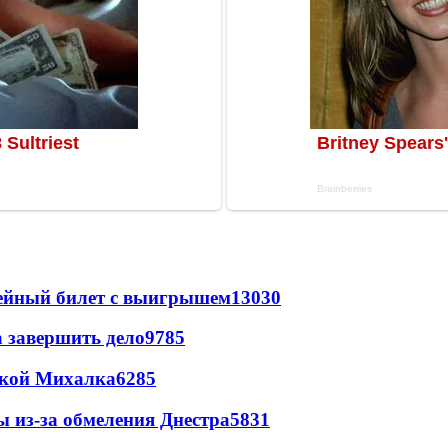
рейный билет с выигрышем
13030
а завершить дело
9785
цкой Михалка
6285
ы из-за обмеления Днестра
5831