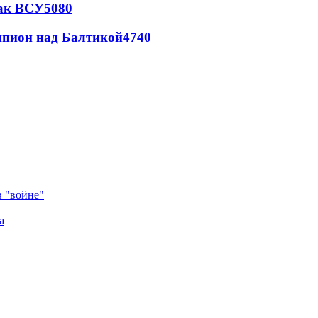
так ВСУ
5080
шпион над Балтикой
4740
в "войне"
а