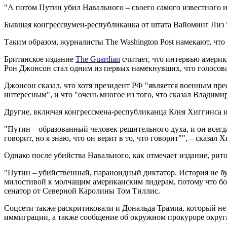
"А потом Путин убил Навального – своего самого известного 
Бывшая конгрессвумен-республиканка от штата Вайоминг Лиз Ч
Таким образом, журналисты The Washington Post намекают, что
Британское издание
The Guardian
считает, что интервью амери
Рон Джонсон стал одним из первых намекнувших, что голосова
Джонсон сказал, что хотя президент РФ "является военным пре
интересным", и что "очень многое из того, что сказал Владимир
Другие, включая конгрессмена-республиканца Клея Хиггинса 
"Путин – образованный человек решительного духа, и он всегда
говорит, но я знаю, что он верит в то, что говорит"", – сказал 
Однако после убийства Навального, как отмечает издание, рит
"Путин – убийственный, параноидный диктатор. История не бу
милостивой к молчащим американским лидерам, потому что бо
сенатор от Северной Каролины Том Тиллис.
Соцсети также раскритиковали и Дональда Трампа, который не 
иммиграции, а также сообщение об окружном прокуроре окру