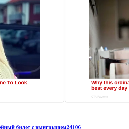
рейный билет с выигрышем
24106