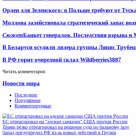
Орден для Зеленского: в Польше требуют от Туск
Молдова задействовала стратегический запас вод
Сюжет
Банкет генералов. Последствия взрыва в 
В Беларуси осудили лидера группы Ляпис Трубе
В РФ горит очередной склад Wildberries
3887
Читать комментарии
Новости мира
Последние
Популярные
Комментируемые
ЕС отреагировал на "адские санкции" США против России
Трамп резко отреагировал на решение суда по бальному залу
Запад предупредил РФ из-за новых действий в Грузии