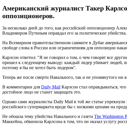
Американский журналист Такер Карлсо
оппозиционеров.
За несколько дней до того, как российский оппозиционер Але
Владимиром Путиным оправдал его за политические убийства.
На Всемирном правительственном саммите в Дубае американско
свободе слова в России или ограничениям для оппозиции нака
Карлсон ответил: "Я не говорил о том, о чем говорят все дру
пришел к следующему выводу: каждый лидер убивает людей, вк
поэтому я бы не хотел быть лидером".
Теперь же после смерти Навального, так и не упомянутого ни 
В комментарии для
Daily Mail
Карлсон стал оправдываться, что
достойное лицо не станет защищать это.
Однако сами журналисты Daily Mail в той же статье упрекнули
российского супермаркета вроде бы с низкими ценами на прод
Не обошла тему убийства Навального и газета
The Washington P
Маккейна, обвинила Карлсона в том, что он оказал услугу росс