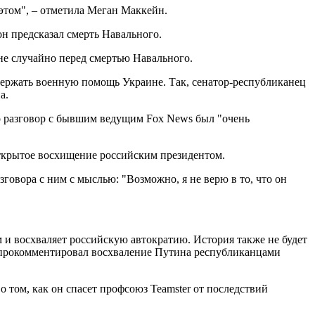
этом", – отметила Меган Маккейн.
н предсказал смерть Навального.
не случайно перед смертью Навального.
держать военную помощь Украине. Так, сенатор-республиканец
а.
го разговор с бывшим ведущим Fox News был "очень
открытое восхищение российским президентом.
говора с ним с мыслью: "Возможно, я не верю в то, что он
 и восхваляет российскую автократию. История также не будет
– прокомментировал восхваление Путина республиканцами
 том, как он спасет профсоюз Teamster от последствий