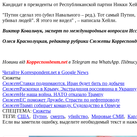
Кандидат в президенты от Республиканской партии Никки Хей
"Путин сделал это (убил Навального – ред.). Тот самый Путин,
убивал людей". Я этого не видел" , – написала Хейли.
Виктор Ковальчук, эксперт по международным вопросам Ис
Олеся Краснолуцкая, редактор рубрики Сюжеты Корреспонд
Новини від
Корреспондент.net
в Telegram та WhatsApp. Підпис
Читайте Korrespondent.net в Google News
Сюжеты
Сюжет
Ставки поднимаются. Иран будет бить по добычи
Сюжет
Раскопки в Крыму. Экстрадиция россиянина в Украину
Сюжет
Не наша война. НАТО отказало Трампу
Сюжет
ЕС поможет Дружбе. Страсти по нефтепроводу
Сюжет
Трамп собирает команду. Судоходство в Ормузе
СПЕЦТЕМА:
Сюжеты
ТЕГИ:
США
,
Путин
,
смерть
,
убийство
,
Мировые СМИ
,
Кар
Если вы заметили ошибку, выделите необходимый текст и нажми