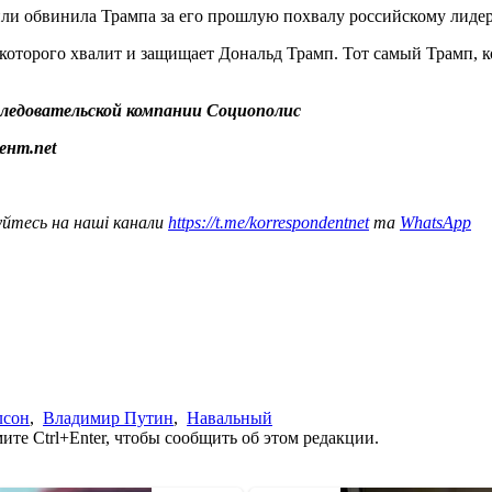
ли обвинила Трампа за его прошлую похвалу российскому лидер
 которого хвалит и защищает Дональд Трамп. Тот самый Трамп, ко
следовательской компании Социополис
ент.net
уйтесь на наші канали
https://t.me/korrespondentnet
та
WhatsApp
лсон
,
Владимир Путин
,
Навальный
те Ctrl+Enter, чтобы сообщить об этом редакции.