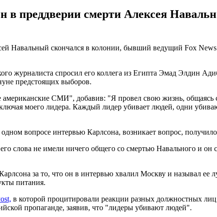
н в преддверии смерти Алексея Наваль
ксей Навальный скончался в колонии, бывший ведущий Fox News
го журналиста спросил его коллега из Египта Эмад Элдин Адиб
нуне предстоящих выборов.
гие американские СМИ", добавив: "Я провел свою жизнь, общаясь
лючая моего лидера. Каждый лидер убивает людей, одни убивают
в одном вопросе интервью Карлсона, возникает вопрос, получило
 его слова не имели ничего общего со смертью Навального и он 
 Карлсона за то, что он в интервью хвалил Москву и называл ее
укты питания.
ost,
в которой процитировали реакции разных должностных лиц.
ийской пропаганде, заявив, что "лидеры убивают людей".