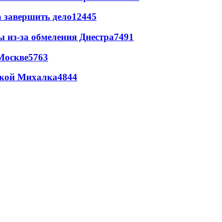
а завершить дело
12445
ы из-за обмеления Днестра
7491
Москве
5763
цкой Михалка
4844