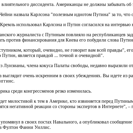
и влиятельного диссидента. Американцы не должны забывать об 
ейни назвала Карлсона "полезным идиотом Путина" за то, что о
 Кремль использовал Карлсона и Путин согласился на интервью 
канского журналиста с Путиным повлияло на республиканцев за
ть против финансирования для Киева его побудили слова Путин
ступником, который, очевидно, не говорит вам всей правды", е
 Путин, является правдой ... точной и очевидной".
из Луизианы, члена кокуса Палаты свободы, недавно выразили 
 выглядит очень искренним в своих убеждениях. Вы идете из раз
Хиггинс.
орика среди конгрессменов резко изменилась.
дет милостивой к тем в Америке, кто извиняется перед Путиным
ятся негативной реакции со стороны экспертов в Интернете", 
упомянул в своих постах Навального, а опубликовал сообщение о
га Фултон Фанни Уиллис.