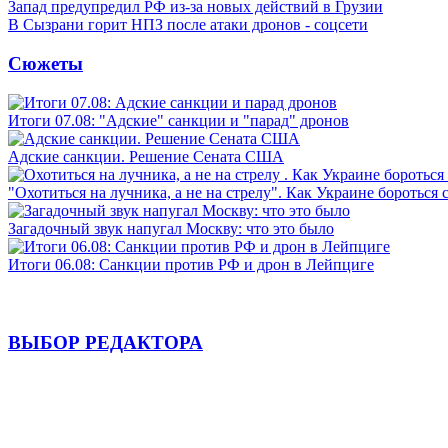
Запад предупредил РФ из-за новых действий в Грузии
В Сызрани горит НПЗ после атаки дронов - соцсети
Сюжеты
Итоги 07.08: "Адские" санкции и "парад" дронов
Адские санкции. Решение Сената США
"Охотиться на лучника, а не на стрелу". Как Украине бороться 
Загадочный звук напугал Москву: что это было
Итоги 06.08: Санкции против РФ и дрон в Лейпциге
ВЫБОР РЕДАКТОРА