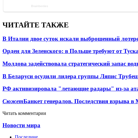
ЧИТАЙТЕ ТАКЖЕ
В Италии двое суток искали выброшенный лоте
Орден для Зеленского: в Польше требуют от Туск
Молдова задействовала стратегический запас вод
В Беларуси осудили лидера группы Ляпис Трубе
РФ активизировала "летающие радары" из-за а
Сюжет
Банкет генералов. Последствия взрыва в 
Читать комментарии
Новости мира
Последние