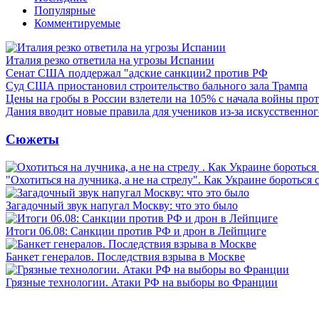
Популярные
Комментируемые
Италия резко ответила на угрозы Испании
Сенат США поддержал "адские санкции2 против РФ
Суд США приостановил строительство бального зала Трампа
Цены на гробы в России взлетели на 105% с начала войны про
Дания вводит новые правила для учеников из-за искусственног
Сюжеты
"Охотиться на лучника, а не на стрелу". Как Украине бороться 
Загадочный звук напугал Москву: что это было
Итоги 06.08: Санкции против РФ и дрон в Лейпциге
Банкет генералов. Последствия взрыва в Москве
Грязные технологии. Атаки РФ на выборы во Франции