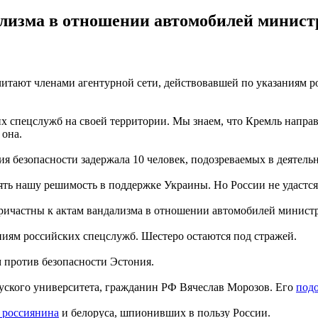
лизма в отношении автомобилей министр
читают членами агентурной сети, действовавшей по указаниям 
 спецслужб на своей территории. Мы знаем, что Кремль направ
 она.
ия безопасности задержала 10 человек, подозреваемых в деятель
ять нашу решимость в поддержке Украины. Но России не удастся
причастны к актам вандализма в отношении автомобилей министр
ниям российских спецслужб. Шестеро остаются под стражей.
 против безопасности Эстония.
уского университета, гражданин РФ Вячеслав Морозов. Его
подо
 россиянина
и белоруса, шпионивших в пользу России.