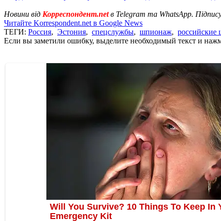
Новини від
Корреспондент.net
в Telegram та WhatsApp. Підпис
Читайте Korrespondent.net в Google News
ТЕГИ:
Россия
,
Эстония
,
спецслужбы
,
шпионаж
,
российские
Если вы заметили ошибку, выделите необходимый текст и нажми