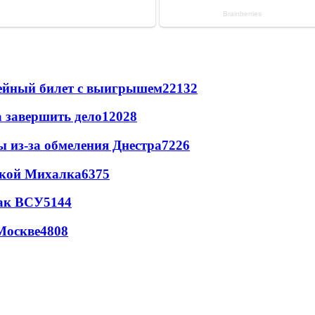
рейный билет с выигрышем
22132
а завершить дело
12028
ы из-за обмеления Днестра
7226
цкой Михалка
6375
так ВСУ
5144
Москве
4808