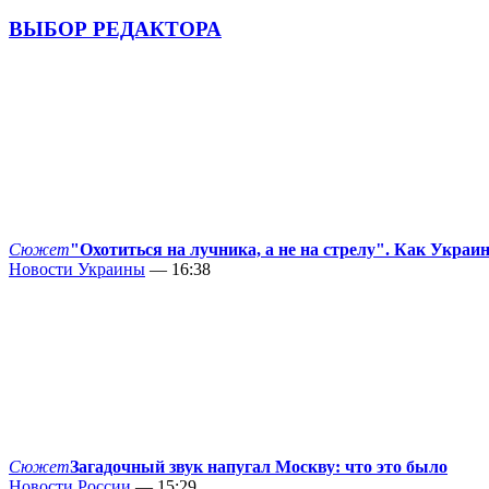
ВЫБОР РЕДАКТОРА
Сюжет
"Охотиться на лучника, а не на стрелу". Как Украи
Новости Украины
— 16:38
Сюжет
Загадочный звук напугал Москву: что это было
Новости России
— 15:29