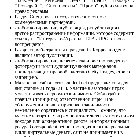
"Заявление", "Регионы", "Деньги", "Власть", "Выборы",
"Тест-драйв", "Спецпроекты", "Промо" публикуются на
правах рекламы.
Раздел Спецпроекты создается совместно с
коммерческими партнерами.
Любое копирование, публикация, републикация и
другое распространение информации, которое содержит
ссылку на "Интерфакс-Украина", EPA / UPG, строго
воспрещается.
Владелец веб-страницы в разделе Я- Корреспондент
является автор публикации.
Любое копирование, перепечатка и воспроизведение
фотографий и/или аудиовизуальных материалов,
принадлежащих правообладателю Getty Images, строго
запрещено.
Материалы сайта korrespondent.net предназначены для
лиц старше 21 года (21+). Участие в азартных играх
может вызвать игровую зависимость. Соблюдайте
правила (принципы) ответственной игры. При
обнаружении первых признаков зависимости
немедленно обратитесь к специалисту. Помните, что
участие в азартных играх не может являться источником
доходов или альтернативой работе. Информационный
ресурс korrespondent.net не проводит игры на реальные
и/или виртуальные деньги, сайт не принимает ни в