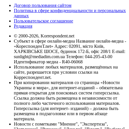
Договор пользования сайтом
Политика в сфере конфиденциальности и персональных
данных
Пользовательское соглашение
Редакция
© 2000-2026, Korrespondent.net
Субъект в сфере онлайн-медиа Название онлайн-медиа -
«КореспонденТ.net» Адрес: 02091, місто Київ,
ХАРКІВСЬКЕ ШОСЕ, будинок 172-Б, офіс 208/1 E-mail:
sunlight@mediadim.com.ua
Телефон: 044-205-43-00
Идентификатор медиа - R40-06068
Использование любых материалов, размещённых на
сайте, разрешается при условии ссылки на
Корреспондент.net.
При копировании материалов со страницы «Новости
Украины и мира», для интернет-изданий – обязательна
прямая открытая для поисковых систем гиперссылка.
Ссылка должна быть размещена в независимости от
полного либо частичного использования материалов.
Гиперссылка (для интернет- изданий) – должна быть
размещена в подзаголовке или в первом абзаце
материала.
Новости с пометками "Мнение", "Экспертиза",