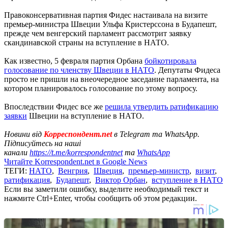
Правоконсервативная партия Фидес настаивала на визите
премьер-министра Швеции Ульфа Кристерссона в Будапешт,
прежде чем венгерский парламент рассмотрит заявку
скандинавской страны на вступление в НАТО.
Как известно, 5 февраля партия Орбана
бойкотировала
голосование по членству Швеции в НАТО
. Депутаты Фидеса
просто не пришли на внеочередное заседание парламента, на
котором планировалось голосование по этому вопросу.
Впоследствии Фидес все же
решила утвердить ратификацию
заявки
Швеции на вступление в НАТО.
Новини від
Корреспондент.net
в Telegram та WhatsApp.
Підписуйтесь на наші
канали
https://t.me/korrespondentnet
та
WhatsApp
Читайте Korrespondent.net в Google News
ТЕГИ:
НАТО
,
Венгрия
,
Швеция
,
премьер-министр
,
визит
,
ратификация
,
Будапешт
,
Виктор Орбан
,
вступление в НАТО
Если вы заметили ошибку, выделите необходимый текст и
нажмите Ctrl+Enter, чтобы сообщить об этом редакции.