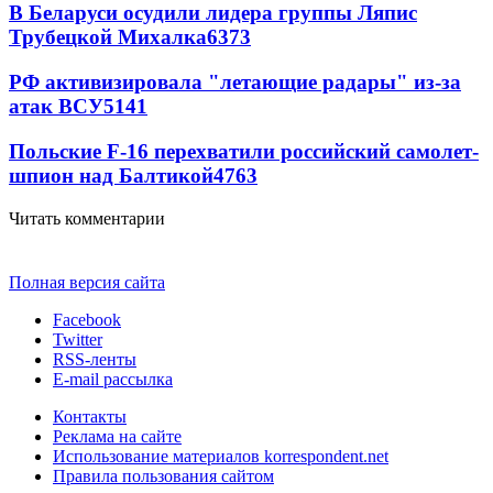
В Беларуси осудили лидера группы Ляпис
Трубецкой Михалка
6373
РФ активизировала "летающие радары" из-за
атак ВСУ
5141
Польские F-16 перехватили российский самолет-
шпион над Балтикой
4763
Читать комментарии
Полная версия сайта
Facebook
Twitter
RSS-ленты
E-mail рассылка
Контакты
Реклама на сайте
Использование материалов korrespondent.net
Правила пользования сайтом