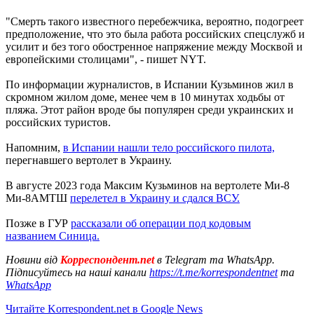
"Смерть такого известного перебежчика, вероятно, подогреет
предположение, что это была работа российских спецслужб и
усилит и без того обостренное напряжение между Москвой и
европейскими столицами", - пишет NYT.
По информации журналистов, в Испании Кузьминов жил в
скромном жилом доме, менее чем в 10 минутах ходьбы от
пляжа. Этот район вроде бы популярен среди украинских и
российских туристов.
Напомним,
в Испании нашли тело российского пилота,
перегнавшего вертолет в Украину.
В августе 2023 года Максим Кузьминов на вертолете Ми-8
Ми-8АМТШ
перелетел в Украину и сдался ВСУ.
Позже в ГУР
рассказали об операции под кодовым
названием Синица.
Новини від
Корреспондент.net
в Telegram та WhatsApp.
Підписуйтесь на наші канали
https://t.me/korrespondentnet
та
WhatsApp
Читайте Korrespondent.net в Google News