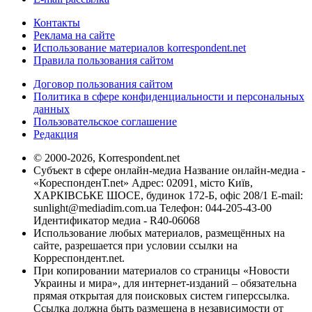
Контакты
Реклама на сайте
Использование материалов korrespondent.net
Правила пользования сайтом
Договор пользования сайтом
Политика в сфере конфиденциальности и персональных
данных
Пользовательское соглашение
Редакция
© 2000-2026, Korrespondent.net
Субъект в сфере онлайн-медиа Название онлайн-медиа -
«КореспонденТ.net» Адрес: 02091, місто Київ,
ХАРКІВСЬКЕ ШОСЕ, будинок 172-Б, офіс 208/1 E-mail:
sunlight@mediadim.com.ua
Телефон: 044-205-43-00
Идентификатор медиа - R40-06068
Использование любых материалов, размещённых на
сайте, разрешается при условии ссылки на
Корреспондент.net.
При копировании материалов со страницы «Новости
Украины и мира», для интернет-изданий – обязательна
прямая открытая для поисковых систем гиперссылка.
Ссылка должна быть размещена в независимости от