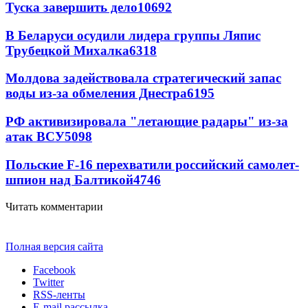
Туска завершить дело
10692
В Беларуси осудили лидера группы Ляпис
Трубецкой Михалка
6318
Молдова задействовала стратегический запас
воды из-за обмеления Днестра
6195
РФ активизировала "летающие радары" из-за
атак ВСУ
5098
Польские F-16 перехватили российский самолет-
шпион над Балтикой
4746
Читать комментарии
Полная версия сайта
Facebook
Twitter
RSS-ленты
E-mail рассылка