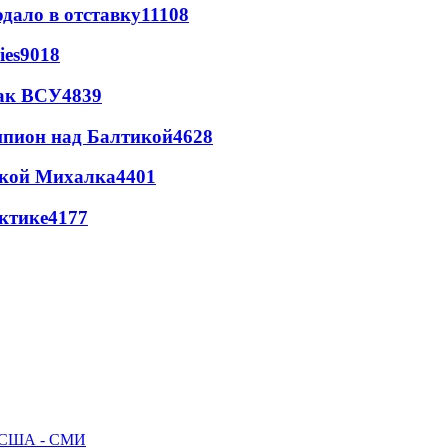
дало в отставку
11108
ies
9018
так ВСУ
4839
шпион над Балтикой
4628
цкой Михалка
4401
ктике
4177
ак США - СМИ