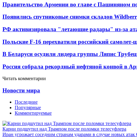
Правительство Армении во главе с Пашиняном по
Появились спутниковые снимки складов Wildberr
РФ активизировала "летающие радары" из-за а
Польские F-16 перехватили российский самолет-
В Беларуси осудили лидера группы Ляпис Трубе
Россия собрала рекордный нефтяной конвой в Ар
Читать комментарии
Новости мира
Последние
Популярные
Комментируемые
Карни подшутил над Трампом после поломки телесуфлера
Иран угрожает соседним странам ударами в случае новых ат