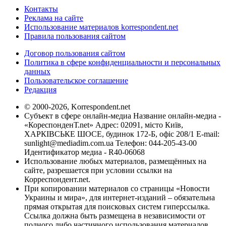
Контакты
Реклама на сайте
Использование материалов korrespondent.net
Правила пользования сайтом
Договор пользования сайтом
Политика в сфере конфиденциальности и персональных
данных
Пользовательское соглашение
Редакция
© 2000-2026, Korrespondent.net
Субъект в сфере онлайн-медиа Название онлайн-медиа -
«КореспонденТ.net» Адрес: 02091, місто Київ,
ХАРКІВСЬКЕ ШОСЕ, будинок 172-Б, офіс 208/1 E-mail:
sunlight@mediadim.com.ua
Телефон: 044-205-43-00
Идентификатор медиа - R40-06068
Использование любых материалов, размещённых на
сайте, разрешается при условии ссылки на
Корреспондент.net.
При копировании материалов со страницы «Новости
Украины и мира», для интернет-изданий – обязательна
прямая открытая для поисковых систем гиперссылка.
Ссылка должна быть размещена в независимости от
полного либо частичного использования материалов.