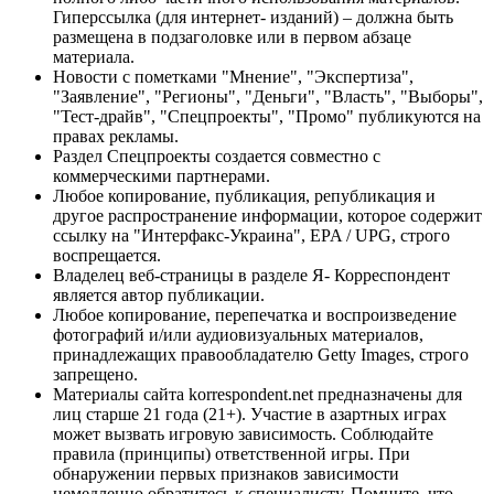
Гиперссылка (для интернет- изданий) – должна быть
размещена в подзаголовке или в первом абзаце
материала.
Новости с пометками "Мнение", "Экспертиза",
"Заявление", "Регионы", "Деньги", "Власть", "Выборы",
"Тест-драйв", "Спецпроекты", "Промо" публикуются на
правах рекламы.
Раздел Спецпроекты создается совместно с
коммерческими партнерами.
Любое копирование, публикация, републикация и
другое распространение информации, которое содержит
ссылку на "Интерфакс-Украина", EPA / UPG, строго
воспрещается.
Владелец веб-страницы в разделе Я- Корреспондент
является автор публикации.
Любое копирование, перепечатка и воспроизведение
фотографий и/или аудиовизуальных материалов,
принадлежащих правообладателю Getty Images, строго
запрещено.
Материалы сайта korrespondent.net предназначены для
лиц старше 21 года (21+). Участие в азартных играх
может вызвать игровую зависимость. Соблюдайте
правила (принципы) ответственной игры. При
обнаружении первых признаков зависимости
немедленно обратитесь к специалисту. Помните, что