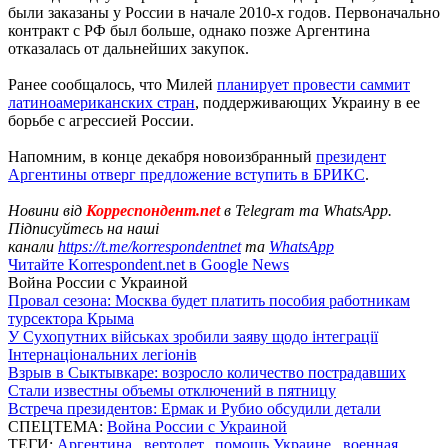
были заказаны у России в начале 2010-х годов. Первоначально
контракт с РФ был больше, однако позже Аргентина
отказалась от дальнейших закупок.
Ранее сообщалось, что Милей
планирует провести саммит
латиноамериканских стран
, поддерживающих Украину в ее
борьбе с агрессией России.
Напомним, в конце декабря новоизбранный
президент
Аргентины отверг предложение вступить в БРИКС
.
Новини від
Корреспондент.net
в Telegram та WhatsApp.
Підписуйтесь на наші
канали
https://t.me/korrespondentnet
та
WhatsApp
Читайте Korrespondent.net в Google News
Война России с Украиной
Провал сезона: Москва будет платить пособия работникам
турсектора Крыма
У Сухопутних військах зробили заяву щодо інтеграції
Інтернаціональних легіонів
Взрыв в Сыктывкаре: возросло количество пострадавших
Стали известны объемы отключений в пятницу
Встреча президентов: Ермак и Рубио обсудили детали
СПЕЦТЕМА:
Война России с Украиной
ТЕГИ:
Аргентина
,
вертолет
,
помощь Украине
,
военная