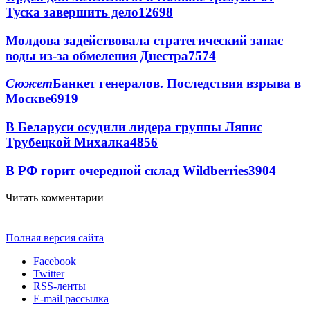
Туска завершить дело
12698
Молдова задействовала стратегический запас
воды из-за обмеления Днестра
7574
Сюжет
Банкет генералов. Последствия взрыва в
Москве
6919
В Беларуси осудили лидера группы Ляпис
Трубецкой Михалка
4856
В РФ горит очередной склад Wildberries
3904
Читать комментарии
Полная версия сайта
Facebook
Twitter
RSS-ленты
E-mail рассылка