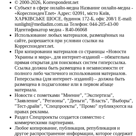
© 2000-2026, Korrespondent.net
Субъект в сфере онлайн-медиа Название онлайн-медиа -
«КореспонденТ.net» Адрес: 02091, місто Київ,
ХАРКІВСЬКЕ ШОСЕ, будинок 172-Б, офіс 208/1 E-mail:
sunlight@mediadim.com.ua
Телефон: 044-205-43-00
Идентификатор медиа - R40-06068
Использование любых материалов, размещённых на
сайте, разрешается при условии ссылки на
Корреспондент.net.
При копировании материалов со страницы «Новости
Украины и мира», для интернет-изданий – обязательна
прямая открытая для поисковых систем гиперссылка.
Ссылка должна быть размещена в независимости от
полного либо частичного использования материалов.
Гиперссылка (для интернет- изданий) – должна быть
размещена в подзаголовке или в первом абзаце
материала.
Новости с пометками "Мнение", "Экспертиза",
"Заявление", "Регионы", "Деньги", "Власть", "Выборы",
"Тест-драйв", "Спецпроекты", "Промо" публикуются на
правах рекламы.
Раздел Спецпроекты создается совместно с
коммерческими партнерами.
Любое копирование, публикация, републикация и
другое распространение информации, которое содержит