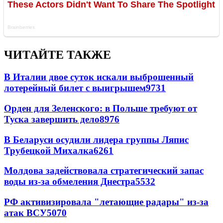
ЧИТАЙТЕ ТАКЖЕ
В Италии двое суток искали выброшенный
лотерейный билет с выигрышем
9731
Орден для Зеленского: в Польше требуют от
Туска завершить дело
8976
В Беларуси осудили лидера группы Ляпис
Трубецкой Михалка
6261
Молдова задействовала стратегический запас
воды из-за обмеления Днестра
5532
РФ активизировала "летающие радары" из-за
атак ВСУ
5070