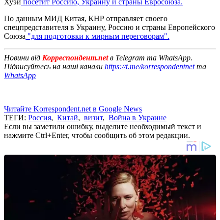
Хуэй
посетит Россию, Украину и страны Евросоюза.
По данным МИД Китая, КНР отправляет своего
спецпредставителя в Украину, Россию и страны Европейского
Союза
"для подготовки к мирным переговорам".
Новини від
Корреспондент.net
в Telegram та WhatsApp.
Підписуйтесь на наші канали
https://t.me/korrespondentnet
та
WhatsApp
Читайте Korrespondent.net в Google News
ТЕГИ:
Россия
,
Китай
,
визит
,
Война в Украине
Если вы заметили ошибку, выделите необходимый текст и
нажмите Ctrl+Enter, чтобы сообщить об этом редакции.