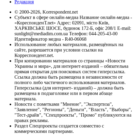
Редакция
© 2000-2026, Korrespondent.net
Субъект в сфере онлайн-медиа Название онлайн-медиа -
«КореспонденТ.net» Адрес: 02091, місто Київ,
ХАРКІВСЬКЕ ШОСЕ, будинок 172-Б, офіс 208/1 E-mail:
sunlight@mediadim.com.ua
Телефон: 044-205-43-00
Идентификатор медиа - R40-06068
Использование любых материалов, размещённых на
сайте, разрешается при условии ссылки на
Корреспондент.net.
При копировании материалов со страницы «Новости
Украины и мира», для интернет-изданий – обязательна
прямая открытая для поисковых систем гиперссылка.
Ссылка должна быть размещена в независимости от
полного либо частичного использования материалов.
Гиперссылка (для интернет- изданий) – должна быть
размещена в подзаголовке или в первом абзаце
материала.
Новости с пометками "Мнение", "Экспертиза",
"Заявление", "Регионы", "Деньги", "Власть", "Выборы",
"Тест-драйв", "Спецпроекты", "Промо" публикуются на
правах рекламы.
Раздел Спецпроекты создается совместно с
коммерческими партнерами.