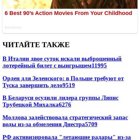
ЧИТАЙТЕ ТАКЖЕ
В Италии двое суток искали выброшенный
лотерейный билет с выигрышем
11995
Орден для Зеленского: в Польше требуют от
Туска завершить дело
9519
В Беларуси осудили лидера группы Ляпис
Трубецкой Михалка
6276
Молдова задействовала стратегический запас
воды из-за обмеления Днестра
5709
РФ активизировала "летающие радары" из-за