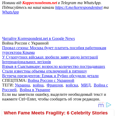
Новини від
Корреспондент.net
в Telegram та WhatsApp.
Підписуйтесь на наші канали
https://t.me/korrespondentnet
та
WhatsApp
Читайте Korrespondent.net в Google News
Война России с Украиной
Провал сезона: Москва будет платить пособия работникам
турсектора Крыма
У Сухопутних військах зробили заяву щодо інтеграції
Інтернаціональних легіонів
Взрыв в Сыктывкаре: возросло количество пострадавших
Стали известны объемы отключений в пятницу
Встреча президентов: Ермак и Рубио обсудили детали
СПЕЦТЕМА:
Война России с Украиной
ТЕГИ:
Украина
,
война
,
Франция
,
войска
,
МИД
,
Война с
Россией
,
Война в Украине
Если вы заметили ошибку, выделите необходимый текст и
нажмите Ctrl+Enter, чтобы сообщить об этом редакции.