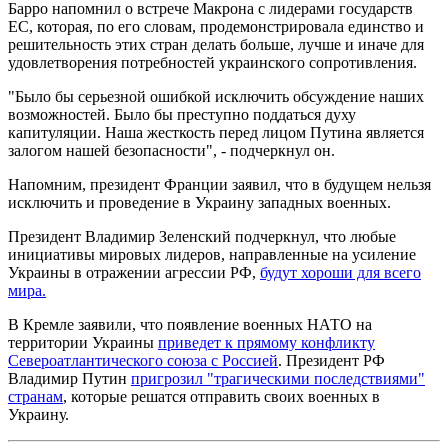
Барро напомнил о встрече Макрона с лидерами государств
ЕС, которая, по его словам, продемонстрировала единство и
решительность этих стран делать больше, лучше и иначе для
удовлетворения потребностей украинского сопротивления.
"Было бы серьезной ошибкой исключить обсуждение наших
возможностей. Было бы преступно поддаться духу
капитуляции. Наша жесткость перед лицом Путина является
залогом нашей безопасности", - подчеркнул он.
Напомним, президент Франции заявил, что в будущем нельзя
исключить и проведение в Украину западных военных.
Президент Владимир Зеленский подчеркнул, что любые
инициативы мировых лидеров, направленные на усиление
Украины в отражении агрессии РФ,
будут хороши для всего
мира.
В Кремле заявили, что появление военных НАТО на
территории Украины
приведет к прямому конфликту
Североатлантического союза с Россией
. Президент РФ
Владимир Путин
пригрозил "трагическими последствиями"
странам
, которые решатся отправить своих военных в
Украину.