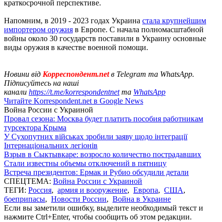
краткосрочной перспективе.
Напомним, в 2019 - 2023 годах Украина
стала крупнейшим
импортером оружия
в Европе. С начала полномасштабной
войны около 30 государств поставили в Украину основные
виды оружия в качестве военной помощи.
Новини від
Корреспондент.net
в Telegram та WhatsApp.
Підписуйтесь на наші
канали
https://t.me/korrespondentnet
та
WhatsApp
Читайте Korrespondent.net в Google News
Война России с Украиной
Провал сезона: Москва будет платить пособия работникам
турсектора Крыма
У Сухопутних військах зробили заяву щодо інтеграції
Інтернаціональних легіонів
Взрыв в Сыктывкаре: возросло количество пострадавших
Стали известны объемы отключений в пятницу
Встреча президентов: Ермак и Рубио обсудили детали
СПЕЦТЕМА:
Война России с Украиной
ТЕГИ:
Россия
,
армия и вооружение
,
Европа
,
США
,
боеприпасы
,
Новости России
,
Война в Украине
Если вы заметили ошибку, выделите необходимый текст и
нажмите Ctrl+Enter, чтобы сообщить об этом редакции.