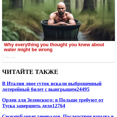
ЧИТАЙТЕ ТАКЖЕ
В Италии двое суток искали выброшенный
лотерейный билет с выигрышем
24495
Орден для Зеленского: в Польше требуют от
Туска завершить дело
12764
Сюжет
Банкет генералов. Последствия взрыва в