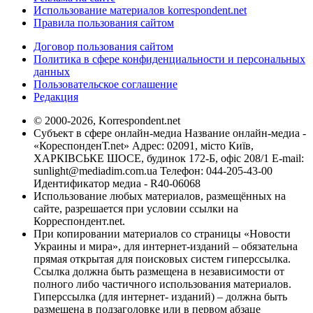
Использование материалов korrespondent.net
Правила пользования сайтом
Договор пользования сайтом
Политика в сфере конфиденциальности и персональных
данных
Пользовательское соглашение
Редакция
© 2000-2026, Korrespondent.net
Субъект в сфере онлайн-медиа Название онлайн-медиа -
«КореспонденТ.net» Адрес: 02091, місто Київ,
ХАРКІВСЬКЕ ШОСЕ, будинок 172-Б, офіс 208/1 E-mail:
sunlight@mediadim.com.ua
Телефон: 044-205-43-00
Идентификатор медиа - R40-06068
Использование любых материалов, размещённых на
сайте, разрешается при условии ссылки на
Корреспондент.net.
При копировании материалов со страницы «Новости
Украины и мира», для интернет-изданий – обязательна
прямая открытая для поисковых систем гиперссылка.
Ссылка должна быть размещена в независимости от
полного либо частичного использования материалов.
Гиперссылка (для интернет- изданий) – должна быть
размещена в подзаголовке или в первом абзаце