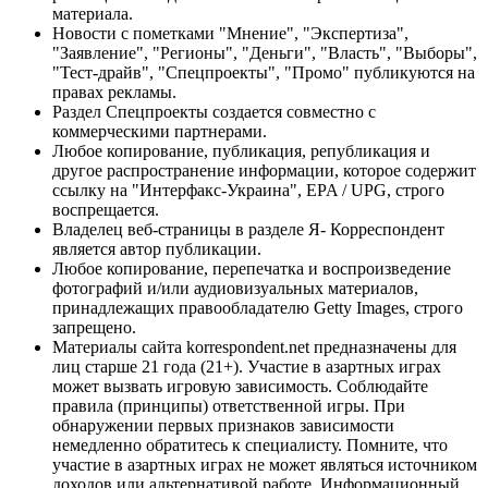
материала.
Новости с пометками "Мнение", "Экспертиза",
"Заявление", "Регионы", "Деньги", "Власть", "Выборы",
"Тест-драйв", "Спецпроекты", "Промо" публикуются на
правах рекламы.
Раздел Спецпроекты создается совместно с
коммерческими партнерами.
Любое копирование, публикация, републикация и
другое распространение информации, которое содержит
ссылку на "Интерфакс-Украина", EPA / UPG, строго
воспрещается.
Владелец веб-страницы в разделе Я- Корреспондент
является автор публикации.
Любое копирование, перепечатка и воспроизведение
фотографий и/или аудиовизуальных материалов,
принадлежащих правообладателю Getty Images, строго
запрещено.
Материалы сайта korrespondent.net предназначены для
лиц старше 21 года (21+). Участие в азартных играх
может вызвать игровую зависимость. Соблюдайте
правила (принципы) ответственной игры. При
обнаружении первых признаков зависимости
немедленно обратитесь к специалисту. Помните, что
участие в азартных играх не может являться источником
доходов или альтернативой работе. Информационный