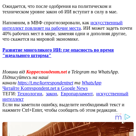
Ожидается, что после одобрения на политическом и
техническом уровне закон об ИИ вступит в силу в мае.
Напомним, в МВФ спрогнозировали, как
искусственный
интеллект повлияет на рабочие места
. ИИ может задеть почти
40% рабочих мест в мире, заменяя одни и дополняя другие,
что скажется на мировой экономике.
Развитие многоликого ИИ: где опасность во время
"идеального шторма"
Новини від
Корреспондент.net
в Telegram та WhatsApp.
Підписуйтесь на наші
канали
https://t.me/korrespondentnet
та
WhatsApp
Читайте Korrespondent.net в Google News
ТЕГИ:
Технологии
,
закон
,
Европарламент
,
искусственный
интеллект
Если вы заметили ошибку, выделите необходимый текст и
нажмите Ctrl+Enter, чтобы сообщить об этом редакции.