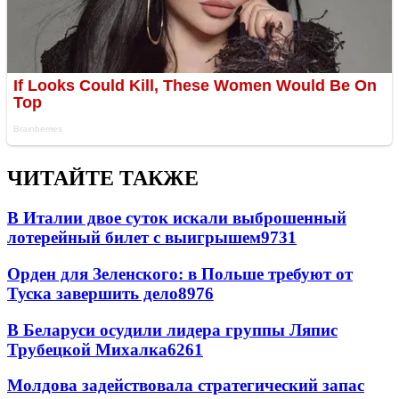
ЧИТАЙТЕ ТАКЖЕ
В Италии двое суток искали выброшенный
лотерейный билет с выигрышем
9731
Орден для Зеленского: в Польше требуют от
Туска завершить дело
8976
В Беларуси осудили лидера группы Ляпис
Трубецкой Михалка
6261
Молдова задействовала стратегический запас