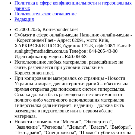
Политика в сфере конфиденциальности и персональных
данных
Пользовательское соглашение
Редакция
© 2000-2026, Korrespondent.net
Субъект в сфере онлайн-медиа Название онлайн-медиа -
«КореспонденТ.net» Адрес: 02091, місто Київ,
ХАРКІВСЬКЕ ШОСЕ, будинок 172-Б, офіс 208/1 E-mail:
sunlight@mediadim.com.ua
Телефон: 044-205-43-00
Идентификатор медиа - R40-06068
Использование любых материалов, размещённых на
сайте, разрешается при условии ссылки на
Корреспондент.net.
При копировании материалов со страницы «Новости
Украины и мира», для интернет-изданий – обязательна
прямая открытая для поисковых систем гиперссылка.
Ссылка должна быть размещена в независимости от
полного либо частичного использования материалов.
Гиперссылка (для интернет- изданий) – должна быть
размещена в подзаголовке или в первом абзаце
материала.
Новости с пометками "Мнение", "Экспертиза",
"Заявление", "Регионы", "Деньги", "Власть", "Выборы",
"Тест-драйв", "Спецпроекты", "Промо" публикуются на