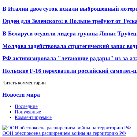
В Италии двое суток искали выброшенный лоте
Орден для Зеленского: в Польше требуют от Туск
В Беларуси осудили лидера группы Ляпис Трубе
Молдова задействовала стратегический запас вод
РФ активизировала "летающие радары" из-за а
Польские F-16 перехватили российский самолет-
Читать комментарии
Новости мира
Последние
Популярные
Комментируемые
ООН обеспокоена расширением войны на территорию РФ