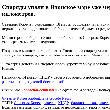
Снаряды упали в Японское море уже чер
километров.
Северная Корея в понедельник, 18 марта, осуществила запуск 
первого пуска твердотопливной баллистической ракеты средней
Министерство обороны Японии сообщило, что Северная Корея за
уже через 30 минут – следующее.
По данным министерства обороны Японии, оба снаряда упали в
сообщений о повреждении кораблей или самолетов. Министерс
"Эта серия действий Северной Кореи угрожает миру и безопас
Кисида.
Напомним, 14 января КНДР у своего восточного побережья зап
ракеты с гиперзвуковой боеголовкой
.
Новини від
Корреспондент.net
в Telegram та WhatsApp. Підпис
Читайте Korrespondent.net в Google News
ТЕГИ:
Северная Корея
,
ракеты
,
КНДР
,
баллистическая ракета
Если вы заметили ошибку, выделите необходимый текст и нажми