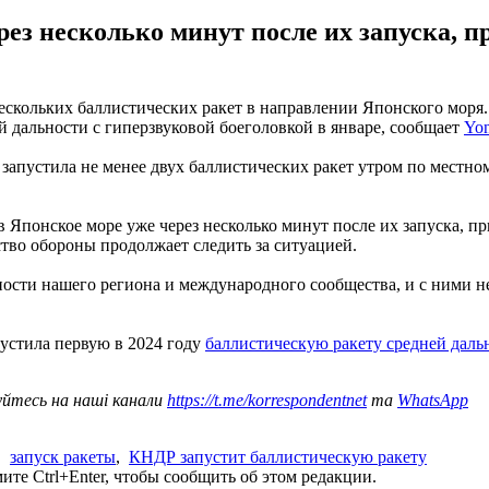
ез несколько минут после их запуска, п
нескольких баллистических ракет в направлении Японского моря.
 дальности с гиперзвуковой боеголовкой в январе, сообщает
Yo
пустила не менее двух баллистических ракет утром по местному
 Японское море уже через несколько минут после их запуска, п
тво обороны продолжает следить за ситуацией.
ности нашего региона и международного сообщества, и с ними н
устила первую в 2024 году
баллистическую ракету средней даль
уйтесь на наші канали
https://t.me/korrespondentnet
та
WhatsApp
,
запуск ракеты
,
КНДР запустит баллистическую ракету
те Ctrl+Enter, чтобы сообщить об этом редакции.