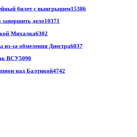
рейный билет с выигрышем
15386
а завершить дело
10371
цкой Михалка
6302
ы из-за обмеления Днестра
6037
так ВСУ
5090
шпион над Балтикой
4742