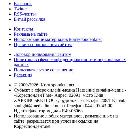
Facebook
Twitter
RSS-ленты
E-mail рассылка
Контакты
Реклама на сайте
Использование материалов korrespondent.net
Правила пользования сайтом
Договор пользования сайтом
Политика в сфере конфиденциальности и персональных
данных
Пользовательское соглашение
Редакция
© 2000-2026, Korrespondent.net
Субъект в сфере онлайн-медиа Название онлайн-медиа -
«КореспонденТ.net» Адрес: 02091, місто Київ,
ХАРКІВСЬКЕ ШОСЕ, будинок 172-Б, офіс 208/1 E-mail:
sunlight@mediadim.com.ua
Телефон: 044-205-43-00
Идентификатор медиа - R40-06068
Использование любых материалов, размещённых на
сайте, разрешается при условии ссылки на
Корреспондент.net.