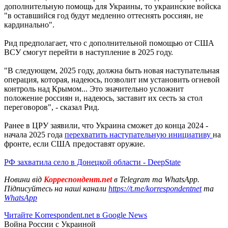
дополнительную помощь для Украины, то украинские войска
"в оставшийся год будут медленно оттеснять россиян, не
кардинально".
Рид предполагает, что с дополнительной помощью от США
ВСУ смогут перейти в наступление в 2025 году.
"В следующем, 2025 году, должна быть новая наступательная
операция, которая, надеюсь, позволит им установить огневой
контроль над Крымом... Это значительно усложнит
положение россиян и, надеюсь, заставит их сесть за стол
переговоров", - сказал Рид.
Ранее в ЦРУ заявили, что Украина сможет до конца 2024 -
начала 2025 года
перехватить наступательную инициативу
на
фронте, если США предоставят оружие.
РФ захватила село в Донецкой области - DeepState
Новини від
Корреспондент.net
в Telegram та WhatsApp.
Підписуйтесь на наші канали
https://t.me/korrespondentnet
та
WhatsApp
Читайте Korrespondent.net в Google News
Война России с Украиной