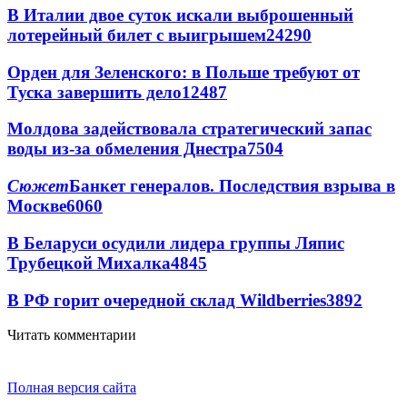
В Италии двое суток искали выброшенный
лотерейный билет с выигрышем
24290
Орден для Зеленского: в Польше требуют от
Туска завершить дело
12487
Молдова задействовала стратегический запас
воды из-за обмеления Днестра
7504
Сюжет
Банкет генералов. Последствия взрыва в
Москве
6060
В Беларуси осудили лидера группы Ляпис
Трубецкой Михалка
4845
В РФ горит очередной склад Wildberries
3892
Читать комментарии
Полная версия сайта