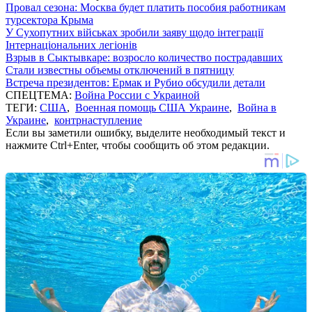
Провал сезона: Москва будет платить пособия работникам
турсектора Крыма
У Сухопутних військах зробили заяву щодо інтеграції
Інтернаціональних легіонів
Взрыв в Сыктывкаре: возросло количество пострадавших
Стали известны объемы отключений в пятницу
Встреча президентов: Ермак и Рубио обсудили детали
СПЕЦТЕМА:
Война России с Украиной
ТЕГИ:
США
,
Военная помощь США Украине
,
Война в
Украине
,
контрнаступление
Если вы заметили ошибку, выделите необходимый текст и
нажмите Ctrl+Enter, чтобы сообщить об этом редакции.