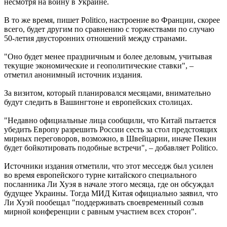
несмотря на войну в Украине.
В то же время, пишет Politico, настроение во Франции, скорее
всего, будет другим по сравнению с торжествами по случаю
50-летия двусторонних отношений между странами.
"Оно будет менее праздничным и более деловым, учитывая
текущие экономические и геополитические ставки", –
отметил анонимный источник издания.
За визитом, который планировался месяцами, внимательно
будут следить в Вашингтоне и европейских столицах.
"Недавно официальные лица сообщили, что Китай пытается
убедить Европу разрешить России сесть за стол предстоящих
мирных переговоров, возможно, в Швейцарии, иначе Пекин
будет бойкотировать подобные встречи", – добавляет Politico.
Источники издания отметили, что этот месседж был усилен
во время европейского турне китайского специального
посланника Ли Хуэя в начале этого месяца, где он обсуждал
будущее Украины. Тогда МИД Китая официально заявил, что
Ли Хуэй пообещал "поддерживать своевременный созыв
мирной конференции с равным участием всех сторон".