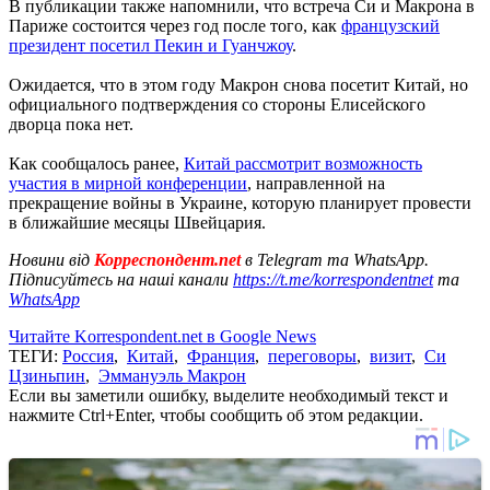
В публикации также напомнили, что встреча Си и Макрона в
Париже состоится через год после того, как
французский
президент посетил Пекин и Гуанчжоу
.
Ожидается, что в этом году Макрон снова посетит Китай, но
официального подтверждения со стороны Елисейского
дворца пока нет.
Как сообщалось ранее,
Китай рассмотрит возможность
участия в мирной конференции
, направленной на
прекращение войны в Украине, которую планирует провести
в ближайшие месяцы Швейцария.
Новини від
Корреспондент.net
в Telegram та WhatsApp.
Підписуйтесь на наші канали
https://t.me/korrespondentnet
та
WhatsApp
Читайте Korrespondent.net в Google News
ТЕГИ:
Россия
,
Китай
,
Франция
,
переговоры
,
визит
,
Си
Цзиньпин
,
Эммануэль Макрон
Если вы заметили ошибку, выделите необходимый текст и
нажмите Ctrl+Enter, чтобы сообщить об этом редакции.