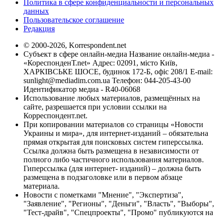
Политика в сфере конфиденциальности и персональных
данных
Пользовательское соглашение
Редакция
© 2000-2026, Korrespondent.net
Субъект в сфере онлайн-медиа Название онлайн-медиа -
«КореспонденТ.net» Адрес: 02091, місто Київ,
ХАРКІВСЬКЕ ШОСЕ, будинок 172-Б, офіс 208/1 E-mail:
sunlight@mediadim.com.ua
Телефон: 044-205-43-00
Идентификатор медиа - R40-06068
Использование любых материалов, размещённых на
сайте, разрешается при условии ссылки на
Корреспондент.net.
При копировании материалов со страницы «Новости
Украины и мира», для интернет-изданий – обязательна
прямая открытая для поисковых систем гиперссылка.
Ссылка должна быть размещена в независимости от
полного либо частичного использования материалов.
Гиперссылка (для интернет- изданий) – должна быть
размещена в подзаголовке или в первом абзаце
материала.
Новости с пометками "Мнение", "Экспертиза",
"Заявление", "Регионы", "Деньги", "Власть", "Выборы",
"Тест-драйв", "Спецпроекты", "Промо" публикуются на