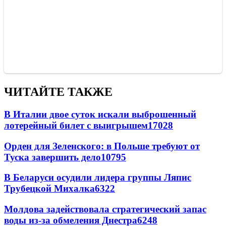
ЧИТАЙТЕ ТАКЖЕ
В Италии двое суток искали выброшенный
лотерейный билет с выигрышем
17028
Орден для Зеленского: в Польше требуют от
Туска завершить дело
10795
В Беларуси осудили лидера группы Ляпис
Трубецкой Михалка
6322
Молдова задействовала стратегический запас
воды из-за обмеления Днестра
6248