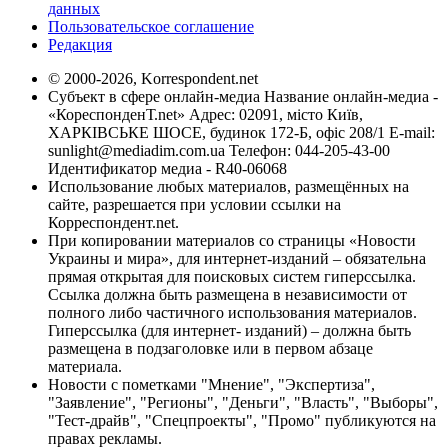
данных
Пользовательское соглашение
Редакция
© 2000-2026, Korrespondent.net
Субъект в сфере онлайн-медиа Название онлайн-медиа -
«КореспонденТ.net» Адрес: 02091, місто Київ,
ХАРКІВСЬКЕ ШОСЕ, будинок 172-Б, офіс 208/1 E-mail:
sunlight@mediadim.com.ua
Телефон: 044-205-43-00
Идентификатор медиа - R40-06068
Использование любых материалов, размещённых на
сайте, разрешается при условии ссылки на
Корреспондент.net.
При копировании материалов со страницы «Новости
Украины и мира», для интернет-изданий – обязательна
прямая открытая для поисковых систем гиперссылка.
Ссылка должна быть размещена в независимости от
полного либо частичного использования материалов.
Гиперссылка (для интернет- изданий) – должна быть
размещена в подзаголовке или в первом абзаце
материала.
Новости с пометками "Мнение", "Экспертиза",
"Заявление", "Регионы", "Деньги", "Власть", "Выборы",
"Тест-драйв", "Спецпроекты", "Промо" публикуются на
правах рекламы.