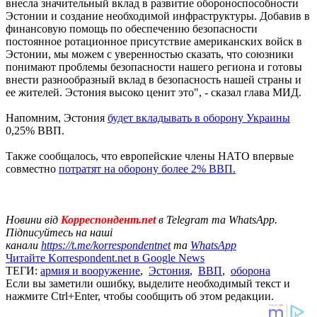
внесла значительный вклад в развитие обороноспособности
Эстонии и создание необходимой инфраструктуры. Добавив в
финансовую помощь по обеспечению безопасности
постоянное ротационное присутствие американских войск в
Эстонии, мы можем с уверенностью сказать, что союзники
понимают проблемы безопасности нашего региона и готовы
внести разнообразный вклад в безопасность нашей страны и
ее жителей. Эстония высоко ценит это", - сказал глава МИД.
Напомним, Эстония
будет вкладывать в оборону Украины
0,25% ВВП.
Также сообщалось, что европейские члены НАТО впервые
совместно
потратят на оборону более 2% ВВП.
Новини від
Корреспондент.net
в Telegram та WhatsApp.
Підписуйтесь на наші
канали
https://t.me/korrespondentnet
та
WhatsApp
Читайте Korrespondent.net в Google News
ТЕГИ:
армия и вооружение
,
Эстония
,
ВВП
,
оборона
Если вы заметили ошибку, выделите необходимый текст и
нажмите Ctrl+Enter, чтобы сообщить об этом редакции.