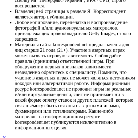
ссылку на "Интерфакс-Украина", EPA / UPG, строго
воспрещается.
Владелец веб-страницы в разделе Я- Корреспондент
является автор публикации.
Любое копирование, перепечатка и воспроизведение
фотографий и/или аудиовизуальных материалов,
принадлежащих правообладателю Getty Images, строго
запрещено.
Материалы сайта korrespondent.net предназначены для
лиц старше 21 года (21+). Участие в азартных играх
может вызвать игровую зависимость. Соблюдайте
правила (принципы) ответственной игры. При
обнаружении первых признаков зависимости
немедленно обратитесь к специалисту. Помните, что
участие в азартных играх не может являться источником
доходов или альтернативой работе. Информационный
ресурс korrespondent.net не проводит игры на реальные
и/или виртуальные деньги, сайт не принимает ни в
какой форме оплату ставок и других платежей, которые
связаны/могут быть связаны с азартными играми,
букмекерами или тотализаторами. Какие-либо
материалы на информационном ресурсе
korrespondent.net публикуются исключительно в
информационных целях.