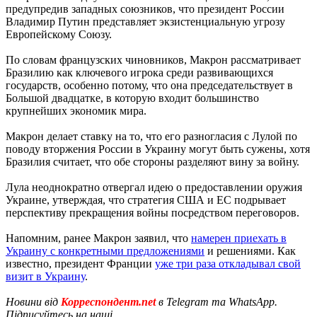
предупредив западных союзников, что президент России
Владимир Путин представляет экзистенциальную угрозу
Европейскому Союзу.
По словам французских чиновников, Макрон рассматривает
Бразилию как ключевого игрока среди развивающихся
государств, особенно потому, что она председательствует в
Большой двадцатке, в которую входит большинство
крупнейших экономик мира.
Макрон делает ставку на то, что его разногласия с Лулой по
поводу вторжения России в Украину могут быть сужены, хотя
Бразилия считает, что обе стороны разделяют вину за войну.
Лула неоднократно отвергал идею о предоставлении оружия
Украине, утверждая, что стратегия США и ЕС подрывает
перспективу прекращения войны посредством переговоров.
Напомним, ранее Макрон заявил, что
намерен приехать в
Украину с конкретными предложениями
и решениями. Как
известно, президент Франции
уже три раза откладывал свой
визит в Украину
.
Новини від
Корреспондент.net
в Telegram та WhatsApp.
Підписуйтесь на наші