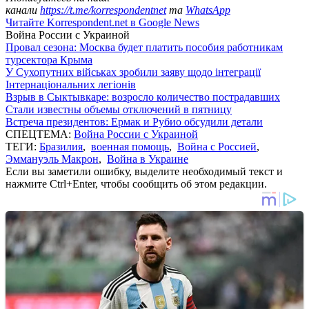
канали
https://t.me/korrespondentnet
та
WhatsApp
Читайте Korrespondent.net в Google News
Война России с Украиной
Провал сезона: Москва будет платить пособия работникам
турсектора Крыма
У Сухопутних військах зробили заяву щодо інтеграції
Інтернаціональних легіонів
Взрыв в Сыктывкаре: возросло количество пострадавших
Стали известны объемы отключений в пятницу
Встреча президентов: Ермак и Рубио обсудили детали
СПЕЦТЕМА:
Война России с Украиной
ТЕГИ:
Бразилия
,
военная помощь
,
Война с Россией
,
Эммануэль Макрон
,
Война в Украине
Если вы заметили ошибку, выделите необходимый текст и
нажмите Ctrl+Enter, чтобы сообщить об этом редакции.