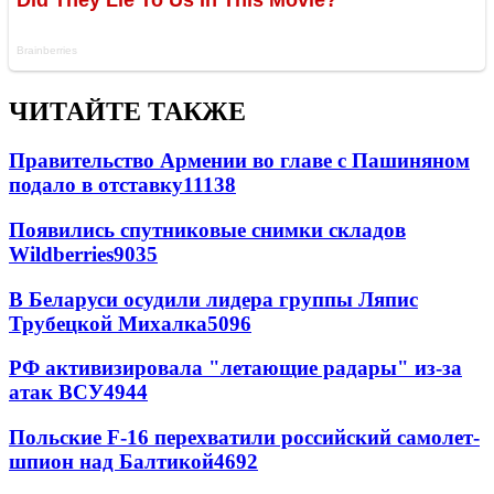
ЧИТАЙТЕ ТАКЖЕ
Правительство Армении во главе с Пашиняном
подало в отставку
11138
Появились спутниковые снимки складов
Wildberries
9035
В Беларуси осудили лидера группы Ляпис
Трубецкой Михалка
5096
РФ активизировала "летающие радары" из-за
атак ВСУ
4944
Польские F-16 перехватили российский самолет-
шпион над Балтикой
4692