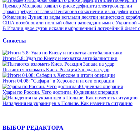
Премьер Молдовы заявил о риске дефицита электроэнергии
Трамп требует от главы Пентагона объяснений из-за дефицита 
Обмеление Дуная: из воды всплыли десятки нацистских кораб
США возобновили полный обмен разведданными с Украиной 
В Италии двое суток искали выброшенный лотерейный билет
Сюжеты
Итоги 5.8: Удар по Киеву и нехватка антибаллистики
Пытаются взломать Киев. Реакция Запада на удар
Итоги 04.08: "Сафари" в Херсоне и итоги операции
Удары по России. Чего достигла 40-дневная операция
Нападения на украинцев в Польше. Как изменить ситуацию
ВЫБОР РЕДАКТОРА