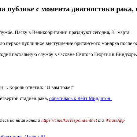
а публике с момента диагностики рака, 
 службе. Пасху в Великобритании празднуют сегодня, 31 марта.
ло первое публичное выступление британского монарха после о
егодня пасхальную службу в часовне Святого Георгия в Виндзоре.
!", Король ответил: "И вам тоже!"
етвертой стадией рака,
обратилась к Кейт Миддлтон.
тесь на наші канали
https://t.me/korrespondentnet
та
WhatsApp
обритания
,
Чарльз ІІІ