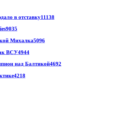
дало в отставку
11138
ies
9035
цкой Михалка
5096
так ВСУ
4944
шпион над Балтикой
4692
ктике
4218