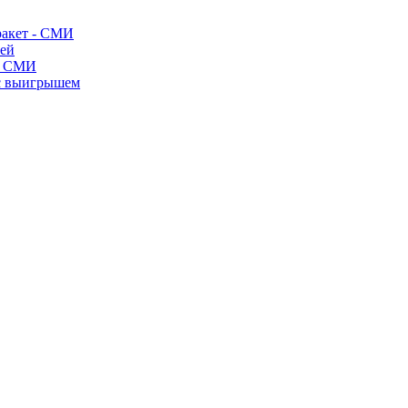
ракет - СМИ
лей
- СМИ
 с выигрышем