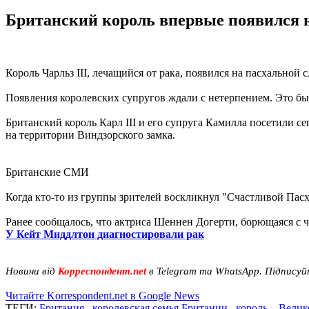
Британский король впервые появился н
Король Чарльз III, лечащийся от рака, появился на пасхальной
Появления королевских супругов ждали с нетерпением. Это бы
Британский король Карл III и его супруга Камилла посетили с
на территории Виндзорского замка.
Британские СМИ
Когда кто-то из группы зрителей воскликнул "Счастливой Пасхи
Ранее сообщалось, что актриса Шеннен Догерти, борющаяся с ч
У Кейт Миддлтон диагностировали рак
Новини від
Корреспондент.net
в Telegram та WhatsApp. Підписуй
Читайте Korrespondent.net в Google News
ТЕГИ:
Британия
,
королевская семья Британии
,
король
,
Велик