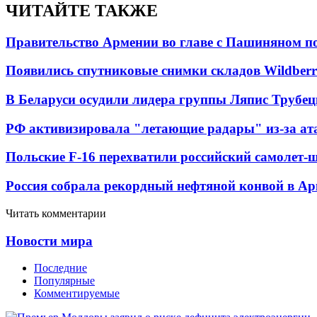
ЧИТАЙТЕ ТАКЖЕ
Правительство Армении во главе с Пашиняном по
Появились спутниковые снимки складов Wildberr
В Беларуси осудили лидера группы Ляпис Трубе
РФ активизировала "летающие радары" из-за а
Польские F-16 перехватили российский самолет-
Россия собрала рекордный нефтяной конвой в Ар
Читать комментарии
Новости мира
Последние
Популярные
Комментируемые