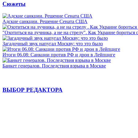
Сюжеты
Адские санкции. Решение Сената США
"Охотиться на лучника, а не на стрелу". Как Украине бороться 
Загадочный звук напугал Москву: что это было
Итоги 06.08: Санкции против РФ и дрон в Лейпциге
Банкет генералов. Последствия взрыва в Москве
ВЫБОР РЕДАКТОРА