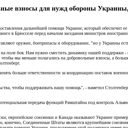
ные взносы для нужд обороны Украины, 
ставления дальнейшей помощи Украине, который обеспечит ее пр
инге в Брюсселе перед началом заседания министров иностранн
тавляют оружие, боеприпасы и оборудование, "но у Украины ест
 на поле боя. Нам нужно сместить динамику нашей поддержки 
, чтобы мы меньше полагались на добровольные взносы, а больш
олтенберг.
инять больше ответственности за координацию поставок военног
ьства, чтобы поддерживать нашу помощь", - наметил Столтенб
отенциальная передача функций Рамштайна под контроль Альянс
ски, европейские союзники и Канада оказывают Украине примерн
о, конечно, Соединенные Штаты являются крупнейшим союзник
пакете помощи Украине, продолжение этой поддержки имеет посл