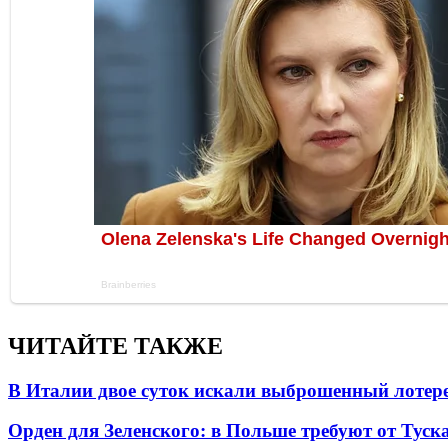
ЧИТАЙТЕ ТАКЖЕ
В Италии двое суток искали выброшенный лоте
Орден для Зеленского: в Польше требуют от Туск