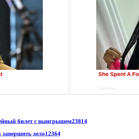
рейный билет с выигрышем
23814
а завершить дело
12364