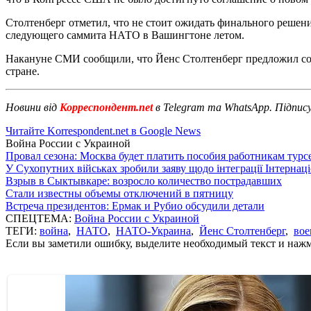
Столтенберг отметил, что не стоит ожидать финального решени
следующего саммита НАТО в Вашингтоне летом.
Накануне СМИ сообщили, что Йенс Столтенберг предложил со
стране.
Новини від
Корреспондент.net
в Telegram та WhatsApp. Підпис
Читайте Korrespondent.net в Google News
Война России с Украиной
Провал сезона: Москва будет платить пособия работникам тур
У Сухопутних військах зробили заяву щодо інтеграції Інтернац
Взрыв в Сыктывкаре: возросло количество пострадавших
Стали известны объемы отключений в пятницу
Встреча президентов: Ермак и Рубио обсудили детали
СПЕЦТЕМА:
Война России с Украиной
ТЕГИ:
война
,
НАТО
,
НАТО-Украина
,
Йенс Столтенберг
,
вое
Если вы заметили ошибку, выделите необходимый текст и нажми