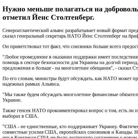
Нужно меньше полагаться на доброволь
отметил Йенс Столтенберг.
Североатлантический альянс разрабатывает новый формат предо
сказал генеральный секретарь НАТО Йенс Столтенберг на бриф
Он приветствовал тот факт, что союзники больше всего предос
"Любое промедление в оказании поддержки имеет последствия
помощь в секторе безопасности для Украины на долгий период
предложения и больше - на многолетние обещания", - сказал Ст
По его словам, министры будут обсуждать, как НАТО может пр
надежных рамках Альянса.
"Мы также будем обсуждать многолетние финансовые обязател
Украине.
Также генсек НАТО прокомментировал вопрос о том, есть ли п
выборах в США.
"США - не единственные, кто поддерживает Украину. Фактиче
совместные усилия США, европейских союзников и Канады. Н
что в Конгрессе США не было достигнуто соглашение о новом 