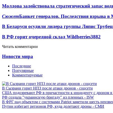
Молдова задействовала стратегический запас вод
Сюжет
Банкет генералов. Последствия взрыва в 
В Беларуси осудили лидера группы Ляпис Трубе
В РФ горит очередной склад Wildberries
3882
Читать комментарии
Новости мира
Последние
Популярные
Комментируемые
В Сызрани горит НПЗ после атаки дронов - соцсети
США подозревают РФ в причастности к инциденту с дроном в
РФ создала "украинскую бригаду" из пленных - ISW
В ФРГ над объектом с системами Patriot заметили шесть неизв
Путин избегает регионов РФ, куда долетают дроны - СМИ