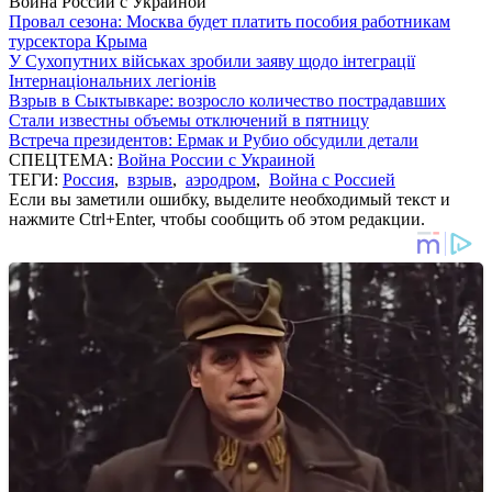
Война России с Украиной
Провал сезона: Москва будет платить пособия работникам
турсектора Крыма
У Сухопутних військах зробили заяву щодо інтеграції
Інтернаціональних легіонів
Взрыв в Сыктывкаре: возросло количество пострадавших
Стали известны объемы отключений в пятницу
Встреча президентов: Ермак и Рубио обсудили детали
СПЕЦТЕМА:
Война России с Украиной
ТЕГИ:
Россия
,
взрыв
,
аэродром
,
Война с Россией
Если вы заметили ошибку, выделите необходимый текст и
нажмите Ctrl+Enter, чтобы сообщить об этом редакции.