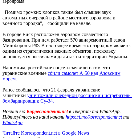
аэродрома.
"Помимо громких хлопков также был слышен звук
автоматных очередей в районе местного аэродрома и
военного городка", - сообщили на канале.
В городе Ейск расположен аэродром совместного
базирования. При нем работает 570 авиаремонтный завод
Минобороны РФ. В настоящее время этот аэродром является
одним из стратегически важных объектов, поскольку
используется россиянами для атак на территории Украины.
Напомним, российские соцсети заявили о том, что
украинские военные
сбили самолет А-50 над Азовским
морем.
Ранее сообщалось, что 21 февраля украинские
защитники
уничтожили очередной российский истребитель-
бомбардировщик Су-34.
Новини від
Корреспондент.net
в Telegram та WhatsApp.
Підписуйтесь на наші канали
https://t.me/korrespondentnet
та
WhatsApp
Читайте Korrespondent.net в Google News