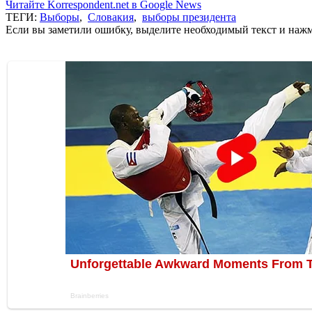
Читайте Korrespondent.net в Google News
ТЕГИ:
Выборы
,
Словакия
,
выборы президента
Если вы заметили ошибку, выделите необходимый текст и нажми