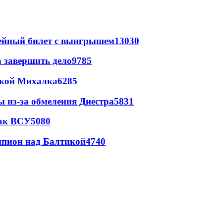
рейный билет с выигрышем
13030
а завершить дело
9785
цкой Михалка
6285
ы из-за обмеления Днестра
5831
так ВСУ
5080
шпион над Балтикой
4740