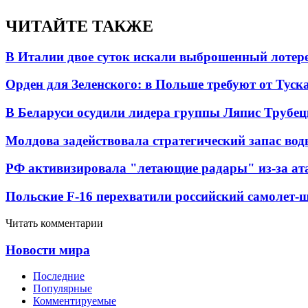
ЧИТАЙТЕ ТАКЖЕ
В Италии двое суток искали выброшенный лоте
Орден для Зеленского: в Польше требуют от Туск
В Беларуси осудили лидера группы Ляпис Трубе
Молдова задействовала стратегический запас вод
РФ активизировала "летающие радары" из-за а
Польские F-16 перехватили российский самолет-
Читать комментарии
Новости мира
Последние
Популярные
Комментируемые