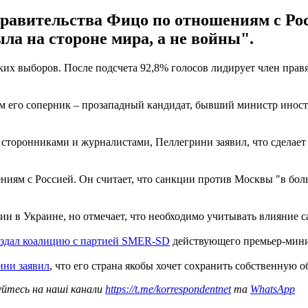
авительства Фицо по отношениям с Росси
ыла на стороне мира, а не войны".
ских выборов. После подсчета 92,8% голосов лидирует член пра
ем его соперник – прозападный кандидат, бывший министр инос
сторонниками и журналистами, Пеллегрини заявил, что сделает вс
ниям с Россией. Он считает, что санкции против Москвы "в бо
и в Украине, но отмечает, что необходимо учитывать влияние с
оздал коалицию с партией SMER-SD
действующего премьер-мини
ини заявил
, что его страна якобы хочет сохранить собственную 
уйтесь на наші канали
https://t.me/korrespondentnet
та
WhatsApp