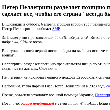
Петер Пеллегрини разделяет позицию пр
сделает все, чтобы его страна "всегда б
В Словакии в субботу, 6 апреля, прошел второй тур президент
Петер Пеллегрини, сообщает
SME
.
За Пеллегрини проголосовали 55,02% избирателей. Вместе с т
набрал 44, 97% голосов.
Выступая на своей первой после победы на выборах встрече со 
войны".
Пеллегрини разделяет позицию правительства Фицо по отноше
сказались на жителях Словакии.
Пеллегрини не исключает единого подхода Евросоюза к ситуаци
Напомним, глава партии Глас Петер Пеллегрини в 2023 году
с
Позже, объясняя остановку военной помощи Украине,
Пеллегр
Новини від
Корреспондент.net
в Telegram та WhatsApp. Підпис