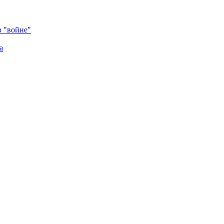
в "войне"
а