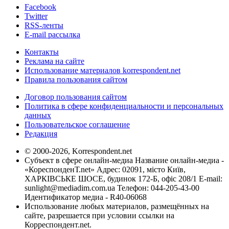
Facebook
Twitter
RSS-ленты
E-mail рассылка
Контакты
Реклама на сайте
Использование материалов korrespondent.net
Правила пользования сайтом
Договор пользования сайтом
Политика в сфере конфиденциальности и персональных
данных
Пользовательское соглашение
Редакция
© 2000-2026, Korrespondent.net
Субъект в сфере онлайн-медиа Название онлайн-медиа -
«КореспонденТ.net» Адрес: 02091, місто Київ,
ХАРКІВСЬКЕ ШОСЕ, будинок 172-Б, офіс 208/1 E-mail:
sunlight@mediadim.com.ua
Телефон: 044-205-43-00
Идентификатор медиа - R40-06068
Использование любых материалов, размещённых на
сайте, разрешается при условии ссылки на
Корреспондент.net.