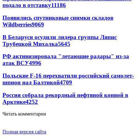
подало в отставку
11186
Появились спутниковые снимки складов
Wildberries
9069
В Беларуси осудили лидера группы Ляпис
Трубецкой Михалка
5645
РФ активизировала "летающие радары" из-за
атак ВСУ
4996
Польские F-16 перехватили российский самолет-
шпион над Балтикой
4709
Россия собрала рекордный нефтяной конвой в
Арктике
4252
Читать комментарии
Полная версия сайта