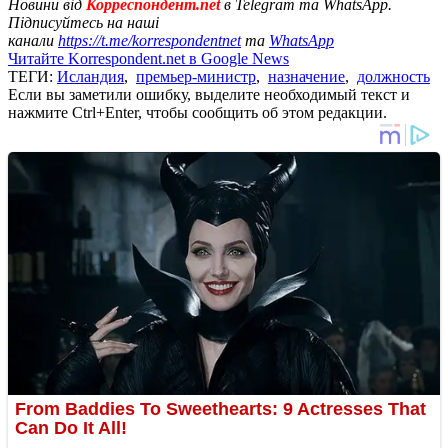
Новини від
Корреспондент.net
в Telegram та WhatsApp.
Підписуйтесь на наші
канали
https://t.me/korrespondentnet
та
WhatsApp
Читайте Korrespondent.net в Google News
ТЕГИ:
Исландия
,
премьер-министр
,
назначение
,
должность
Если вы заметили ошибку, выделите необходимый текст и
нажмите Ctrl+Enter, чтобы сообщить об этом редакции.