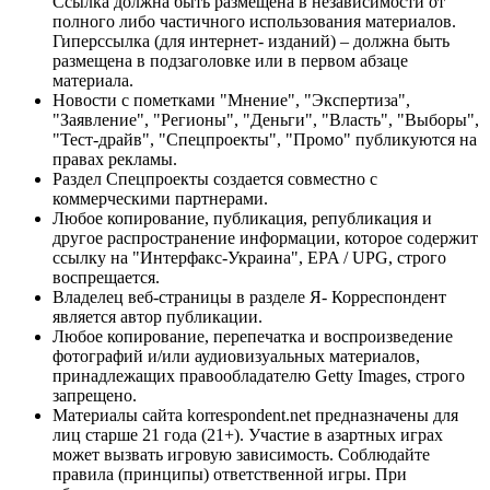
Ссылка должна быть размещена в независимости от
полного либо частичного использования материалов.
Гиперссылка (для интернет- изданий) – должна быть
размещена в подзаголовке или в первом абзаце
материала.
Новости с пометками "Мнение", "Экспертиза",
"Заявление", "Регионы", "Деньги", "Власть", "Выборы",
"Тест-драйв", "Спецпроекты", "Промо" публикуются на
правах рекламы.
Раздел Спецпроекты создается совместно с
коммерческими партнерами.
Любое копирование, публикация, републикация и
другое распространение информации, которое содержит
ссылку на "Интерфакс-Украина", EPA / UPG, строго
воспрещается.
Владелец веб-страницы в разделе Я- Корреспондент
является автор публикации.
Любое копирование, перепечатка и воспроизведение
фотографий и/или аудиовизуальных материалов,
принадлежащих правообладателю Getty Images, строго
запрещено.
Материалы сайта korrespondent.net предназначены для
лиц старше 21 года (21+). Участие в азартных играх
может вызвать игровую зависимость. Соблюдайте
правила (принципы) ответственной игры. При