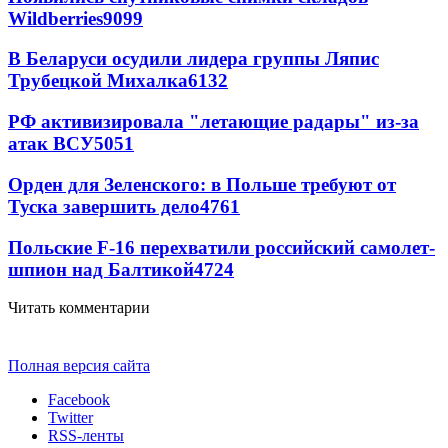
Wildberries
9099
В Беларуси осудили лидера группы Ляпис
Трубецкой Михалка
6132
РФ активизировала "летающие радары" из-за
атак ВСУ
5051
Орден для Зеленского: в Польше требуют от
Туска завершить дело
4761
Польские F-16 перехватили российский самолет-
шпион над Балтикой
4724
Читать комментарии
Полная версия сайта
Facebook
Twitter
RSS-ленты