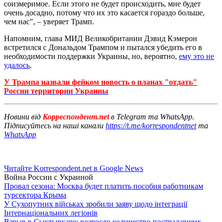
соизмеримое. Если этого не будет происходить, мне будет
очень досадно, потому что их это касается гораздо больше,
чем нас", – уверяет Трамп.
Напомним, глава МИД Великобритании Дэвид Кэмерон
встретился с Дональдом Трампом и пытался убедить его в
необходимости поддержки Украины, но, вероятно,
ему это не
удалось
.
У Трампа назвали фейком новость о планах "отдать"
России территории Украины
Новини від
Корреспондент.net
в Telegram та WhatsApp.
Підписуйтесь на наші канали
https://t.me/korrespondentnet
та
WhatsApp
Читайте Korrespondent.net в Google News
Война России с Украиной
Провал сезона: Москва будет платить пособия работникам
турсектора Крыма
У Сухопутних військах зробили заяву щодо інтеграції
Інтернаціональних легіонів
Взрыв в Сыктывкаре: возросло количество пострадавших