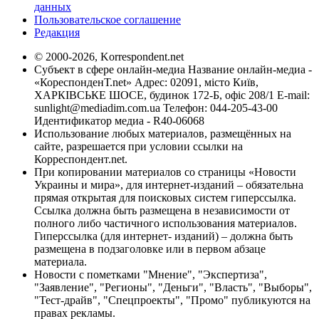
данных
Пользовательское соглашение
Редакция
© 2000-2026, Korrespondent.net
Субъект в сфере онлайн-медиа Название онлайн-медиа -
«КореспонденТ.net» Адрес: 02091, місто Київ,
ХАРКІВСЬКЕ ШОСЕ, будинок 172-Б, офіс 208/1 E-mail:
sunlight@mediadim.com.ua
Телефон: 044-205-43-00
Идентификатор медиа - R40-06068
Использование любых материалов, размещённых на
сайте, разрешается при условии ссылки на
Корреспондент.net.
При копировании материалов со страницы «Новости
Украины и мира», для интернет-изданий – обязательна
прямая открытая для поисковых систем гиперссылка.
Ссылка должна быть размещена в независимости от
полного либо частичного использования материалов.
Гиперссылка (для интернет- изданий) – должна быть
размещена в подзаголовке или в первом абзаце
материала.
Новости с пометками "Мнение", "Экспертиза",
"Заявление", "Регионы", "Деньги", "Власть", "Выборы",
"Тест-драйв", "Спецпроекты", "Промо" публикуются на
правах рекламы.