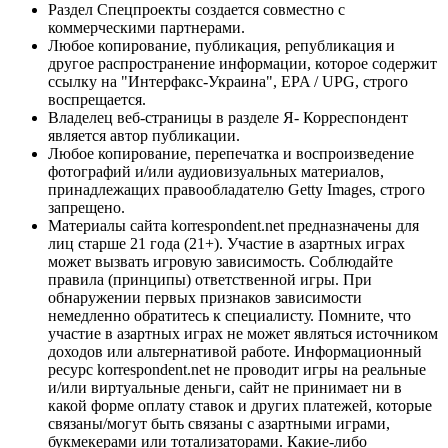
Раздел Спецпроекты создается совместно с
коммерческими партнерами.
Любое копирование, публикация, републикация и
другое распространение информации, которое содержит
ссылку на "Интерфакс-Украина", EPA / UPG, строго
воспрещается.
Владелец веб-страницы в разделе Я- Корреспондент
является автор публикации.
Любое копирование, перепечатка и воспроизведение
фотографий и/или аудиовизуальных материалов,
принадлежащих правообладателю Getty Images, строго
запрещено.
Материалы сайта korrespondent.net предназначены для
лиц старше 21 года (21+). Участие в азартных играх
может вызвать игровую зависимость. Соблюдайте
правила (принципы) ответственной игры. При
обнаружении первых признаков зависимости
немедленно обратитесь к специалисту. Помните, что
участие в азартных играх не может являться источником
доходов или альтернативой работе. Информационный
ресурс korrespondent.net не проводит игры на реальные
и/или виртуальные деньги, сайт не принимает ни в
какой форме оплату ставок и других платежей, которые
связаны/могут быть связаны с азартными играми,
букмекерами или тотализаторами. Какие-либо