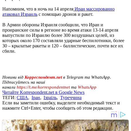
Напомним, что в ночь на 14 апреля
Иран массированно
атаковал Израиль
с помощью дронов и ракет.
В Армии обороны Израиля сообщили, что Иран и
проиранские силы в регионе во время атаки 13-14 апреля
выпустили по Израилю более 300 воздушных целей, из
которых около 170 составляли ударные беспилотники, более
30 – крылатые ракеты и 120 – баллистические, почти все их
сбили.
Новини від
Корреспондент.net
в Telegram та WhatsApp.
Підписуйтесь на наші
канали
https://t.me/korrespondentnet
та
WhatsApp
Читайте Korrespondent.net в Google News
ТЕГИ:
США
,
Іран
,
Ізраїль
,
Туреччина
Если вы заметили ошибку, выделите необходимый текст и
нажмите Ctrl+Enter, чтобы сообщить об этом редакции.