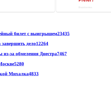
рейный билет с выигрышем
23435
а завершить дело
12264
ы из-за обмеления Днестра
7467
Москве
5280
цкой Михалка
4833