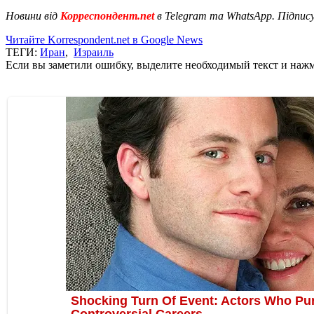
Новини від
Корреспондент.net
в Telegram та WhatsApp. Підпис
Читайте Korrespondent.net в Google News
ТЕГИ:
Иран
,
Израиль
Если вы заметили ошибку, выделите необходимый текст и нажми