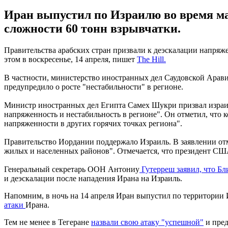
Иран выпустил по Израилю во время мас
сложности 60 тонн взрывчатки.
Правительства арабских стран призвали к деэскалации напря
этом в воскресенье, 14 апреля, пишет
The Hill.
В частности, министерство иностранных дел Саудовской Арав
предупредило о росте "нестабильности" в регионе.
Министр иностранных дел Египта Самех Шукри призвал израил
напряженность и нестабильность в регионе". Он отметил, что 
напряженности в других горячих точках региона".
Правительство Иордании поддержало Израиль. В заявлении отме
жилых и населенных районов". Отмечается, что президент США
Генеральный секретарь ООН Антониу
Гутерреш заявил, что Б
и деэскалации после нападения Ирана на Израиль.
Напомним, в ночь на 14 апреля Иран выпустил по территории И
атаки
Ирана.
Тем не менее в Тегеране
назвали свою атаку "успешной"
и пред