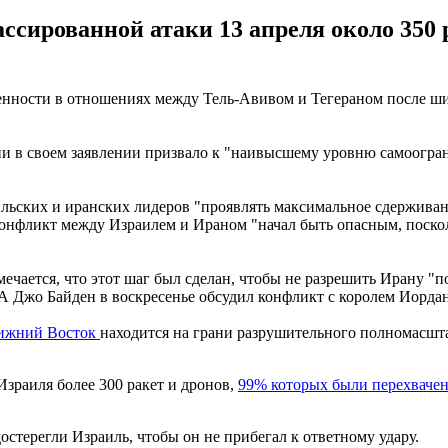
сированной атаки 13 апреля около 350 
женности в отношениях между Тель-Авивом и Тегераном после ш
ии в своем заявлении призвало к "наивысшему уровню самоогр
ьских и иранских лидеров "проявлять максимальное сдерживани
конфликт между Израилем и Ираном "начал быть опасным, поскол
чается, что этот шаг был сделан, чтобы не разрешить Ирану "по
 Джо Байден в воскресенье обсудил конфликт с королем Иордан
лижний Восток
находится на грани разрушительного полномасшт
зраиля более 300 ракет и дронов,
99% которых были перехваче
остерегли Израиль, чтобы он не прибегал к ответному удару.