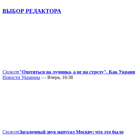
ВЫБОР РЕДАКТОРА
Сюжет
"Охотиться на лучника, а не на стрелу". Как Украи
Новости Украины
— Вчера, 16:38
Сюжет
Загадочный звук напугал Москву: что это было