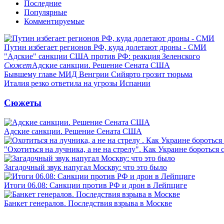
Последние
Популярные
Комментируемые
Путин избегает регионов РФ, куда долетают дроны - СМИ
"Адские" санкции США против РФ: реакция Зеленского
Сюжет
Адские санкции. Решение Сената США
Бывшему главе МИД Венгрии Сийярто грозит тюрьма
Италия резко ответила на угрозы Испании
Сюжеты
Адские санкции. Решение Сената США
"Охотиться на лучника, а не на стрелу". Как Украине бороться 
Загадочный звук напугал Москву: что это было
Итоги 06.08: Санкции против РФ и дрон в Лейпциге
Банкет генералов. Последствия взрыва в Москве