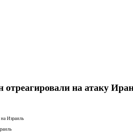
н отреагировали на атаку Ира
зраиль