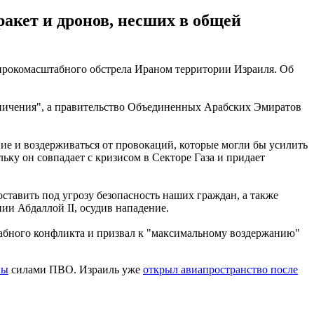
ракет и дронов, несших в общей
ирокомасштабного обстрела Ираном территории Израиля. Об
аничения", а правительство Объединенных Арабских Эмиратов
е и воздерживаться от провокаций, которые могли бы усилить
ьку он совпадает с кризисом в Секторе Газа и придает
ставить под угрозу безопасность наших граждан, а также
ии Абдаллой II, осудив нападение.
абного конфликта и призвал к "максимальному воздержанию"
ны
силами ПВО. Израиль уже
открыл авиапространство после