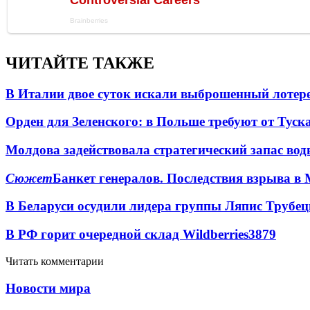
ЧИТАЙТЕ ТАКЖЕ
В Италии двое суток искали выброшенный лоте
Орден для Зеленского: в Польше требуют от Туск
Молдова задействовала стратегический запас вод
Сюжет
Банкет генералов. Последствия взрыва в 
В Беларуси осудили лидера группы Ляпис Трубе
В РФ горит очередной склад Wildberries
3879
Читать комментарии
Новости мира