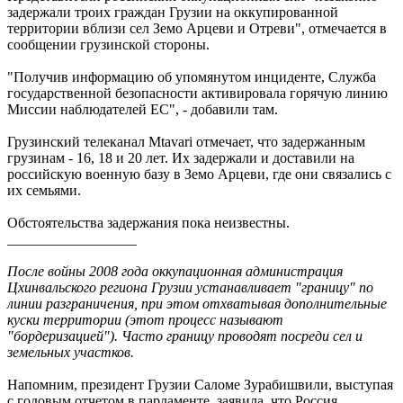
задержали троих граждан Грузии на оккупированной
территории вблизи сел Земо Арцеви и Отреви", отмечается в
сообщении грузинской стороны.
"Получив информацию об упомянутом инциденте, Служба
государственной безопасности активировала горячую линию
Миссии наблюдателей ЕС", - добавили там.
Грузинский телеканал Mtavari отмечает, что задержанным
грузинам - 16, 18 и 20 лет. Их задержали и доставили на
российскую военную базу в Земо Арцеви, где они связались с
их семьями.
Обстоятельства задержания пока неизвестны.
__________________
После войны 2008 года оккупационная администрация
Цхинвальского региона Грузии устанавливает "границу" по
линии разграничения, при этом отхватывая дополнительные
куски территории (этот процесс называют
"бордеризацией"). Часто границу проводят посреди сел и
земельных участков.
Напомним, президент Грузии Саломе Зурабишвили, выступая
с годовым отчетом в парламенте, заявила, что Россия