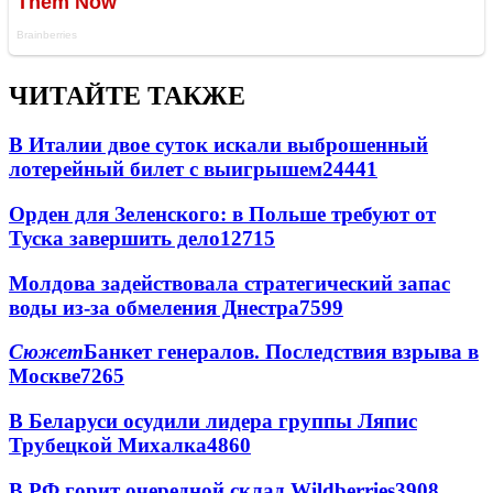
ЧИТАЙТЕ ТАКЖЕ
В Италии двое суток искали выброшенный
лотерейный билет с выигрышем
24441
Орден для Зеленского: в Польше требуют от
Туска завершить дело
12715
Молдова задействовала стратегический запас
воды из-за обмеления Днестра
7599
Сюжет
Банкет генералов. Последствия взрыва в
Москве
7265
В Беларуси осудили лидера группы Ляпис
Трубецкой Михалка
4860
В РФ горит очередной склад Wildberries
3908