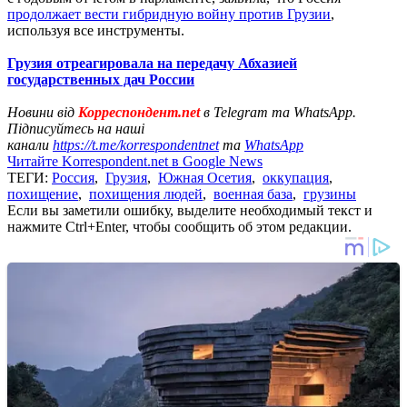
продолжает вести гибридную войну против Грузии
,
используя все инструменты.
Грузия отреагировала на передачу Абхазией
государственных дач России
Новини від
Корреспондент.net
в Telegram та WhatsApp.
Підписуйтесь на наші
канали
https://t.me/korrespondentnet
та
WhatsApp
Читайте Korrespondent.net в Google News
ТЕГИ:
Россия
,
Грузия
,
Южная Осетия
,
оккупация
,
похищение
,
похищения людей
,
военная база
,
грузины
Если вы заметили ошибку, выделите необходимый текст и
нажмите Ctrl+Enter, чтобы сообщить об этом редакции.