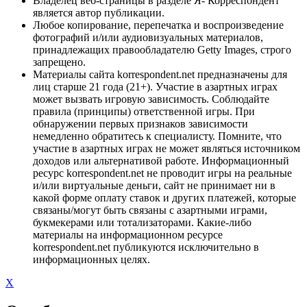
Владелец веб-страницы в разделе Я- Корреспондент
является автор публикации.
Любое копирование, перепечатка и воспроизведение
фотографий и/или аудиовизуальных материалов,
принадлежащих правообладателю Getty Images, строго
запрещено.
Материалы сайта korrespondent.net предназначены для
лиц старше 21 года (21+). Участие в азартных играх
может вызвать игровую зависимость. Соблюдайте
правила (принципы) ответственной игры. При
обнаружении первых признаков зависимости
немедленно обратитесь к специалисту. Помните, что
участие в азартных играх не может являться источником
доходов или альтернативой работе. Информационный
ресурс korrespondent.net не проводит игры на реальные
и/или виртуальные деньги, сайт не принимает ни в
какой форме оплату ставок и других платежей, которые
связаны/могут быть связаны с азартными играми,
букмекерами или тотализаторами. Какие-либо
материалы на информационном ресурсе
korrespondent.net публикуются исключительно в
информационных целях.
X