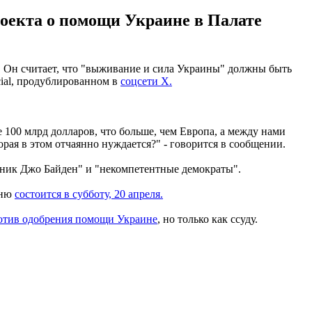
оекта о помощи Украине в Палате
Он считает, что "выживание и сила Украины" должны быть
cial, продублированном в
соцсети X.
100 млрд долларов, что больше, чем Европа, а между нами
ая в этом отчаянно нуждается?" - говорится в сообщении.
нник Джо Байден" и "некомпетентные демократы".
аню
состоится в субботу, 20 апреля.
ротив одобрения помощи Украине
, но только как ссуду.