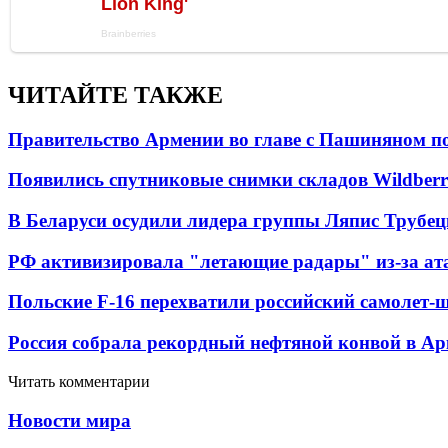
ЧИТАЙТЕ ТАКЖЕ
Правительство Армении во главе с Пашиняном по
Появились спутниковые снимки складов Wildberr
В Беларуси осудили лидера группы Ляпис Трубе
РФ активизировала "летающие радары" из-за а
Польские F-16 перехватили российский самолет-
Россия собрала рекордный нефтяной конвой в Ар
Читать комментарии
Новости мира