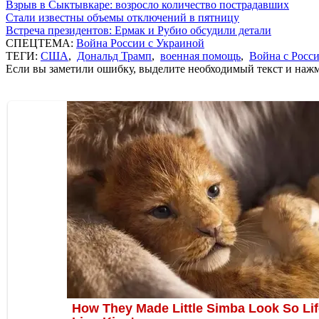
Взрыв в Сыктывкаре: возросло количество пострадавших
Стали известны объемы отключений в пятницу
Встреча президентов: Ермак и Рубио обсудили детали
СПЕЦТЕМА:
Война России с Украиной
ТЕГИ:
США
,
Дональд Трамп
,
военная помощь
,
Война с Росс
Если вы заметили ошибку, выделите необходимый текст и нажми