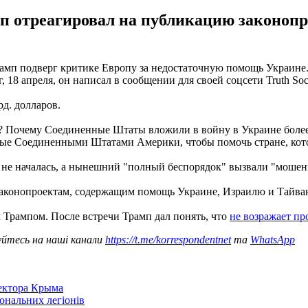
отреагировал на публикацию законопр
п подверг критике Европу за недостаточную помощь Украине. 
 18 апреля, он написал в сообщении для своей соцсети Truth So
д. долларов.
? Почему Соединенные Штаты вложили в войну в Украине более 
ные Соединенными Штатами Америки, чтобы помочь стране, котор
а не началась, а нынешний "полный беспорядок" вызвали "моше
 законопроектам, содержащим помощь Украине, Израилю и Тайв
 Трампом. После встречи Трамп дал понять, что
не возражает п
уйтесь на наші канали
https://t.me/korrespondentnet
та
WhatsApp
сектора Крыма
іональних легіонів