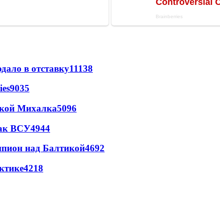
дало в отставку
11138
ies
9035
цкой Михалка
5096
так ВСУ
4944
шпион над Балтикой
4692
ктике
4218