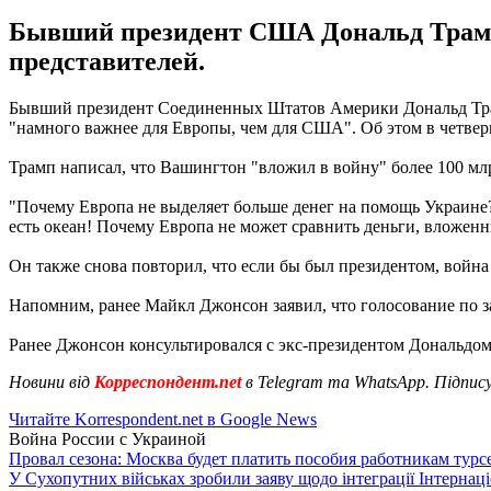
Бывший президент США Дональд Трамп 
представителей.
Бывший президент Соединенных Штатов Америки Дональд Трам
"намного важнее для Европы, чем для США". Об этом в четверг,
Трамп написал, что Вашингтон "вложил в войну" более 100 млр
"Почему Европа не выделяет больше денег на помощь Украине
есть океан! Почему Европа не может сравнить деньги, вложен
Он также снова повторил, что если бы был президентом, войн
Напомним, ранее Майкл Джонсон заявил, что голосование по
Ранее Джонсон консультировался с экс-президентом Дональдом
Новини від
Корреспондент.net
в Telegram та WhatsApp. Підпис
Читайте Korrespondent.net в Google News
Война России с Украиной
Провал сезона: Москва будет платить пособия работникам тур
У Сухопутних військах зробили заяву щодо інтеграції Інтернац