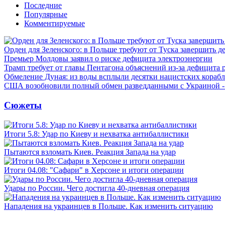
Последние
Популярные
Комментируемые
Орден для Зеленского: в Польше требуют от Туска завершить д
Премьер Молдовы заявил о риске дефицита электроэнергии
Трамп требует от главы Пентагона объяснений из-за дефицита 
Обмеление Дуная: из воды всплыли десятки нацистских кораб
США возобновили полный обмен разведданными с Украиной 
Сюжеты
Итоги 5.8: Удар по Киеву и нехватка антибаллистики
Пытаются взломать Киев. Реакция Запада на удар
Итоги 04.08: "Сафари" в Херсоне и итоги операции
Удары по России. Чего достигла 40-дневная операция
Нападения на украинцев в Польше. Как изменить ситуацию