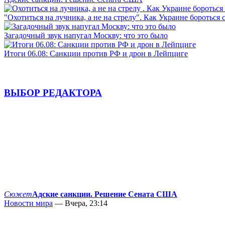
"Охотиться на лучника, а не на стрелу". Как Украине бороться 
Загадочный звук напугал Москву: что это было
Итоги 06.08: Санкции против РФ и дрон в Лейпциге
ВЫБОР РЕДАКТОРА
Сюжет
Адские санкции. Решение Сената США
Новости мира
— Вчера, 23:14