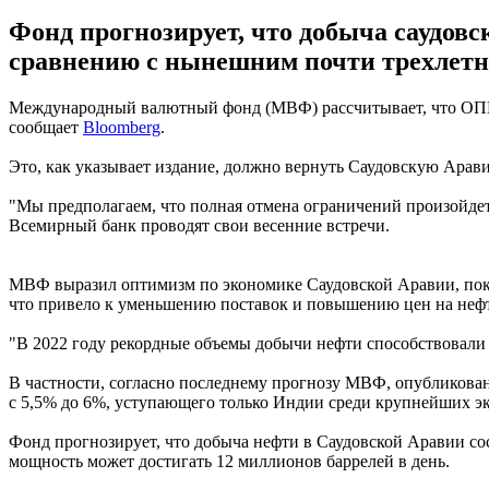
Фонд прогнозирует, что добыча саудовск
сравнению с нынешним почти трехлетн
Международный валютный фонд (МВФ) рассчитывает, что ОПЕК 
сообщает
Bloomberg
.
Это, как указывает издание, должно вернуть Саудовскую Арав
"Мы предполагаем, что полная отмена ограничений произойдет 
Всемирный банк проводят свои весенние встречи.
МВФ выразил оптимизм по экономике Саудовской Аравии, пока
что привело к уменьшению поставок и повышению цен на нефт
"В 2022 году рекордные объемы добычи нефти способствовали 
В частности, согласно последнему прогнозу МВФ, опубликован
с 5,5% до 6%, уступающего только Индии среди крупнейших э
Фонд прогнозирует, что добыча нефти в Саудовской Аравии сос
мощность может достигать 12 миллионов баррелей в день.