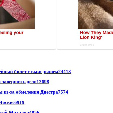
рейный билет с выигрышем
24418
а завершить дело
12698
ы из-за обмеления Днестра
7574
Москве
6919
цкой Михалка
4856