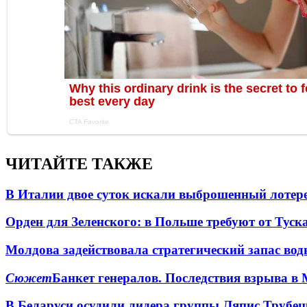
ЧИТАЙТЕ ТАКЖЕ
В Италии двое суток искали выброшенный лоте
Орден для Зеленского: в Польше требуют от Туск
Молдова задействовала стратегический запас вод
Сюжет
Банкет генералов. Последствия взрыва в 
В Беларуси осудили лидера группы Ляпис Трубе