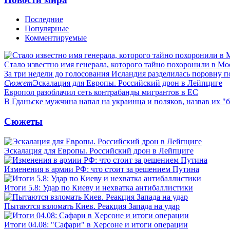
Последние
Популярные
Комментируемые
Стало известно имя генерала, которого тайно похоронили в Мо
За три недели до голосования Исландия разделилась поровну 
Сюжет
Эскалация для Европы. Российский дрон в Лейпциге
Европол разоблачил сеть контрабанды мигрантов в ЕС
В Гданьске мужчина напал на украинца и поляков, назвав их 
Сюжеты
Эскалация для Европы. Российский дрон в Лейпциге
Изменения в армии РФ: что стоит за решением Путина
Итоги 5.8: Удар по Киеву и нехватка антибаллистики
Пытаются взломать Киев. Реакция Запада на удар
Итоги 04.08: "Сафари" в Херсоне и итоги операции