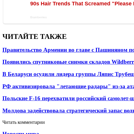
ЧИТАЙТЕ ТАКЖЕ
Правительство Армении во главе с Пашиняном по
Появились спутниковые снимки складов Wildberr
В Беларуси осудили лидера группы Ляпис Трубе
РФ активизировала "летающие радары" из-за а
Польские F-16 перехватили российский самолет-
Молдова задействовала стратегический запас вод
Читать комментарии
Новости мира