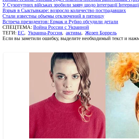
У Сухопутних військах зробили заяву щодо інтеграції Інтернац
Взрыв в Сыктывкаре: возросло количество пострадавших
Стали известны объемы отключений в пятницу
Встреча президентов: Ермак и Рубио обсудили детали
СПЕЦТЕМА:
Война России с Украиной
ТЕГИ:
ЕС
,
Украина-Россия
,
активы
,
Жозеп Боррель
Если вы заметили ошибку, выделите необходимый текст и нажми