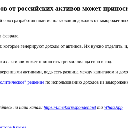
в от российских активов может приносит
 союз разработал план использования доходов от замороженных 
в феврале.
, которые генерируют доходы от активов. Их нужно отделить, и
ских активов может приносить три миллиарда евро в год.
веренными активами, ведь есть разница между капиталом и доход
политическое" решение
по использованию доходов из замороженн
уйтесь на наші канали
https://t.me/korrespondentnet
та
WhatsApp
сектора Крыма