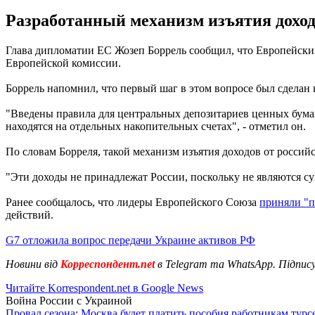
Разработанный механизм изъятия доходо
Глава дипломатии ЕС Жозеп Боррель сообщил, что Европейский
Европейской комиссии.
Боррель напомнил, что первый шаг в этом вопросе был сделан 
"Введены правила для центральных депозитариев ценных бумаг
находятся на отдельных накопительных счетах", - отметил он.
По словам Борреля, такой механизм изъятия доходов от россий
"Эти доходы не принадлежат России, поскольку не являются су
Ранее сообщалось, что лидеры Европейского Союза
приняли "
действий.
G7 отложила вопрос передачи Украине активов РФ
Новини від
Корреспондент.net
в Telegram та WhatsApp. Підпис
Читайте Korrespondent.net в Google News
Война России с Украиной
Провал сезона: Москва будет платить пособия работникам тур