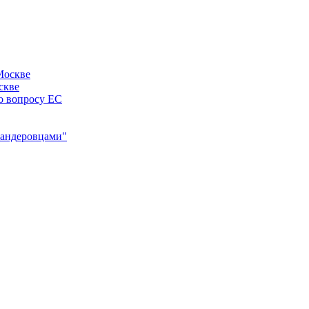
скве
по вопросу ЕС
"бандеровцами"