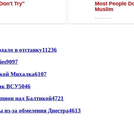
дало в отставку
11236
ies
9097
цкой Михалка
6107
так ВСУ
5046
шпион над Балтикой
4721
ы из-за обмеления Днестра
4613